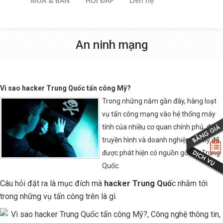
vụ tấn công mạng vào hệ thống máy
tính của nhiều cơ quan chính phủ, đài
truyền hình và doanh nghiệp tại Mỹ đã
được phát hiện có nguồn gốc từ Trung
Quốc.
Câu hỏi đặt ra là mục đích mà
hacker Trung Quố
c nhắm tới
trong những vụ tấn công trên là gì.
Đối tượng tấn công của hacker Trung Quốc
Chỉ trong một thời gian ngắn, liên tiếp các cơ quan chính phủ, tòa
soạn, hệ thống phục vụ ngành công cộng, các công ty tư nhân
cùng hàng trăm mục tiêu khác trở thành đối tượng của chiến binh