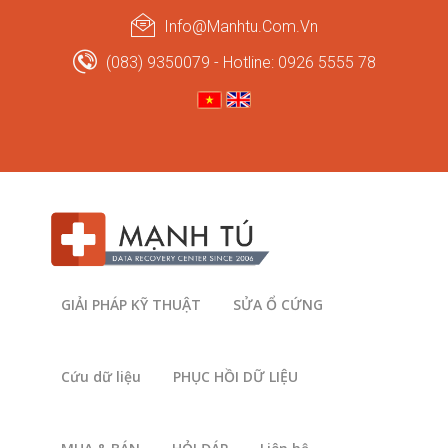
Info@manhtu.com.vn
(083) 9350079 - Hotline: 0926 5555 78
An ninh mạng
Vì sao hacker Trung Quốc tấn công Mỹ?
Trong những năm gần đây, hàng loạt