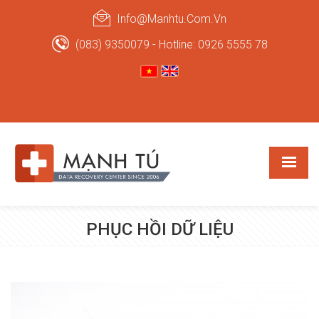
Info@manhtu.com.vn
(083) 9350079 - Hotline: 0926 5555 78
PHỤC HỒI DỮ LIỆU