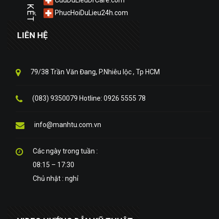
LIÊN KẾT
PhucHoiDuLieu24h.com
LIÊN HỆ
79/38 Trần Văn Đang, P.Nhiêu lộc , Tp HCM
(083) 9350079 Hotline: 0926 5555 78
info@manhtu.com.vn
Các ngày trong tuần :
08:15 – 17:30
Chủ nhật : nghỉ