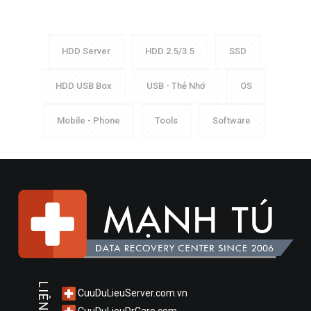
HDD Server
HDD 2.5/3.5
SSD
HDD USB Box
USB - Thẻ Nhớ
OS
Mobile - Phone
Tools
Software
CuuDuLieuServer.com.vn
CuuDuLieuDrCare.com