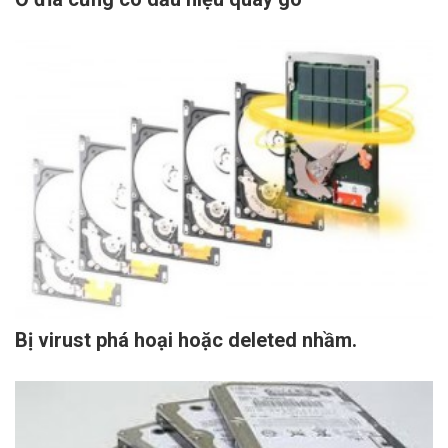
Bị virust phá hoại hoặc deleted nhầm.