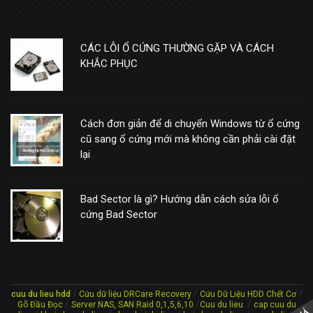
CÁC LỖI Ổ CỨNG THƯỜNG GẶP VÀ CÁCH
KHẮC PHỤC
Cách đơn giản để di chuyển Windows từ ổ cứng
cũ sang ổ cứng mới mà không cần phải cài đặt
lại
Bad Sector là gì? Hướng dẫn cách sửa lỗi ổ
cứng Bad Sector
/
/
/
cuu du lieu hdd
Cứu dữ liệu DRCare Recovery
Cứu Dữ Liệu HDD Chết Cơ
/
/
/
Gõ Đầu Đọc
Server NAS, SAN Raid 0,1,5,6,10
Cuu du lieu
cap cuu du