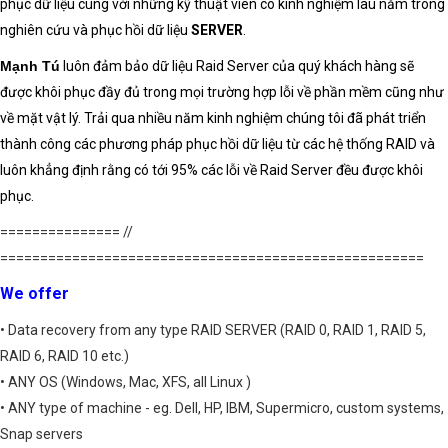
phục dữ liệu cùng với những kỹ thuật viên có kinh nghiệm lâu năm trong
nghiên cứu và phục hồi dữ liệu
SERVER
.
Mạnh Tú
luôn đảm bảo
dữ liệ
u Raid Server
của quý khách hàng sẽ
được khôi phục đầy đủ trong mọi trường hợp lỗi về phần mềm cũng như
về mặt vật lý. Trải qua nhiều năm kinh nghiệm chúng tôi đã phát triển
thành công các phương pháp
phục hồi dữ liệu
từ các
hệ thống RAID
và
luôn khẳng định rằng có tới 95% các lỗi về
Raid Server
đều được
khôi
phục
.
=============== //
=====================================================
We offer
• Data recovery from any type RAID SERVER (RAID 0, RAID 1, RAID 5,
RAID 6, RAID 10 etc.)
• ANY OS (Windows, Mac, XFS, all Linux )
• ANY type of machine - eg. Dell, HP, IBM, Supermicro, custom systems,
Snap servers