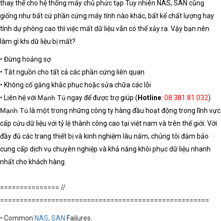
thay thế cho hệ thống máy chủ phức tạp Tuy nhiên NAS, SAN cũng
giống như bất cứ phần cứng máy tính nào khác, bất kể chất lượng hay
tính dự phòng cao thì việc mất dữ liệu vẫn có thể xảy ra. Vậy bạn nên
làm gì khi
dữ liệu bị mất
?
• Đừng hoảng sợ
• Tắt nguồn cho tất cả các phần cứng liên quan
• Không cố gắng khắc phục hoặc sửa chữa các lỗi
• Liên hệ với
Mạnh Tú
ngay để được trợ giúp (
Hotline
:
08.381.81.032
)
Mạnh Tú
là một trong những công ty hàng đầu hoạt động trong lĩnh vực
cấp cứu dữ liệu với tỷ lệ thành công cao tại việt nam và trên thế giới. Với
đầy đủ các trang thiết bị và kinh nghiệm lâu năm, chúng tôi đảm bảo
cung cấp dịch vụ chuyên nghiệp và khả năng
khôi phục dữ liệu
nhanh
nhất cho khách hàng.
=============== //
=====================================================
• Common
NAS, SAN
Failures.