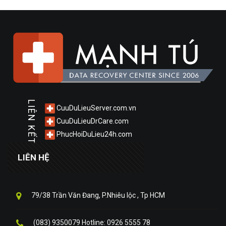
LIÊN KẾT
CuuDuLieuServer.com.vn
CuuDuLieuDrCare.com
PhucHoiDuLieu24h.com
LIÊN HỆ
79/38 Trần Văn Đang, P.Nhiêu lộc , Tp HCM
(083) 9350079 Hotline: 0926 5555 78