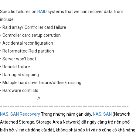
Specific failures on
RAID
systems that we can recover data from
include:
• Raid array/ Controller card failure
• Controller card setup corrution
• Accidental reconfiguration
• Reformatted Raid partition
• Server won’t boot
• Rebuild failure
• Damaged stripping
• Multiple hard drive failure/offline/missing
• Hardware conflicts
=============== //
=====================================================
NAS, SAN Reocovery
Trong những năm gần đây,
NAS, SAN
(Network
Attached Storage, Storage Area Network) đã ngày càng trở nên phổ
biến bởi vì nó dễ dàng cài đặt, không phải bào trì và nó cũng có khả năng