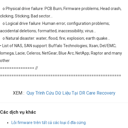
o Physical drive failure: PCB Burn; Firmware problems; Head crash,
clicking; Sticking; Bad sector…
o Logical drive failure: Human error; configuration problems;
accidental deletions; formatted; inaccessibility; virus…
o Natural disaster: water; flood; fire; explosion; earth quake…
• List of NAS, SAN support: Buffalo Technologies; Xsan; Del/EMC;
Iomega; Lacie; Celeros; NetGear; Blue Arc; NetApp; Raptor and many
other
=============== //
=====================================================
XEM :
Quy Trình Cứu Dữ Liệu Tại DR Care Recovery
Các dịch vụ khác
Lỗi fimware trên tất cả các loại ổ đĩa cứng.