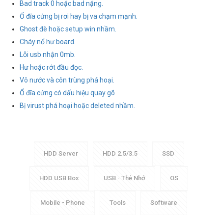
Bad track 0 hoặc bad nặng.
Ổ đĩa cứng bị rơi hay bị va chạm mạnh.
Ghost đè hoặc setup win nhầm.
Cháy nổ hư board.
Lỗi usb nhận 0mb.
Hư hoặc rớt đầu đọc.
Vô nước và côn trùng phá hoại.
Ổ đĩa cứng có dấu hiệu quay gõ
Bị virust phá hoại hoặc deleted nhầm.
HDD Server
HDD 2.5/3.5
SSD
HDD USB Box
USB - Thẻ Nhớ
OS
Mobile - Phone
Tools
Software