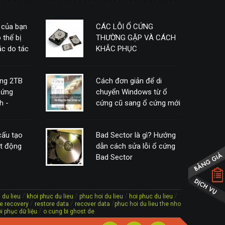
 của bạn
CÁC LỖI Ổ CỨNG
 thể bị
THƯỜNG GẶP VÀ CÁCH
c do tác
KHẮC PHỤC
ứng 2TB
Cách đơn giản để di
cứng
chuyển Windows từ ổ
h -
cứng cũ sang ổ cứng mới
mà không cần phải cài
đặt lại
 cấu tạo
Bad Sector là gì? Hướng
ạt động
dẫn cách sửa lỗi ổ cứng
Bad Sector
/
/
/
/
 du lieu
khoi phuc du lieu
phuc hoi du lieu
hoi phuc du lieu
/
/
/
ile recovery
restore data
recover data
phuc hoi du lieu the nho
/
i phục dữ liệu
o cung bi ghost de