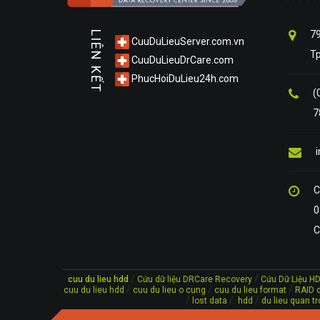
79
LIÊN KẾT
CuuDuLieuServer.com.vn
T
CuuDuLieuDrCare.com
PhucHoiDuLieu24h.com
(
7
C
0
C
/
/
cuu du lieu hdd
Cứu dữ liệu DRCare Recovery
Cứu Dữ Liệu H
/
/
/
cuu du lieu hdd
cuu du lieu o cung
cuu du lieu format
RAID d
/
/
/
lost data
hdd
du lieu quan tr