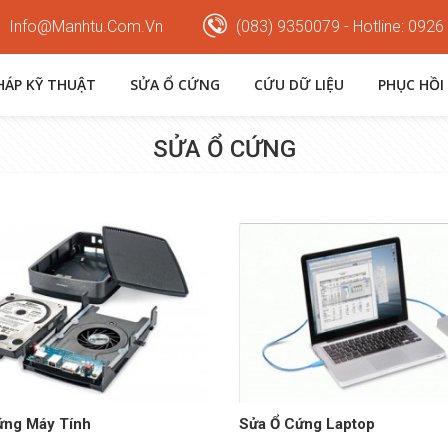
Info@manhtu.com.vn
(083) 9350079 - Hotline: 0926
PHÁP KỸ THUẬT
SỬA Ổ CỨNG
CỨU DỮ LIỆU
PHỤC HỒI
SỬA Ổ CỨNG
ứng Máy Tính
Sửa Ổ Cứng Laptop