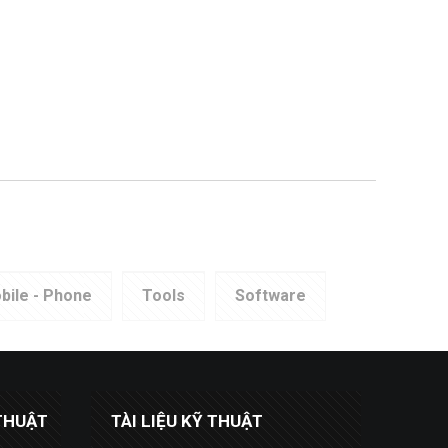
bile - Phone
Tools
Software
THUẬT
TÀI LIỆU KỸ THUẬT