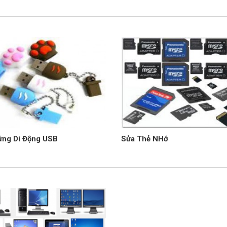
ứng Di Động USB
Sửa Thẻ NHớ