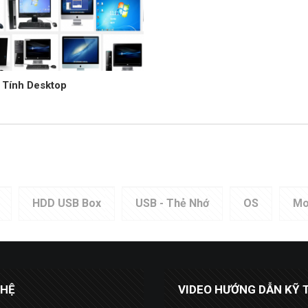
 Tính Desktop
HDD USB Box
USB - Thẻ Nhớ
OS
Mo
 HỆ
VIDEO HƯỚNG DẪN KỸ 