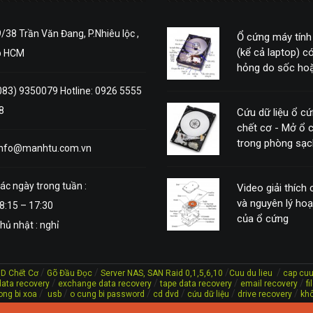
/38 Trần Văn Đang, P.Nhiêu lộc ,
Ổ cứng máy tính
(kể cả laptop) có
p HCM
hỏng do sốc hoặ
động mạnh
083) 9350079 Hotline: 0926 5555
8
Cứu dữ liệu ổ c
chết cơ - Mở ổ 
trong phòng sạc
info@manhtu.com.vn
ác ngày trong tuần :
Video giải thích
và nguyên lý ho
8:15 – 17:30
của ổ cứng
hủ nhật : nghỉ
/
/
/
/
DD Chết Cơ
Gõ Đầu Đọc
Server NAS, SAN Raid 0,1,5,6,10
Cuu du lieu
cap cuu
/
/
/
/
ata recovery
exchange data recovery
tape data recovery
email recovery
f
/
/
/
/
/
/
ong bi xoa
usb
o cung bi password
cd dvd
cứu dữ liệu
drive recovery
khô