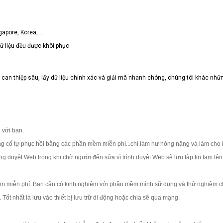
pore, Korea, ..
dữ liệu đều được khôi phục
can thiệp sâu, lấy dữ liệu chính xác và giải mã nhanh chóng, chúng tôi khác nhữ
 với bạn.
g cố tự phục hồi bằng các phần mềm miễn phí...chỉ làm hư hỏng nặng và làm cho 
ng duyệt Web trong khi chờ người đến sửa vì trình duyệt Web sẽ lưu tập tin tạm lê
ềm miễn phí. Bạn cần có kinh nghiệm với phần mềm mình sữ dụng và thử nghiệm c
Tốt nhất là lưu vào thiết bị lưu trữ di động hoặc chia sẽ qua mạng.