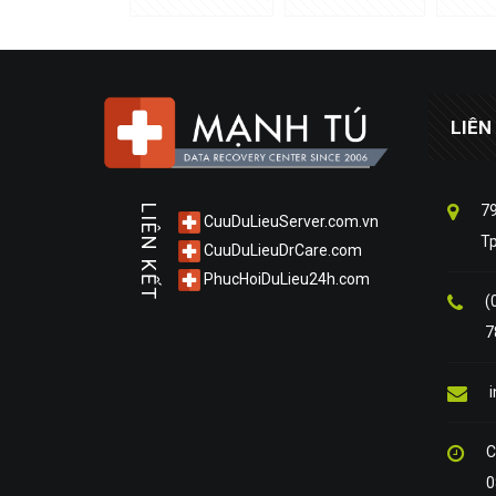
LIÊN
79
LIÊN KẾT
CuuDuLieuServer.com.vn
T
CuuDuLieuDrCare.com
PhucHoiDuLieu24h.com
(
7
C
0