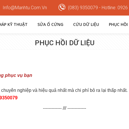
Info@manhtu.com.vn
(083) 9350079 - Hotline: 0926
PHÁP KỸ THUẬT
SỬA Ổ CỨNG
CỨU DỮ LIỆU
PHỤC HỒI
PHỤC HỒI DỮ LIỆU
ng phục vụ bạn
 chuyên nghiệp và hiệu quả nhất mà chi phí bỏ ra lại thấp nhất.
9350079
------------- /// -------------