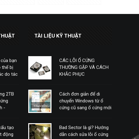
THUẬT
TÀI LIỆU KỸ THUẬT
 của bạn
CÁC LỖI Ổ CỨNG
 thể bị
THƯỜNG GẶP VÀ CÁCH
c do tác
KHẮC PHỤC
ứng 2TB
Cách đơn giản để di
cứng
chuyển Windows từ ổ
h -
cứng cũ sang ổ cứng mới
mà không cần phải cài
đặt lại
 cấu tạo
Bad Sector là gì? Hướng
ạt động
dẫn cách sửa lỗi ổ cứng