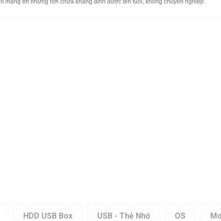
ên mang tới nhưng nơi chưa khẳng định được tên tuổi, không chuyên nghiệp.
HDD USB Box
USB - Thẻ Nhớ
OS
Mo