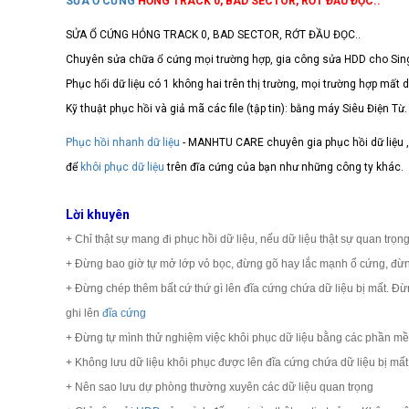
SỬA Ổ CỨNG
HỎNG TRACK 0, BAD SECTOR, RỚT ĐẦU ĐỌC..
SỬA Ổ CỨNG HỎNG TRACK 0, BAD SECTOR, RỚT ĐẦU ĐỌC..
Chuyên sửa chữa ổ cứng mọi trường hợp, gia công sửa HDD cho Singa
Phục hổi dữ liệu có 1 không hai trên thị trường, mọi trường hợp mất 
Kỹ thuật phục hồi và giả mã các file (tập tin): bằng máy Siêu Điện Từ.
Phục hồi nhanh dữ liệu
- MANHTU CARE chuyên gia phục hồi dữ liệu , 
để
khôi phục dữ liệu
trên đĩa cứng của bạn như những công ty khác.
Lời khuyên
+ Chỉ thật sự mang đi phục hồi dữ liệu, nếu dữ liệu thật sự quan trọng
+ Đừng bao giờ tự mở lớp vỏ bọc, đừng gõ hay lắc mạnh ổ cứng, đừn
+ Đừng chép thêm bất cứ thứ gì lên đĩa cứng chứa dữ liệu bị mất. Đừ
ghi lên
đĩa cứng
+ Đừng tự mình thử nghiệm việc khôi phục dữ liệu bằng các phần m
+ Không lưu dữ liệu khôi phục được lên đĩa cứng chứa dữ liệu bị mất. 
+ Nên sao lưu dự phòng thường xuyên các dữ liệu quan trọng