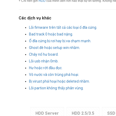
+ Chỉ nên gởi
HDD
của mình đến nơi nào thật sự tin tưởng. Không n
Các dịch vụ khác
Lỗi fimware trên tất cả các loại ổ đĩa cứng.
Bad track 0 hoặc bad nặng.
Ổ đĩa cứng bị rơi hay bị va chạm mạnh.
Ghost đè hoặc setup win nhầm.
Cháy nổ hư board.
Lỗi usb nhận 0mb.
Hư hoặc rớt đầu đọc.
Vô nước và côn trùng phá hoại.
Bị virust phá hoại hoặc deleted nhầm.
Lỗi partion không thấy phân vùng.
HDD Server
HDD 2.5/3.5
SSD