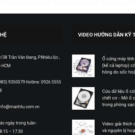
 HỆ
VIDEO HƯỚNG DẪN KỸ 
/38 Trần Văn Đang, P.Nhiêu lộc ,
Ổ cứng máy tính
(kể cả laptop) có
p HCM
hỏng do sốc hoặ
động mạnh
083) 9350079 Hotline: 0926 5555
8
Cứu dữ liệu ổ c
chết cơ - Mở ổ 
trong phòng sạc
info@manhtu.com.vn
ác ngày trong tuần :
Video giải thích
và nguyên lý ho
8:15 – 17:30