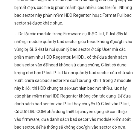
bị mất điện, các file bị phân mảnh quá nhiều, các file lỗi… Những
bad sector này phần mềm HDD Regentor, hoặc Format Full bad
sector sẽ được khắc phục.
- Do lỗi các module trong Firmware cụ thể G-list, P-list đây là
những module quản lý bad sector giúp head không đọc/ghi vào
vùng bị lỗi. G-list là nơi quản lý bad sector ở cấp User mà các
phần mềm như HDD Regentor, MHDD… có thể đưa danh sách
bad sector vào để head không sử dụng chúng, G-list có dung
lượng nhỏ hơn P-list, P-list là nơi quản lý bad sector của nhà sản
xuất, chứa các bad sector khi xuất xưởng. Khi 1 trong 2 module
này bị lỗi, thì HDD chúng ta sẽ xuất hiện bad rất nhiều, lúc này
các phần mềm như HDD Regentor không còn tác dụng. Để đưa
danh sách bad sector vào P-list hay chuyển từ G-list vào P-list,
CứUDữLIệU.COM phải dùng thiết bị chuyên dụng sẽ can thiệp
vào firmware, đưa danh sách bad secor vào module kiểm soát
bad sector, để hệ thống sẽ không đọc/ghi vào sector đó nữa.