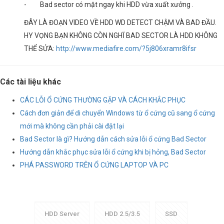
- Bad sector có mặt ngay khi HDD vừa xuất xưởng .
ĐÂY LÀ ĐOẠN VIDEO VỀ HDD WD DETECT CHẬM VÀ BAD ĐẦU.
HY VỌNG BẠN KHÔNG CÒN NGHĨ BAD SECTOR LÀ HDD KHÔNG
THỂ SỬA:
http://www.mediafire.com/?5j806xramr8ifsr
Các tài liệu khác
CÁC LỖI Ổ CỨNG THƯỜNG GẶP VÀ CÁCH KHẮC PHỤC
Cách đơn giản để di chuyển Windows từ ổ cứng cũ sang ổ cứng
mới mà không cần phải cài đặt lại
Bad Sector là gì? Hướng dẫn cách sửa lỗi ổ cứng Bad Sector
Hướng dẫn khắc phục sửa lỗi ổ cứng khi bị hỏng, Bad Sector
PHÁ PASSWORD TRÊN Ổ CỨNG LAPTOP VÀ PC
HDD Server
HDD 2.5/3.5
SSD