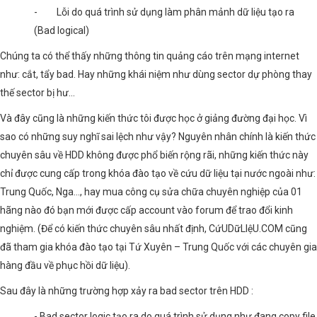
- Lỗi do quá trình sử dụng làm phân mảnh dữ liệu tạo ra
(Bad logical)
Chúng ta có thể thấy những thông tin quảng cáo trên mạng internet
như: cắt, tẩy bad. Hay những khái niệm như dùng sector dự phòng thay
thế sector bị hư…
Và đây cũng là những kiến thức tôi được học ở giảng đường đại học. Vì
sao có những suy nghĩ sai lệch như vậy? Nguyên nhân chính là kiến thức
chuyên sâu về HDD không được phổ biến rộng rãi, những kiến thức này
chỉ được cung cấp trong khóa đào tạo về cứu dữ liệu tại nước ngoài như:
Trung Quốc, Nga…, hay mua công cụ sửa chữa chuyên nghiệp của 01
hãng nào đó bạn mới được cấp account vào forum để trao đổi kinh
nghiệm. (Để có kiến thức chuyên sâu nhất định, CứUDữLIệU.COM cũng
đã tham gia khóa đào tạo tại Tứ Xuyên – Trung Quốc với các chuyên gia
hàng đầu về phục hồi dữ liệu).
Sau đây là những trường hợp xảy ra bad sector trên HDD :
- Bad sector logic tạo ra do quá trình sử dụng như đang copy file