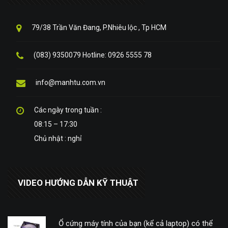
79/38 Trần Văn Đang, P.Nhiêu lộc , Tp HCM
(083) 9350079 Hotline: 0926 5555 78
info@manhtu.com.vn
Các ngày trong tuần :
08:15 – 17:30
Chủ nhật : nghỉ
VIDEO HƯỚNG DẪN KỸ THUẬT
Ổ cứng máy tính của bạn (kể cả laptop) có thể