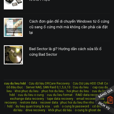
Cách đơn giản để di chuyển Windows từ ổ cứng
cũ sang ổ cứng mới mà không cần phải cài đặt
lại
Bad Sector là gì? Hướng dẫn cách sửa lỗi ổ
cứng Bad Sector
/
/
/
cuu du lieu hdd
Cứu dữ liệu DRCare Recovery
Cứu Dữ Liệu HDD Chết Cơ
/
/
/
Gõ Đầu Đọc
Server NAS, SAN Raid 0,1,5,6,10
Cuu du lieu
cap cuu du
/
/
/
/
lieu
khoi phuc du lieu
phuc hoi du lieu
hoi phuc du lieu
cuu du lieu
/
/
/
/
hdd
cuu du lieu o cung
cuu du lieu format
RAID data recovery
/
/
/
exchange data recovery
tape data recovery
email recovery
file
/
/
/
/
recovery
restore data
recover data
phuc hoi du lieu the nho
lost data
/
/
/
/
/
/
hdd
du lieu quan trong bi xoa
usb
o cung bi password
cd dvd
cứu
/
/
/
dữ liệu
drive recovery
khôi phục dữ liệu
o cung bi ghost de