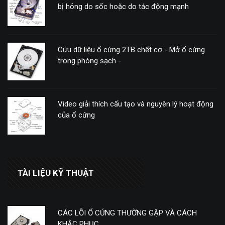
bị hỏng do sốc hoặc do tác động mạnh
Cứu dữ liệu ổ cứng 2TB chết cơ - Mở ổ cứng
trong phòng sạch -
Video giải thích cấu tạo và nguyên lý hoạt động
của ổ cứng
TÀI LIỆU KỸ THUẬT
CÁC LỖI Ổ CỨNG THƯỜNG GẶP VÀ CÁCH
KHẮC PHỤC