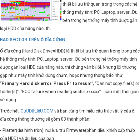
thiết bị lưu trữ quan trọng trong các hệ
thống máy tính: PC, Laptop, server…Dù
bên trong hệ thống máy tính được gắn
loại HDD của hãng nào, thì
BAD SECTOR TRÊN Ổ ĐĨA CỨNG
Ổ đĩa cứng (Hard Disk Drive=HDD) là thiết bị lưu trữ quan trọng trong các
hệ thống máy tính: PC, Laptop, server…Dù bên trong hệ thống máy tính
được gắn loại HDD của hãng nào, thì chúng vẫn bị lỗi. Nhưng lỗi thường
gặp như: máy tính khởi động chậm, hoặc những thông báo như:
“
Primary Hard disk error. Press F1 to resum
”, “Can not copy file(s) or
folder(s)”, “ECC failure when reading sector xxxxxx”… sau một thời gian
sử dụng.
Trước hết,
CứUDữLIệU.COM
và bạn cùng tìm hiểu cấu trúc vật lý của ổ
đĩa cứng thông thường sẽ gồm 03 thành phần:
- Platter(đĩa hình tròn): nơi lưu trữ Firmware(phần điều khiển cấp thấp
của HDD) và dữ liệu của bạn.