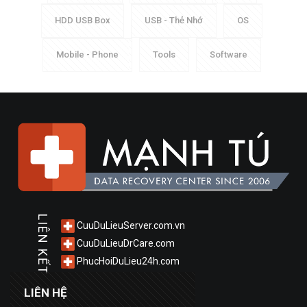
HDD USB Box
USB - Thẻ Nhớ
OS
Mobile - Phone
Tools
Software
LIÊN KẾT
CuuDuLieuServer.com.vn
CuuDuLieuDrCare.com
PhucHoiDuLieu24h.com
LIÊN HỆ