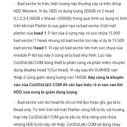
- Bad sector bị tràn, hiện tượng này thường xảy ra trên dòng
HDD Western. Ví dụ: HDD có dung lượng 200GB có 5 head
0,1,2,3,4 (40GB x 5head =200GB) trong quá trình sử dụng từ tính
trên bề mặt Platter bị suy giảm tạo ra bad sector ở bề mặt
platter của
head 1
. P-list của ổ cứng này có sức chứa 15.000
bad sector/1 head, nhưng số bad sector lúc này ví dụ là 15.500
bad sector/
head 1
. Vì vậy số bad sector lớn hơn sức chứa của
module P-list lúc này ổ cứng sẽ bị bad như hình. Lúc này
CứUDữLIệU.COM dùng thiết bị phần cứng và phần mềm chuyên
dùng disable head 1(Cut head). Vì vậy sau khi SUAHDD can
thiệp ổ cứng giảm dung lượng còn 160GB.
Đây cũng là khuyến
cáo của CứUDữLIệU.COM để các bạn hiểu rõ vì sao sau khi
HDD sửa xong bị giảm dung lượng.
- Bad sector còn do head lỗi chỉ có thể đọc hoặc ghi, gọi là bị
Read only. Từ tính trên bề mặt Platter vùng SA bị lỗi, với trường
hợp này CứUDữLIệU.COM gọi la yếu từ, khả năng sửa chữa
những HDD bị lổi này rất thấp. CứUDữLIệU.COM sẽ dùng chạy