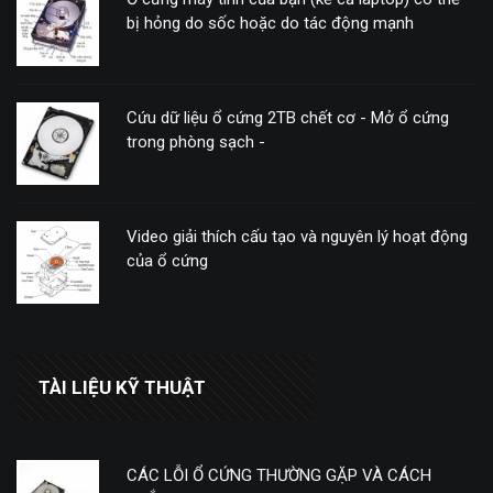
bị hỏng do sốc hoặc do tác động mạnh
Cứu dữ liệu ổ cứng 2TB chết cơ - Mở ổ cứng
trong phòng sạch -
Video giải thích cấu tạo và nguyên lý hoạt động
của ổ cứng
TÀI LIỆU KỸ THUẬT
CÁC LỖI Ổ CỨNG THƯỜNG GẶP VÀ CÁCH