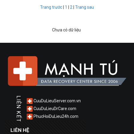
Trang trước
|
1
|
2
|
Trang sau
Chưa có dữ liệu
LIÊN KẾT
CuuDuLieuServer.com.vn
CuuDuLieuDrCare.com
PhucHoiDuLieu24h.com
LIÊN HỆ