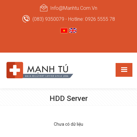
Info@manhtu.com.vn
(083) 9350079 - Hotline: 0926 5555 78
HDD Server
Chưa có dữ liệu