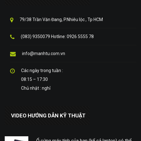
79/38 Trần Văn Đang, P.Nhiêu lộc , Tp HCM
(083) 9350079 Hotline: 0926 5555 78
info@manhtu.com.vn
Các ngày trong tuần :
08:15 – 17:30
Chủ nhật : nghỉ
VIDEO HƯỚNG DẪN KỸ THUẬT
Ổ cứng máy tính của bạn (kể cả laptop) có thể