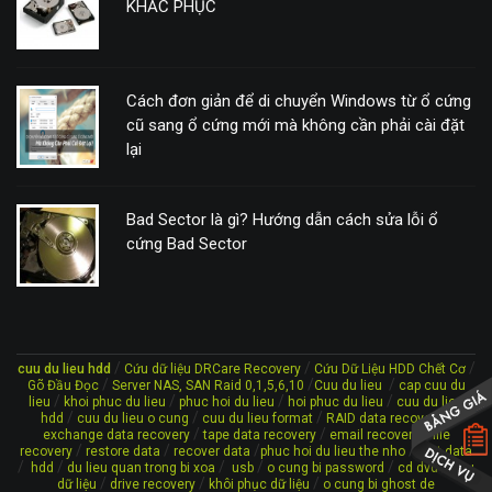
KHẮC PHỤC
Cách đơn giản để di chuyển Windows từ ổ cứng
cũ sang ổ cứng mới mà không cần phải cài đặt
lại
Bad Sector là gì? Hướng dẫn cách sửa lỗi ổ
cứng Bad Sector
/
/
/
cuu du lieu hdd
Cứu dữ liệu DRCare Recovery
Cứu Dữ Liệu HDD Chết Cơ
/
/
/
Gõ Đầu Đọc
Server NAS, SAN Raid 0,1,5,6,10
Cuu du lieu
cap cuu du
/
/
/
/
lieu
khoi phuc du lieu
phuc hoi du lieu
hoi phuc du lieu
cuu du lieu
/
/
/
/
hdd
cuu du lieu o cung
cuu du lieu format
RAID data recovery
/
/
/
exchange data recovery
tape data recovery
email recovery
file
/
/
/
/
recovery
restore data
recover data
phuc hoi du lieu the nho
lost data
/
/
/
/
/
/
hdd
du lieu quan trong bi xoa
usb
o cung bi password
cd dvd
cứu
/
/
/
dữ liệu
drive recovery
khôi phục dữ liệu
o cung bi ghost de