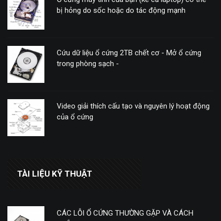
bị hỏng do sốc hoặc do tác động mạnh
Cứu dữ liệu ổ cứng 2TB chết cơ - Mở ổ cứng
trong phòng sạch -
Video giải thích cấu tạo và nguyên lý hoạt động
của ổ cứng
TÀI LIỆU KỸ THUẬT
CÁC LỖI Ổ CỨNG THƯỜNG GẶP VÀ CÁCH