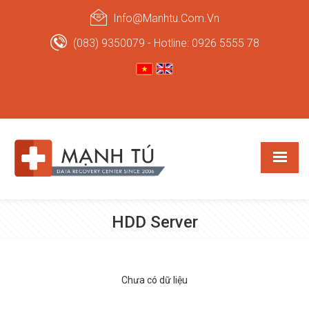
Info@manhtu.com.vn
(083) 9350079 - Hotline: 0926 5555 78
HDD Server
Chưa có dữ liệu