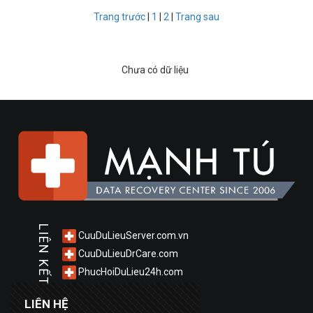
Trang trước
|
1
|
2
|
Trang sau
Chưa có dữ liệu
LIÊN KẾT
CuuDuLieuServer.com.vn
CuuDuLieuDrCare.com
PhucHoiDuLieu24h.com
LIÊN HỆ