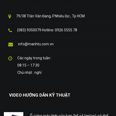
79/38 Trần Văn Đang, P.Nhiêu lộc , Tp HCM
(083) 9350079 Hotline: 0926 5555 78
info@manhtu.com.vn
Các ngày trong tuần :
08:15 – 17:30
Chủ nhật : nghỉ
VIDEO HƯỚNG DẪN KỸ THUẬT
Ổ cứng máy tính của bạn (kể cả laptop) có thể