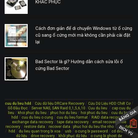
KHẮC PHỤC
Cách đơn giản để di chuyển Windows từ ổ cứng
cũ sang ổ cứng mới mà không cần phải cài đặt
lại
Bad Sector là gì? Hướng dẫn cách sửa lỗi ổ
cứng Bad Sector
/
/
/
cuu du lieu hdd
Cứu dữ liệu DRCare Recovery
Cứu Dữ Liệu HDD Chết Cơ
/
/
/
Gõ Đầu Đọc
Server NAS, SAN Raid 0,1,5,6,10
Cuu du lieu
cap cuu du
/
/
/
/
lieu
khoi phuc du lieu
phuc hoi du lieu
hoi phuc du lieu
cuu du lieu
/
/
/
/
hdd
cuu du lieu o cung
cuu du lieu format
RAID data recovery
/
/
/
exchange data recovery
tape data recovery
email recovery
file
/
/
/
/
recovery
restore data
recover data
phuc hoi du lieu the nho
lost data
/
/
/
/
/
/
hdd
du lieu quan trong bi xoa
usb
o cung bi password
cd dvd
cứu
/
/
/
dữ liệu
drive recovery
khôi phục dữ liệu
o cung bi ghost de