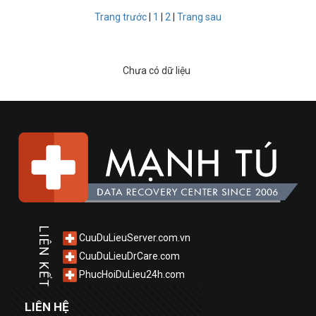
Trang trước
|
1
|
2
|
Trang sau
Chưa có dữ liệu
LIÊN KẾT
CuuDuLieuServer.com.vn
CuuDuLieuDrCare.com
PhucHoiDuLieu24h.com
LIÊN HỆ