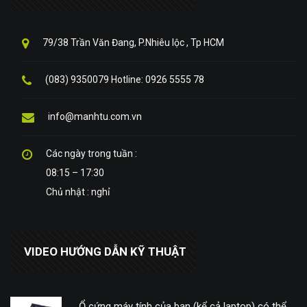
79/38 Trần Văn Đang, P.Nhiêu lộc , Tp HCM
(083) 9350079 Hotline: 0926 5555 78
info@manhtu.com.vn
Các ngày trong tuần :
08:15 – 17:30
Chủ nhật : nghỉ
VIDEO HƯỚNG DẪN KỸ THUẬT
Ổ cứng máy tính của bạn (kể cả laptop) có thể