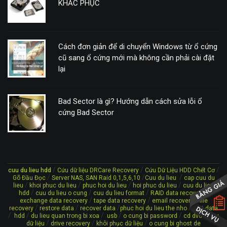
KHẮC PHỤC
Cách đơn giản để di chuyển Windows từ ổ cứng
cũ sang ổ cứng mới mà không cần phải cài đặt
lại
Bad Sector là gì? Hướng dẫn cách sửa lỗi ổ
cứng Bad Sector
/
/
/
cuu du lieu hdd
Cứu dữ liệu DRCare Recovery
Cứu Dữ Liệu HDD Chết Cơ
/
/
/
Gõ Đầu Đọc
Server NAS, SAN Raid 0,1,5,6,10
Cuu du lieu
cap cuu du
/
/
/
/
lieu
khoi phuc du lieu
phuc hoi du lieu
hoi phuc du lieu
cuu du lieu
/
/
/
/
hdd
cuu du lieu o cung
cuu du lieu format
RAID data recovery
/
/
/
exchange data recovery
tape data recovery
email recovery
file
/
/
/
/
recovery
restore data
recover data
phuc hoi du lieu the nho
lost data
/
/
/
/
/
/
hdd
du lieu quan trong bi xoa
usb
o cung bi password
cd dvd
cứu
/
/
/
dữ liệu
drive recovery
khôi phục dữ liệu
o cung bi ghost de