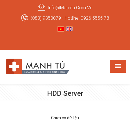
Info@manhtu.com.vn
(083) 9350079 - Hotline: 0926 5555 78
HDD Server
Chưa có dữ liệu