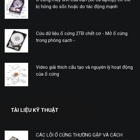
bị hỏng do sốc hoặc do tác động mạnh
Cứu dữ liệu ổ cứng 2TB chết cơ - Mở ổ cứng
trong phòng sạch -
Video giải thích cấu tạo và nguyên lý hoạt động
của ổ cứng
TÀI LIỆU KỸ THUẬT
CÁC LỖI Ổ CỨNG THƯỜNG GẶP VÀ CÁCH