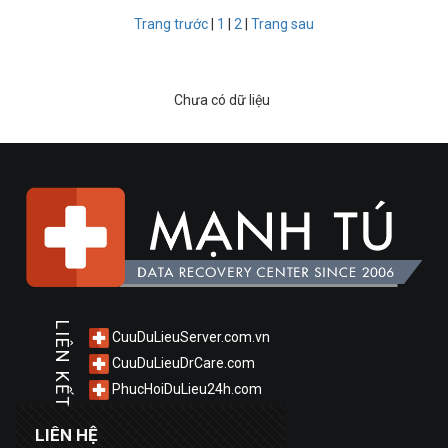
Trang trước
|
1
|
2
|
Trang sau
Chưa có dữ liệu
LIÊN KẾT
CuuDuLieuServer.com.vn
CuuDuLieuDrCare.com
PhucHoiDuLieu24h.com
LIÊN HỆ