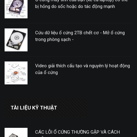
bị hỏng do sốc hoặc do tác động mạnh
Cứu dữ liệu ổ cứng 2TB chết cơ - Mở ổ cứng
trong phòng sạch -
Video giải thích cấu tạo và nguyên lý hoạt động
của ổ cứng
TÀI LIỆU KỸ THUẬT
CÁC LỖI Ổ CỨNG THƯỜNG GẶP VÀ CÁCH