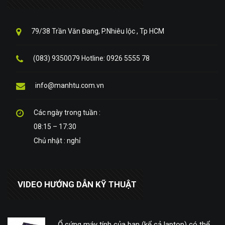
79/38 Trần Văn Đang, P.Nhiêu lộc , Tp HCM
(083) 9350079 Hotline: 0926 5555 78
info@manhtu.com.vn
Các ngày trong tuần :
08:15 – 17:30
Chủ nhật : nghỉ
VIDEO HƯỚNG DẪN KỸ THUẬT
Ổ cứng máy tính của bạn (kể cả laptop) có thể