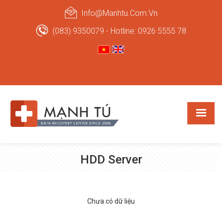
Info@manhtu.com.vn
(083) 9350079 - Hotline: 0926 5555 78
HDD Server
Chưa có dữ liệu