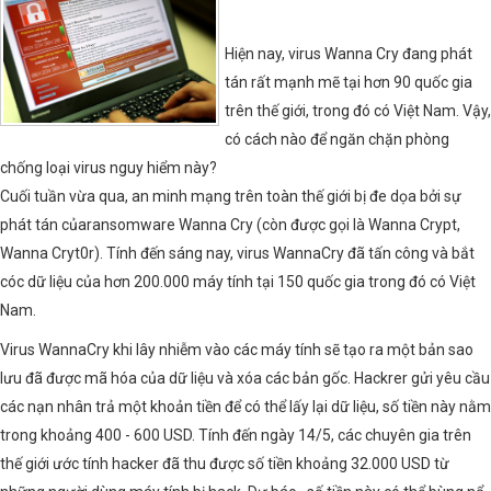
Hiện nay, virus Wanna Cry đang phát
tán rất mạnh mẽ tại hơn 90 quốc gia
trên thế giới, trong đó có Việt Nam. Vậy,
có cách nào để ngăn chặn phòng
chống loại virus nguy hiểm này?
Cuối tuần vừa qua, an minh mạng trên toàn thế giới bị đe dọa bởi sự
phát tán củaransomware Wanna Cry (còn được gọi là Wanna Crypt,
Wanna Cryt0r). Tính đến sáng nay, virus WannaCry đã tấn công và bắt
cóc dữ liệu của hơn 200.000 máy tính tại 150 quốc gia trong đó có Việt
Nam.
Virus WannaCry khi lây nhiễm vào các máy tính sẽ tạo ra một bản sao
lưu đã được mã hóa của dữ liệu và xóa các bản gốc. Hackrer gửi yêu cầu
các nạn nhân trả một khoản tiền để có thể lấy lại dữ liệu, số tiền này nằm
trong khoảng 400 - 600 USD. Tính đến ngày 14/5, các chuyên gia trên
thế giới ước tính hacker đã thu được số tiền khoảng 32.000 USD từ