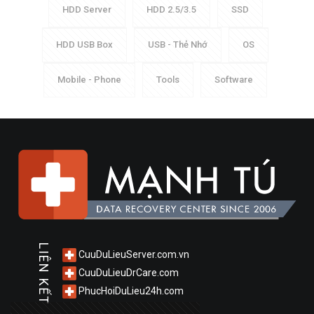
HDD Server
HDD 2.5/3.5
SSD
HDD USB Box
USB - Thẻ Nhớ
OS
Mobile - Phone
Tools
Software
LIÊN KẾT
CuuDuLieuServer.com.vn
CuuDuLieuDrCare.com
PhucHoiDuLieu24h.com