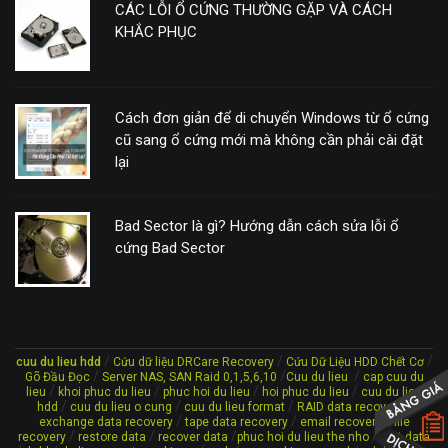
CÁC LỖI Ổ CỨNG THƯỜNG GẶP VÀ CÁCH
KHẮC PHỤC
Cách đơn giản để di chuyển Windows từ ổ cứng
cũ sang ổ cứng mới mà không cần phải cài đặt
lại
Bad Sector là gì? Hướng dẫn cách sửa lỗi ổ
cứng Bad Sector
/
/
/
cuu du lieu hdd
Cứu dữ liệu DRCare Recovery
Cứu Dữ Liệu HDD Chết Cơ
/
/
/
Gõ Đầu Đọc
Server NAS, SAN Raid 0,1,5,6,10
Cuu du lieu
cap cuu du
/
/
/
/
lieu
khoi phuc du lieu
phuc hoi du lieu
hoi phuc du lieu
cuu du lieu
/
/
/
/
hdd
cuu du lieu o cung
cuu du lieu format
RAID data recovery
/
/
/
exchange data recovery
tape data recovery
email recovery
file
/
/
/
/
recovery
restore data
recover data
phuc hoi du lieu the nho
lost data