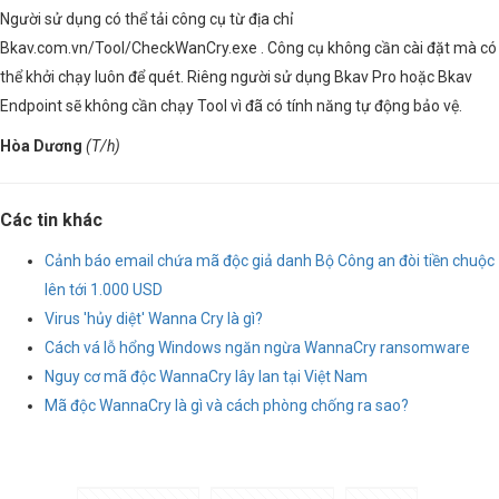
Người sử dụng có thể tải công cụ từ địa chỉ
Bkav.com.vn/Tool/CheckWanCry.exe . Công cụ không cần cài đặt mà có
thể khởi chạy luôn để quét. Riêng người sử dụng Bkav Pro hoặc Bkav
Endpoint sẽ không cần chạy Tool vì đã có tính năng tự động bảo vệ.
Hòa Dương
(T/h)
Các tin khác
Cảnh báo email chứa mã độc giả danh Bộ Công an đòi tiền chuộc
lên tới 1.000 USD
Virus 'hủy diệt' Wanna Cry là gì?
Cách vá lỗ hổng Windows ngăn ngừa WannaCry ransomware
Nguy cơ mã độc WannaCry lây lan tại Việt Nam
Mã độc WannaCry là gì và cách phòng chống ra sao?