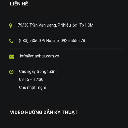
LIÊN HỆ
79/38 Trần Văn Đang, P.Nhiêu lộc , Tp HCM
(083) 9350079 Hotline: 0926 5555 78
info@manhtu.com.vn
Các ngày trong tuần :
08:15 – 17:30
Chủ nhật : nghỉ
VIDEO HƯỚNG DẪN KỸ THUẬT