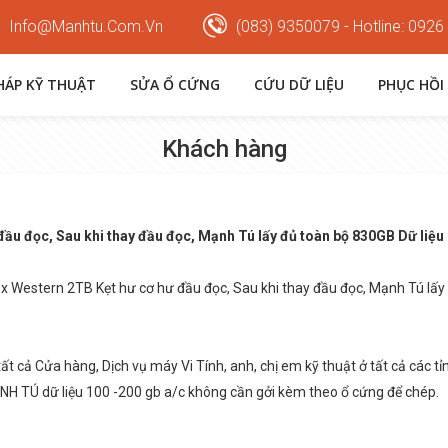
Info@manhtu.com.vn
(083) 9350079 - Hotline: 0926
PHÁP KỸ THUẬT
SỬA Ổ CỨNG
CỨU DỮ LIỆU
PHỤC HỒI
Khách hàng
u đọc, Sau khi thay đầu đọc, Mạnh Tú lấy đủ toàn bộ 830GB Dữ liệu lư
x Western 2TB Kẹt hư cơ hư đầu đọc, Sau khi thay đầu đọc, Mạnh Tú lấy đ
tất cả Cửa hàng, Dịch vụ máy Vi Tính, anh, chị em kỹ thuật ở tất cả các tỉ
 TÚ dữ liệu 100 -200 gb a/c không cần gởi kèm theo ổ cứng để chép.