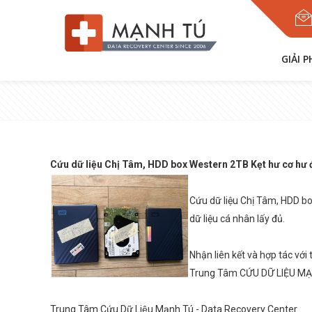
GIẢI 
Cứu dữ liệu Chị Tâm, HDD box Western 2TB Kẹt hư cơ hư đầ
Cứu dữ liệu Chị Tâm, HDD bo
dữ liệu cá nhân lấy đủ.
Nhận liên kết và hợp tác với 
Trung Tâm CỨU DỮ LIỆU MẠNH
Trung Tâm Cứu Dữ Liệu Mạnh Tú - Data Recovery Center