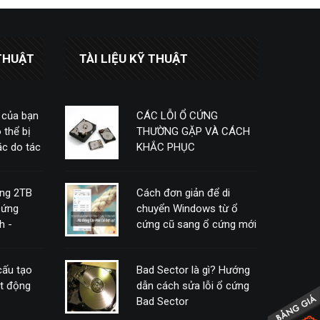
THUẬT
TÀI LIỆU KỸ THUẬT
 của bạn
CÁC LỖI Ổ CỨNG
 thể bị
THƯỜNG GẶP VÀ CÁCH
c do tác
KHẮC PHỤC
ứng 2TB
Cách đơn giản để di
cứng
chuyển Windows từ ổ
h -
cứng cũ sang ổ cứng mới
mà không cần phải cài
đặt lại
 cấu tạo
Bad Sector là gì? Hướng
ạt động
dẫn cách sửa lỗi ổ cứng
Bad Sector