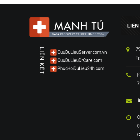
LIÊN
79
LIÊN KẾT
CuuDuLieuServer.com.vn
T
CuuDuLieuDrCare.com
PhucHoiDuLieu24h.com
(
7
C
0
C