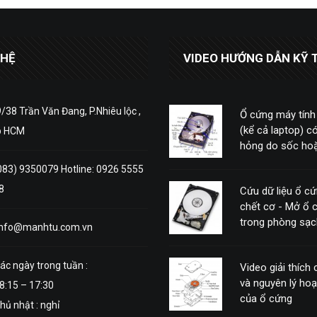
 HỆ
VIDEO HƯỚNG DẪN KỸ 
/38 Trần Văn Đang, P.Nhiêu lộc ,
Ổ cứng máy tính
(kể cả laptop) có
p HCM
hỏng do sốc hoặ
động mạnh
083) 9350079 Hotline: 0926 5555
8
Cứu dữ liệu ổ c
chết cơ - Mở ổ 
trong phòng sạc
info@manhtu.com.vn
ác ngày trong tuần :
Video giải thích
và nguyên lý ho
8:15 – 17:30
của ổ cứng
hủ nhật : nghỉ