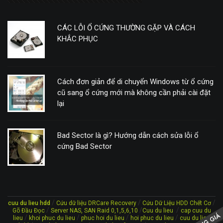
CÁC LỖI Ổ CỨNG THƯỜNG GẶP VÀ CÁCH
KHẮC PHỤC
Cách đơn giản để di chuyển Windows từ ổ cứng
cũ sang ổ cứng mới mà không cần phải cài đặt
lại
Bad Sector là gì? Hướng dẫn cách sửa lỗi ổ
cứng Bad Sector
/
/
/
cuu du lieu hdd
Cứu dữ liệu DRCare Recovery
Cứu Dữ Liệu HDD Chết Cơ
/
/
/
Gõ Đầu Đọc
Server NAS, SAN Raid 0,1,5,6,10
Cuu du lieu
cap cuu du
/
/
/
/
lieu
khoi phuc du lieu
phuc hoi du lieu
hoi phuc du lieu
cuu du lieu