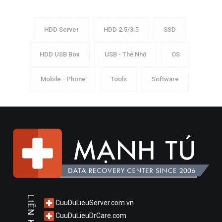
HDD Server
HDD 2.5/3.5
SSD
HDD USB Box
USB - Thẻ Nhớ
OS
Mobile - Phone
Tools
Software
LIÊN KẾT
CuuDuLieuServer.com.vn
CuuDuLieuDrCare.com