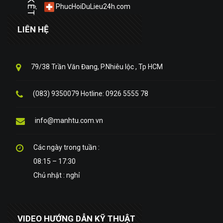
PhucHoiDuLieu24h.com
LIÊN HỆ
79/38 Trần Văn Đang, P.Nhiêu lộc , Tp HCM
(083) 9350079 Hotline: 0926 5555 78
info@manhtu.com.vn
Các ngày trong tuần :
08:15 – 17:30
Chủ nhật : nghỉ
VIDEO HƯỚNG DẪN KỸ THUẬT