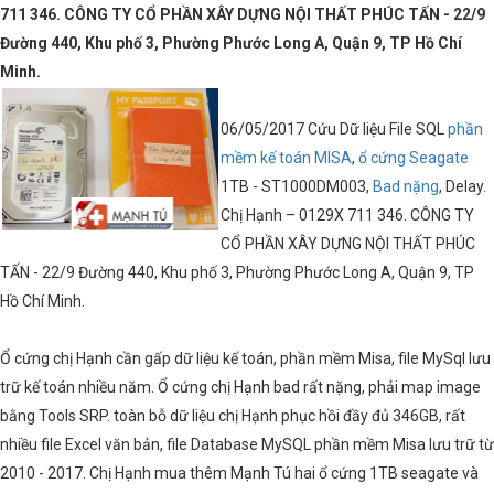
711 346. CÔNG TY CỔ PHẦN XÂY DỰNG NỘI THẤT PHÚC TẤN - 22/9
Đường 440, Khu phố 3, Phường Phước Long A, Quận 9, TP Hồ Chí
Minh.
06/05/2017 Cứu Dữ liệu File SQL
phần
mềm kế toán MISA
,
ổ cứng Seagate
1TB - ST1000DM003,
Bad nặng
, Delay.
Chị Hạnh – 0129X 711 346. CÔNG TY
CỔ PHẦN XÂY DỰNG NỘI THẤT PHÚC
TẤN - 22/9 Đường 440, Khu phố 3, Phường Phước Long A, Quận 9, TP
Hồ Chí Minh.
Ổ cứng chị Hạnh cần gấp dữ liệu kế toán, phần mềm Misa, file MySql lưu
trữ kế toán nhiều năm. Ổ cứng chị Hạnh bad rất nặng, phải map image
bằng Tools SRP. toàn bỗ dữ liệu chị Hạnh phục hồi đầy đủ 346GB, rất
nhiều file Excel văn bản, file Database MySQL phần mềm Misa lưu trữ từ
2010 - 2017. Chị Hạnh mua thêm Mạnh Tú hai ổ cứng 1TB seagate và