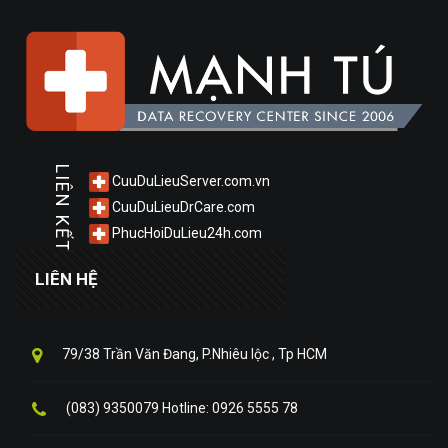
LIÊN KẾT
CuuDuLieuServer.com.vn
CuuDuLieuDrCare.com
PhucHoiDuLieu24h.com
LIÊN HỆ
79/38 Trần Văn Đang, P.Nhiêu lộc , Tp HCM
(083) 9350079 Hotline: 0926 5555 78