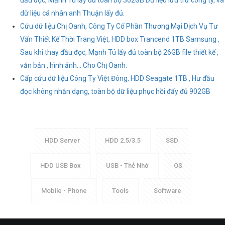
đầu đọc, Mạnh Tú lấy đủ toàn bộ 302GB Dữ liệu lưu trữ công ty, và
dữ liệu cá nhân anh Thuận lấy đủ.
Cứu dữ liệu Chị Oanh, Công Ty Cổ Phần Thương Mại Dịch Vụ Tư
Vấn Thiết Kế Thời Trang Việt, HDD box Trancend 1TB Samsung ,
Sau khi thay đầu đọc, Mạnh Tú lấy đủ toàn bộ 26GB file thiết kế ,
văn bản , hình ảnh... Cho Chị Oanh.
Cấp cứu dữ liệu Công Ty Việt Đông, HDD Seagate 1TB , Hư đầu
đọc không nhận dạng, toàn bộ dữ liệu phục hồi đẩy đủ 902GB
HDD Server
HDD 2.5/3.5
SSD
HDD USB Box
USB - Thẻ Nhớ
OS
Mobile - Phone
Tools
Software