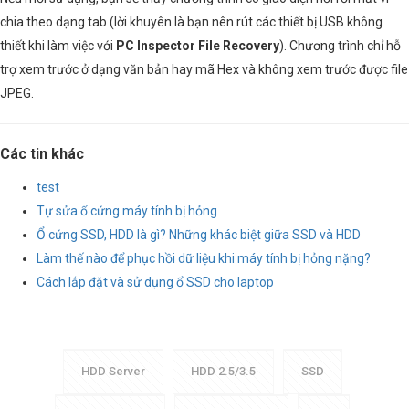
chia theo dạng tab (lời khuyên là bạn nên rút các thiết bị USB không
thiết khi làm việc với
PC Inspector File Recovery
). Chương trình chỉ hỗ
trợ xem trước ở dạng văn bản hay mã Hex và không xem trước được file
JPEG.
Các tin khác
test
Tự sửa ổ cứng máy tính bị hỏng
Ổ cứng SSD, HDD là gì? Những khác biệt giữa SSD và HDD
Làm thế nào để phục hồi dữ liệu khi máy tính bị hỏng nặng?
Cách lắp đặt và sử dụng ổ SSD cho laptop
HDD Server
HDD 2.5/3.5
SSD