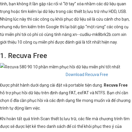
tính, bạn không ít lần gặp rắc rối vì “lỡ tay” xóa nhầm các dữ liệu quan
trọng hoặc tìm kiếm lại dữ liệu trong các thiết bị lưu trữ như HDD, USB.
Những lúc này thì các công cụ khôi phục dữ liệu sẽ là cứu cánh cho bạn,
nhưng nếu tìm kiếm trên Google thì lại bắt gặp “một rừng” các công cụ
từ miễn phí tới có phí có cùng tính năng.xn--cudliu-mk8brk2b.com xin
giới thiệu 10 công cụ miễn phí được đánh giá là tốt nhất hiện nay.
1. Recuva Free
Download Recuva Free
Được phát hành dưới dạng cài đặt và portable tiện dung.
Recuva Free
hỗ trợ phục hồi dữ liệu trên định dạng FAT, exFAT và NTFS. Bạn chỉ cần
chọn ổ đĩa cần phục hồi và các định dạng file mong muốn và để chương
trình tự động làm việc.
Khi hoàn tất quá trình Scan thiết bị lưu trữ, các file mà chương trình tìm
được sẽ được liệt kê theo danh sách để có thể khôi phục theo ý của