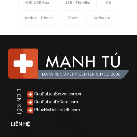
HDD USB Box
USB - Thẻ Nhớ
OS
Mobile - Phone
Tools
Software
LIÊN KẾT
CuuDuLieuServer.com.vn
CuuDuLieuDrCare.com
PhucHoiDuLieu24h.com
LIÊN HỆ