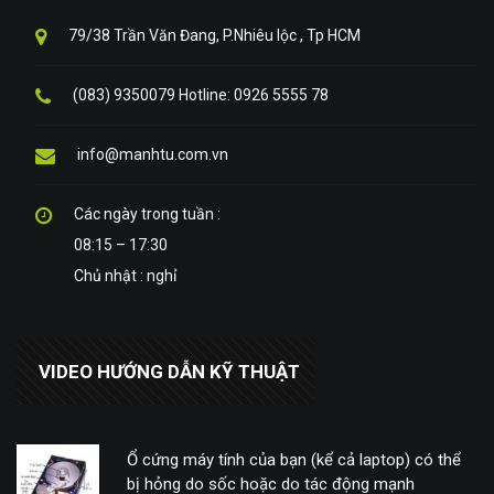
79/38 Trần Văn Đang, P.Nhiêu lộc , Tp HCM
(083) 9350079 Hotline: 0926 5555 78
info@manhtu.com.vn
Các ngày trong tuần :
08:15 – 17:30
Chủ nhật : nghỉ
VIDEO HƯỚNG DẪN KỸ THUẬT
Ổ cứng máy tính của bạn (kể cả laptop) có thể
bị hỏng do sốc hoặc do tác động mạnh