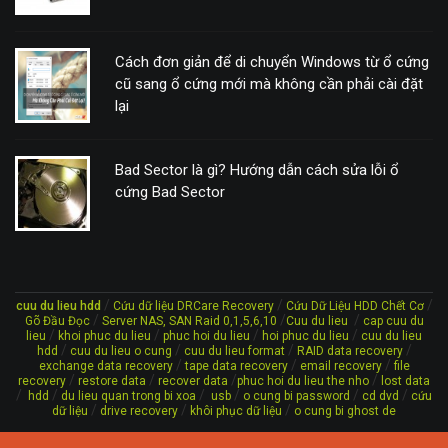
Cách đơn giản để di chuyển Windows từ ổ cứng
cũ sang ổ cứng mới mà không cần phải cài đặt
lại
Bad Sector là gì? Hướng dẫn cách sửa lỗi ổ
cứng Bad Sector
/
/
/
cuu du lieu hdd
Cứu dữ liệu DRCare Recovery
Cứu Dữ Liệu HDD Chết Cơ
/
/
/
Gõ Đầu Đọc
Server NAS, SAN Raid 0,1,5,6,10
Cuu du lieu
cap cuu du
/
/
/
/
lieu
khoi phuc du lieu
phuc hoi du lieu
hoi phuc du lieu
cuu du lieu
/
/
/
/
hdd
cuu du lieu o cung
cuu du lieu format
RAID data recovery
/
/
/
exchange data recovery
tape data recovery
email recovery
file
/
/
/
/
recovery
restore data
recover data
phuc hoi du lieu the nho
lost data
/
/
/
/
/
/
hdd
du lieu quan trong bi xoa
usb
o cung bi password
cd dvd
cứu
/
/
/
dữ liệu
drive recovery
khôi phục dữ liệu
o cung bi ghost de