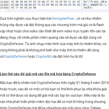
Dựa trên nghiên cứu thực hiện bởi
DecrypterFixer
, có vẻ như nhiễm
trùng này được cài đặt thông qua các chương trình mà giả vờ là flash
cập nhật hoặc chơi video cần thiết để xem video trực tuyến. Khi các tải
đang chạy, rất nhiều phần mềm quảng cáo sẽ được cài đặt cùng với
CryptoDefense. Từ ảnh chụp màn hình của máy tính bị nhiễm khác, nó
cũng không phải là không phổ biến cho máy tính bị nhiễm để cũng
có
CryptoDefense
hoặc
CryptorBit
cài đặt trên họ là tốt.
Làm thế nào để giải mã các file mã hóa bằng CryptoDefense
Nếu bạn đã bị nhiễm bởi CryptoDefense trên ngày 01 tháng 4 năm 2014
hoặc trước, sau đó có một cơ hội bạn có thể khôi phục lại chìa khóa giải
mã có thể được sử dụng để giải mã các tập tin của bạn. Điều này là do
các nhà phát triển phần mềm độc hại đã có một lỗ hổng trong chương
trình CryptoDefense mà để lại chìa khóa giải mã công cộng. Fabian