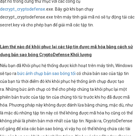
đặt nó trong cùng thư mục với các công cụ
decrypt_cryptodefense
.exe. Bây giờ khi bạn chạy
decrypt_cryptodefense.exe trên máy tính giải mã nó sẽ tự động tải các
secret.key và cho phép bạn để giải mã các tập tin.
Làm thế nào để khôi phục lại các tập tin được mã hóa bằng cách sử
dụng bản sao bóng CryptoDefense Khối lượng
Nếu bạn đã Khôi phục hệ thống được kích hoạt trên máy tính, Windows
sẽ tạo ra
bức ảnh chụp bản sao bóng tối
có chứa bản sao của tập tin
của bạn từ thời điểm đó khi khôi phục hệ thống ảnh chụp được tạo
ra. Những bức ảnh chụp có thể cho phép chúng ta khôi phục lại một
phiên bản trước của tập tin của chúng tôi từ trước khi họ đã được mã
hóa. Phương pháp này không được đánh lừa bằng chứng, mặc dù, như
là mặc dù những tập tin này có thể không được mã hóa họ cũng có thể
không phải là phiên bản mới nhất của tập tin. Ngoài ra, CryptoDefense
cố gắng để xóa các bản sao bóng, vì vậy họ có thể không chứa các tài