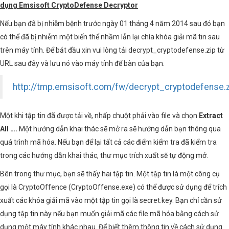
dụng Emsisoft CryptoDefense Decryptor
Nếu bạn đã bị nhiễm bệnh trước ngày 01 tháng 4 năm 2014 sau đó bạn
có thể đã bị nhiễm một biến thể nhầm lẫn lại chìa khóa giải mã tin sau
trên máy tính. Để bắt đầu xin vui lòng tải decrypt_cryptodefense.zip từ
URL sau đây và lưu nó vào máy tính để bàn của bạn.
http://tmp.emsisoft.com/fw/decrypt_cryptodefense.
Một khi tập tin đã được tải về, nhấp chuột phải vào file và chọn
Extract
All ….
Một hướng dẫn khai thác sẽ mở ra sẽ hướng dẫn bạn thông qua
quá trình mã hóa. Nếu bạn để lại tất cả các điểm kiểm tra đã kiểm tra
trong các hướng dẫn khai thác, thư mục trích xuất sẽ tự động mở.
Bên trong thư mục, bạn sẽ thấy hai tập tin. Một tập tin là một công cụ
gọi là CryptoOffence (CryptoOffense.exe) có thể được sử dụng để trích
xuất các khóa giải mã vào một tập tin gọi là secret.key. Bạn chỉ cần sử
dụng tập tin này nếu bạn muốn giải mã các file mã hóa bằng cách sử
dụng một máy tính khác nhau. Để biết thêm thông tin về cách sử dụng