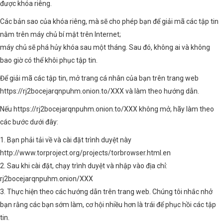
được khóa riêng.
Các bản sao của khóa riêng, mà sẽ cho phép bạn để giải mã các tập tin
nằm trên máy chủ bí mật trên Internet;
máy chủ sẽ phá hủy khóa sau một tháng. Sau đó, không ai và không
bao giờ có thể khôi phục tập tin.
Để giải mã các tập tin, mở trang cá nhân của bạn trên trang web
https://rj2bocejarqnpuhm.onion.to/XXX và làm theo hướng dẫn.
Nếu https://rj2bocejarqnpuhm.onion.to/XXX không mở, hãy làm theo
các bước dưới đây:
1. Bạn phải tải về và cài đặt trình duyệt này
http://www.torproject.org/projects/torbrowser.html.en
2. Sau khi cài đặt, chạy trình duyệt và nhập vào địa chỉ:
rj2bocejarqnpuhm.onion/XXX
3. Thực hiện theo các hướng dẫn trên trang web. Chúng tôi nhắc nhở
bạn rằng các bạn sớm làm, cơ hội nhiều hơn là trái để phục hồi các tập
tin.