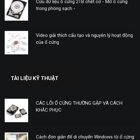
Cứu dữ liệu ổ cứng 2TB chết cơ - Mở ổ cứng
trong phòng sạch -
Video giải thích cấu tạo và nguyên lý hoạt động
của ổ cứng
TÀI LIỆU KỸ THUẬT
CÁC LỖI Ổ CỨNG THƯỜNG GẶP VÀ CÁCH
KHẮC PHỤC
Cách đơn giản để di chuyển Windows từ ổ cứng