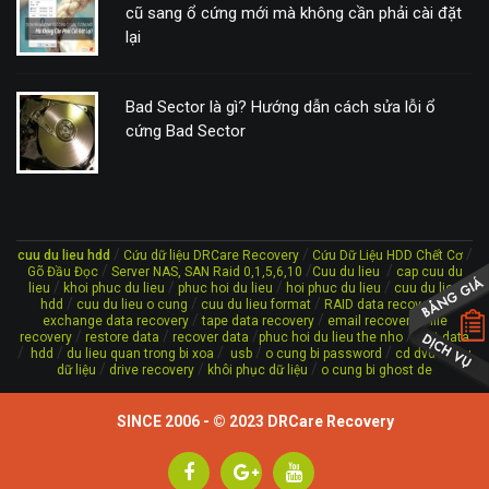
cũ sang ổ cứng mới mà không cần phải cài đặt
lại
Bad Sector là gì? Hướng dẫn cách sửa lỗi ổ
cứng Bad Sector
/
/
/
cuu du lieu hdd
Cứu dữ liệu DRCare Recovery
Cứu Dữ Liệu HDD Chết Cơ
/
/
/
Gõ Đầu Đọc
Server NAS, SAN Raid 0,1,5,6,10
Cuu du lieu
cap cuu du
/
/
/
/
lieu
khoi phuc du lieu
phuc hoi du lieu
hoi phuc du lieu
cuu du lieu
/
/
/
/
hdd
cuu du lieu o cung
cuu du lieu format
RAID data recovery
/
/
/
exchange data recovery
tape data recovery
email recovery
file
/
/
/
/
recovery
restore data
recover data
phuc hoi du lieu the nho
lost data
/
/
/
/
/
/
hdd
du lieu quan trong bi xoa
usb
o cung bi password
cd dvd
cứu
/
/
/
dữ liệu
drive recovery
khôi phục dữ liệu
o cung bi ghost de
SINCE 2006 - © 2023
DRCare Recovery