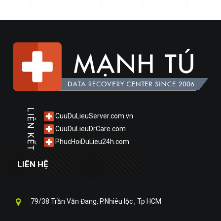
LIÊN KẾT
CuuDuLieuServer.com.vn
CuuDuLieuDrCare.com
PhucHoiDuLieu24h.com
LIÊN HỆ
79/38 Trần Văn Đang, P.Nhiêu lộc , Tp HCM