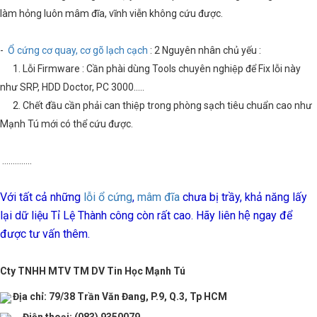
làm hỏng luôn mâm đĩa, vĩnh viễn không cứu được.
-
Ổ cứng cơ quay, cơ gõ lạch cạch
: 2 Nguyên nhân chủ yếu :
1. Lỗi Firmware : Cần phài dùng Tools chuyên nghiệp để Fix lỗi này
như SRP, HDD Doctor, PC 3000…..
2. Chết đầu cần phải can thiệp trong phòng sạch tiêu chuẩn cao như
Mạnh Tú mới có thể cứu được.
..............
Với tất cả những
lỗi ổ cứng
,
mâm đĩa
chưa bị
trầy
, khả năng lấy
lại dữ liệu Tỉ Lệ Thành công còn rất cao. Hãy liên hệ ngay để
được tư vấn thêm.
Cty TNHH MTV TM DV Tin Học Mạnh Tú
Địa chỉ: 79/38 Trần Văn Đang, P.9, Q.3, Tp HCM