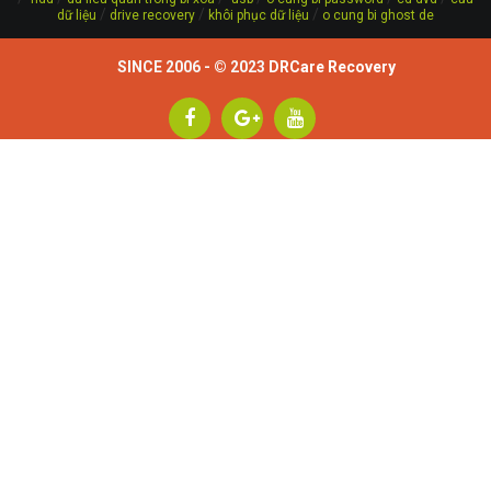
/
/
/
dữ liệu
drive recovery
khôi phục dữ liệu
o cung bi ghost de
SINCE 2006 - © 2023
DRCare Recovery