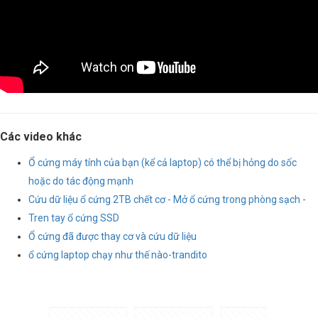
Các video khác
Ổ cứng máy tính của bạn (kể cả laptop) có thể bị hỏng do sốc
hoặc do tác động mạnh
Cứu dữ liệu ổ cứng 2TB chết cơ - Mở ổ cứng trong phòng sạch -
Tren tay ổ cứng SSD
Ổ cứng đã được thay cơ và cứu dữ liệu
ổ cứng laptop chạy như thế nào-trandito