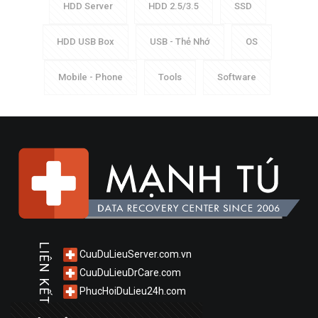
HDD Server
HDD 2.5/3.5
SSD
HDD USB Box
USB - Thẻ Nhớ
OS
Mobile - Phone
Tools
Software
LIÊN KẾT
CuuDuLieuServer.com.vn
CuuDuLieuDrCare.com
PhucHoiDuLieu24h.com