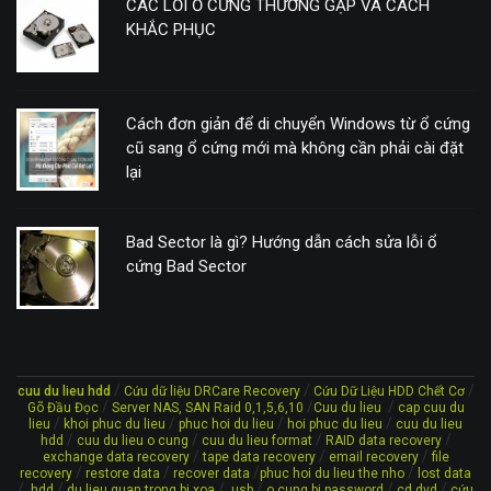
CÁC LỖI Ổ CỨNG THƯỜNG GẶP VÀ CÁCH
KHẮC PHỤC
Cách đơn giản để di chuyển Windows từ ổ cứng
cũ sang ổ cứng mới mà không cần phải cài đặt
lại
Bad Sector là gì? Hướng dẫn cách sửa lỗi ổ
cứng Bad Sector
/
/
/
cuu du lieu hdd
Cứu dữ liệu DRCare Recovery
Cứu Dữ Liệu HDD Chết Cơ
/
/
/
Gõ Đầu Đọc
Server NAS, SAN Raid 0,1,5,6,10
Cuu du lieu
cap cuu du
/
/
/
/
lieu
khoi phuc du lieu
phuc hoi du lieu
hoi phuc du lieu
cuu du lieu
/
/
/
/
hdd
cuu du lieu o cung
cuu du lieu format
RAID data recovery
/
/
/
exchange data recovery
tape data recovery
email recovery
file
/
/
/
/
recovery
restore data
recover data
phuc hoi du lieu the nho
lost data
/
/
/
/
/
/
hdd
du lieu quan trong bi xoa
usb
o cung bi password
cd dvd
cứu