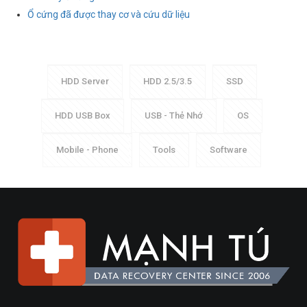
Ổ cứng đã được thay cơ và cứu dữ liệu
HDD Server
HDD 2.5/3.5
SSD
HDD USB Box
USB - Thẻ Nhớ
OS
Mobile - Phone
Tools
Software