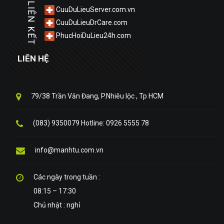
LIÊN KẾT
CuuDuLieuServer.com.vn
CuuDuLieuDrCare.com
PhucHoiDuLieu24h.com
LIÊN HỆ
79/38 Trần Văn Đang, P.Nhiêu lộc , Tp HCM
(083) 9350079 Hotline: 0926 5555 78
info@manhtu.com.vn
Các ngày trong tuần :
08:15 – 17:30
Chủ nhật : nghỉ