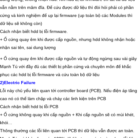
vẫn nằm trên mâm đĩa. Để cứu được dữ liệu thì đòi hỏi phải có phần
cứng và kinh nghiệm để
up lại firmware
(up toàn bộ các
Modules
thì
dữ liệu
sẽ không còn)
Cách nhận biết hdd bị lỗi firmware.
+
Ổ cứng
quay êm khi được cấp nguồn, nhưng
hdd
không nhận hoặc
nhận sai tên, sai dung lượng
+
Ố cứng quay êm
khi được cấp nguồn và tự động ngừng sau vài giây
Mạnh Tú
với đầy đủ các thiết bị
phần cứng
và chuyên môn để khắc
phục các
hdd bị lỗi
firmware
và
cứu toàn bộ dữ liệu
2)Electric Failure
Lỗi này chủ yếu liên quan tới
controller board (PCB)
. Nếu điện áp tăng
cao nó có thể làm chập và cháy các linh kiện trên
PCB
Cách nhận biết
hdd bị lỗi PCB
+
Ổ cứng
không quay khi cấp nguồn + Khi cấp nguồn sẽ có mùi khét,
khói…
Thông thường các lỗi liên quan tới PCB thì
dữ liệu
vẫn được an toàn.