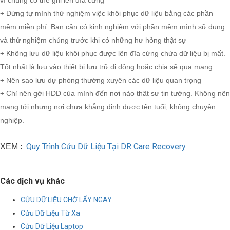
vì chúng có thể ghi lên đĩa cứng
+ Đừng tự mình thử nghiệm việc khôi phục dữ liệu bằng các phần
mềm miễn phí. Bạn cần có kinh nghiệm với phần mềm mình sữ dụng
và thử nghiệm chúng trước khi có những hư hỏng thật sự
+ Không lưu dữ liệu khôi phục được lên đĩa cứng chứa dữ liệu bị mất.
Tốt nhất là lưu vào thiết bị lưu trữ di động hoặc chia sẽ qua mạng.
+ Nên sao lưu dự phòng thường xuyên các dữ liệu quan trọng
+ Chỉ nên gởi HDD của mình đến nơi nào thật sự tin tưởng. Không nên
mang tới nhưng nơi chưa khẳng định được tên tuổi, không chuyên
nghiệp.
Quy Trình Cứu Dữ Liệu Tại DR Care Recovery
XEM :
Các dịch vụ khác
CỨU DỮ LIỆU CHỜ LẤY NGAY
Cứu Dữ Liệu Từ Xa
Cứu Dữ Liệu Laptop