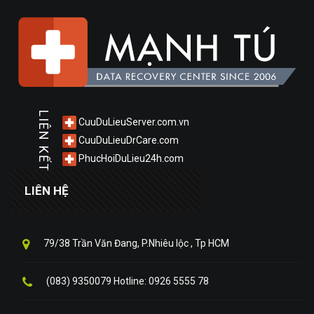
LIÊN KẾT
CuuDuLieuServer.com.vn
CuuDuLieuDrCare.com
PhucHoiDuLieu24h.com
LIÊN HỆ
79/38 Trần Văn Đang, P.Nhiêu lộc , Tp HCM
(083) 9350079 Hotline: 0926 5555 78