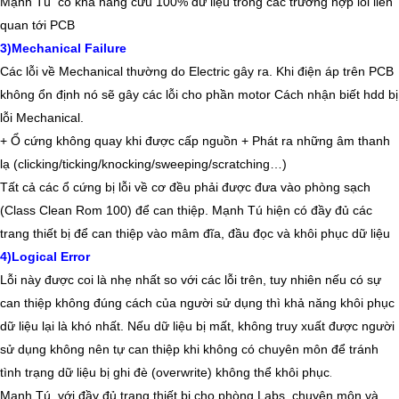
Mạnh Tú
có khả năng cứu 100% dữ liệu trong các trường hợp lỗi liên
quan tới PCB
3)Mechanical Failure
Các lỗi về Mechanical thường do Electric gây ra. Khi điện áp trên PCB
không ổn định nó sẽ gây các lỗi cho phần
motor
Cách nhận biết hdd bị
lỗi Mechanical.
+
Ổ cứng
không quay khi được cấp nguồn + Phát ra những âm thanh
lạ (clicking/ticking/knocking/sweeping/scratching…)
Tất cả các ổ cứng bị lỗi về cơ đều phải được đưa vào phòng sạch
(Class Clean Rom 100) để can thiệp.
Mạnh Tú
hiện có đầy đủ các
trang thiết bị để can thiệp vào mâm đĩa, đầu đọc và khôi phục dữ liệu
4)Logical Error
Lỗi này được coi là nhẹ nhất so với các lỗi trên, tuy nhiên nếu có sự
can thiệp không đúng cách của người sử dụng thì khả năng khôi phục
dữ liệu lại là khó nhất. Nếu dữ liệu bị mất, không truy xuất được người
sử dụng không nên tự can thiệp khi không có chuyên môn để tránh
tình trạng
dữ liệu bị ghi đè
(overwrite) không thể khôi phục
.
Mạnh Tú
với đầy đủ trang thiết bị cho phòng Labs, chuyên môn và