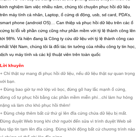
kinh nghiệm làm việc nhiều năm, chúng tôi chuyên phục hồi dữ liệu
trên máy tính cá nhân, Laptop, ổ cứng di động, usb, sd card, PDA’s,
smart phone (android OS)… Can thiệp và phục hồi dữ liệu trên các ổ
cứng bị lỗi về phần cứng cũng như phần mềm với tỷ lệ thành công lên
tới 98%. Và hiện đang là Công ty cứu dữ liệu với tỷ lệ thành công cao
nhất Việt Nam, chúng tôi là đối tác tin tưởng của nhiều công ty tin học,
dịch vụ máy tính và các kỹ thuật viên trên toàn quốc
Lời khuyên
+ Chỉ thật sự mang đi phục hồi dữ liệu, nếu dữ liệu thật sự quan trọng
với bạn.
+ Đừng bao giờ tự mở lớp vỏ bọc, đừng gõ hay lắc mạnh ổ cứng,
đừng cố tự phục hồi bằng các phần mềm miễn phí...chỉ làm hư hỏng
nặng và làm cho khó phục hồi thêm!
+ Đừng chép thêm bất cứ thứ gì lên đĩa cứng chứa dữ liệu bị mất.
Đừng duyệt Web trong khi chờ người đến sửa vì trình duyệt Web sẽ
lưu tập tin tạm lên đĩa cứng. Đừng khởi động bất cứ chương trình nào