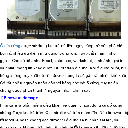
Ổ đĩa cứng
được sử dụng
lưu trữ dữ liệu
ngày càng trở nên phổ biến
bới rất nhiều ưu điểm như
dung lượng lớn
, truy xuất nhanh, nhỏ
gọn….Các
dữ liệu
như
Email, database, worksheet, hình ảnh, giải trí
và nhiều thông tin khác được lưu trữ trên ổ cứng. Khi
ổ cứng bị lỗi, hư
hỏng
không truy xuất dữ liệu được chúng ta sẽ gặp rất nhiều khó khăn
Có rất nhiều nguyên nhân dẫn tới hỏng hóc với ổ cứng, tuy nhiên
chúng được phân thành 4 nguyên nhân chính sau:
1)Firmware damage.
Firmware
là phần mềm điều khiển và quản lý hoạt động của
ổ cứng
,
chúng được lưu trữ trên IC controller và trên mâm đĩa. Nếu firmware bị
lỗi Module hoặc không đọc được thì ổ cứng sẽ bị nhận sai tên, sai
dung lượng
,
không nhận hdd
. Khi hdd bị
lỗi firmware
thì tất cả dữ liệu