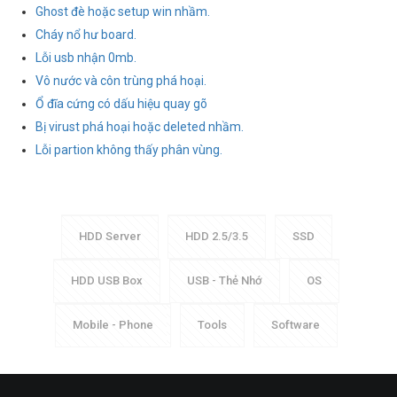
Ghost đè hoặc setup win nhầm.
Cháy nổ hư board.
Lỗi usb nhận 0mb.
Vô nước và côn trùng phá hoại.
Ổ đĩa cứng có dấu hiệu quay gõ
Bị virust phá hoại hoặc deleted nhầm.
Lỗi partion không thấy phân vùng.
HDD Server
HDD 2.5/3.5
SSD
HDD USB Box
USB - Thẻ Nhớ
OS
Mobile - Phone
Tools
Software