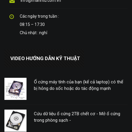
info@manhtu.com.vn
Các ngày trong tuần :
08:15 – 17:30
Chủ nhật : nghỉ
VIDEO HƯỚNG DẪN KỸ THUẬT
Ổ cứng máy tính của bạn (kể cả laptop) có thể
bị hỏng do sốc hoặc do tác động mạnh
Cứu dữ liệu ổ cứng 2TB chết cơ - Mở ổ cứng
trong phòng sạch -