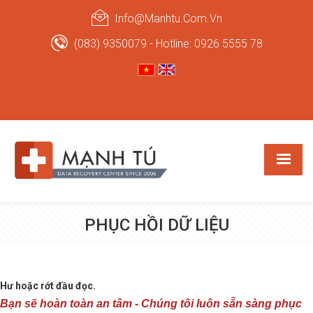
Info@manhtu.com.vn
(083) 9350079 - Hotline: 0926 5555 78
PHỤC HỒI DỮ LIỆU
Hư hoặc rớt đầu đọc.
Bạn sẽ hoàn toàn an tâm - Chúng tôi luôn sẵn sàng phục