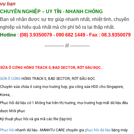
vụ bạn
CHUYÊN NGHIỆP
– UY TÍN
- NHANH CHÓNG
Bạn sẽ nhận được sự trợ giúp nhanh nhất, nhiệt tình, chuyên
nghiệp và hiệu quả nhất mà chi phí bỏ ra lại thấp nhất.
Hotline
:
(08) 3
.9350079
- 090 682 1449 - Fax : 08.3.
9350079
------------- /// -------------
SỬA Ổ CỨNG HỎNG TRACK 0, BAD SECTOR, RỚT ĐẦU ĐỌC..
SỬA Ổ CỨNG
HỎNG TRACK 0, BAD SECTOR, RỚT ĐẦU ĐỌC..
Chuyên sửa chữa ổ cứng mọi trường hợp, gia công sửa HDD cho Singapore,
Korea, ..
Phục hổi dữ liệu có 1 không hai trên thị trường, mọi trường hợp mất dữ liệu đều
được khôi phục
Kỹ thuật phục hồi và giả mã các file (tập tin).
Phục hồi
nhanh dữ liệu - MANHTU CARE chuyên gia
phục hồi dữ liệu
bằng máy