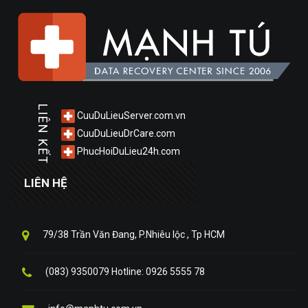
LIÊN KẾT
CuuDuLieuServer.com.vn
CuuDuLieuDrCare.com
PhucHoiDuLieu24h.com
LIÊN HỆ
79/38 Trần Văn Đang, P.Nhiêu lộc , Tp HCM
(083) 9350079 Hotline: 0926 5555 78