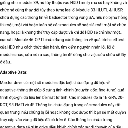
giống như module 39, nó tùy thuộc vào HDD family mà có hay không và
chức nó cũng thay đổi tùy theo từng loại ổ. Module 33-HLUTL & HUSR
chứa đựng các thông tin về badsector trong vùng SA, nếu nó bị hư hỏng
thì một, một vài hoặc toàn bộ các modules sẽ hoặc là mất một số chức
năng, hoặc là không thể truy cập được và khi đó HDD sẽ chỉ như một…
cục sắt. Module 46-OPTI chứa đựng các thông tin về quá trình selftest
của HDD như cách thức tiến hành, tìm kiếm nguyên nhân lỗi, lỗi ở
modules nào, sửa nó ra sao, thông tin để dùng cho việc sửa chữa sẽ lấy
ở đâu…
Adaptive Data:
Maxtor drive có một số modules đặc biệt chứa đựng dữ liệu về
adaptive-thông tin giúp ổ cứng tinh-chỉnh (nguyên gốc: fine-tune) quá
trình đọc-ghi dữ liệu lên bề mặt từ tính. Các modules đó là 1E-SRV, 20-
RCT, 93-FMTI và 4F. Thông tin chứa đựng trong các modules này rất
quan trọng, nếu chúng bị lỗi hoặc không đọc được thì bạn sẽ mất quyền
truy cập vào vùng dữ liệu đã có trên ổ. Các thông tin chứa trong
adaptive data sẽ giúp drive điều khiển chính xác sự di chuyển của đầu