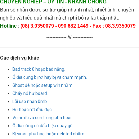
CHUYÊN NGHIỆP
– UY TÍN
- NHANH CHÓNG
Bạn sẽ nhận được sự trợ giúp nhanh nhất, nhiệt tình, chuyên
nghiệp và hiệu quả nhất mà chi phí bỏ ra lại thấp nhất.
Hotline
:
(08) 3
.9350079
- 090 682 1449 - Fax : 08.3.
9350079
------------- /// -------------
Các dịch vụ khác
Bad track 0 hoặc bad nặng.
Ổ đĩa cứng bị rơi hay bị va chạm mạnh.
Ghost đè hoặc setup win nhầm.
Cháy nổ hư board.
Lỗi usb nhận 0mb.
Hư hoặc rớt đầu đọc.
Vô nước và côn trùng phá hoại.
Ổ đĩa cứng có dấu hiệu quay gõ
Bị virust phá hoại hoặc deleted nhầm.