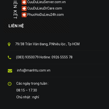
LIÊN KẾT
CuuDuLieuServer.com.vn
CuuDuLieuDrCare.com
PhucHoiDuLieu24h.com
LIÊN HỆ
79/38 Trần Văn Đang, P.Nhiêu lộc , Tp HCM
(083) 9350079 Hotline: 0926 5555 78
info@manhtu.com.vn
Các ngày trong tuần :
08:15 – 17:30
Chủ nhật : nghỉ