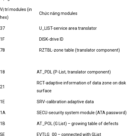
Vị trí modules (in
Chức năng modules
hex)
37
U_LIST-service area translator
1F
DISK-drive ID
78
RZTBL-zone table (translator component)
18
AT_PDL (P-List, translator component)
RCT-adaptive information of data zone on disk
21
surface
1E
SRV-calibration adaptive data
1A
SECU-security system module (ATA password)
1B
AT_POL (G List) – growing table of defects
5E
EVTLG_00 – connected with GList