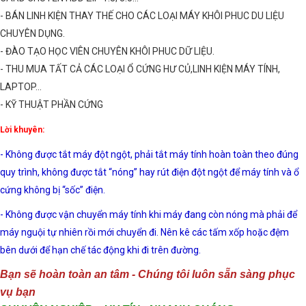
- BÁN LINH KIỆN THAY THẾ CHO CÁC LOẠI MÁY KHÔI PHUC DU LIỆU
CHUYÊN DỤNG.
- ĐÀO TẠO HỌC VIÊN CHUYÊN KHÔI PHUC DỮ LIỆU.
- THU MUA TẤT CẢ CÁC LOẠI Ổ CỨNG HƯ CỦ,LINH KIỆN MÁY TÍNH,
LAPTOP...
- KỸ THUẬT PHẦN CỨNG
Lời khuyên:
- Không được tắt máy đột ngột, phải tắt máy tính hoàn toàn theo đúng
quy trình, không được tắt “nóng” hay rút điện đột ngột để máy tính và ổ
cứng không bị “sốc” điện.
- Không được vận chuyển máy tính khi máy đang còn nóng mà phải để
máy nguội tự nhiên rồi mới chuyển đi. Nên kê các tấm xốp hoặc đệm
bên dưới để hạn chế tác động khi đi trên đường.
Bạn sẽ hoàn toàn an tâm - Chúng tôi luôn sẵn sàng phục
vụ bạn