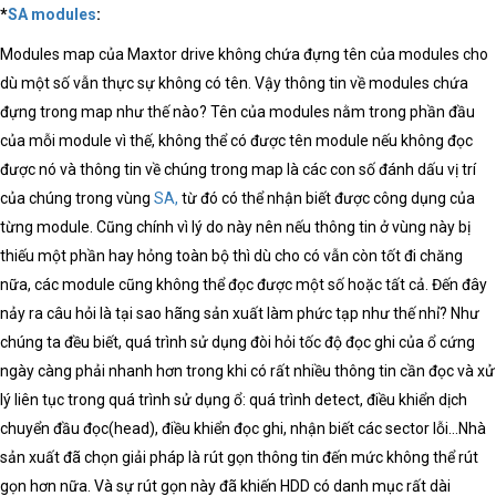
*
SA modules
:
Modules map của Maxtor drive không chứa đựng tên của modules cho
dù một số vẫn thực sự không có tên. Vậy thông tin về modules chứa
đựng trong map như thế nào? Tên của modules nằm trong phần đầu
của mỗi module vì thế, không thể có được tên module nếu không đọc
được nó và thông tin về chúng trong map là các con số đánh dấu vị trí
của chúng trong vùng
SA,
từ đó có thể nhận biết được công dụng của
từng module. Cũng chính vì lý do này nên nếu thông tin ở vùng này bị
thiếu một phần hay hỏng toàn bộ thì dù cho có vẫn còn tốt đi chăng
nữa, các module cũng không thể đọc được một số hoặc tất cả. Đến đây
nảy ra câu hỏi là tại sao hãng sản xuất làm phức tạp như thế nhỉ? Như
chúng ta đều biết, quá trình sử dụng đòi hỏi tốc độ đọc ghi của ổ cứng
ngày càng phải nhanh hơn trong khi có rất nhiều thông tin cần đọc và xử
lý liên tục trong quá trình sử dụng ổ: quá trình detect, điều khiển dịch
chuyển đầu đọc(head), điều khiển đọc ghi, nhận biết các sector lỗi…Nhà
sản xuất đã chọn giải pháp là rút gọn thông tin đến mức không thể rút
gọn hơn nữa. Và sự rút gọn này đã khiến HDD có danh mục rất dài