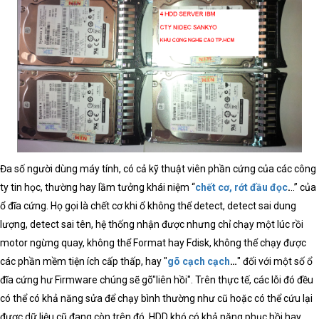
Đa số người dùng máy tính, có cả kỹ thuật viên phần cứng của các công
ty tin học, thường hay lầm tưởng khái niệm “
chết cơ, rớt đầu đọc
.
..” của
ổ đĩa cứng. Họ gọi là chết cơ khi ổ không thể detect, detect sai dung
lượng, detect sai tên, hệ thống nhận được nhưng chỉ chạy một lúc rồi
motor ngừng quay, không thể Format hay Fdisk, không thể chạy được
các phần mềm tiện ích cấp thấp, hay "
gõ cạch cạch
…
" đối với một số ổ
đĩa cứng hư Firmware chúng sẽ gõ"liên hồi". Trên thực tế, các lỗi đó đều
có thể có khả năng sửa để chạy bình thường như cũ hoặc có thể cứu lại
được dữ liệu cũ đang còn trên đó. HDD khó có khả năng phục hồi hay