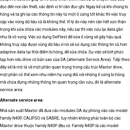
đọc đến nơi cần thiết, xác định vị trí cần đọc-ghi. Ngay kể cả khi chúng bị
hỏng và ta ghi lại các thông tin này từ một ổ cứng tốt khác thì việc truy
cập vào vùng dữ liệu cũ là không thể. Vì lý do này nên cần hết sức thận
trọng khi sửa chữa các modules này, nếu sai thì việc cứu lại data gần
như là vô vọng. Việc sử dụng Selftest để sửa ổ cũng sẽ gây hậu quả
không truy cập được vùng dữ liệu vì nó sẽ sử dụng các thông tin cũ hơn
adaptive data tại thời điểm bị hỏng, để sửa chữa. Sự việc sẽ bớt phức
tạp hơn nếu drive có bản sao của SA (alternate Service Area). Tiếp theo
đây sẽ là mô tả về một phần quan trọng trong cấu trúc Maxtor drive,
một phần có thể xem như niềm hy vọng đối với những ổ cứng bị hỏng
mà chứa đựng những thông tin quan trọng cần cứu, đó là alternate
service area.
Alternate service area:
Nhà sản xuất Maxtor đã đưa các modules SA dự phòng vào các model
family N40P, CALIPSO và SABRE, tuy nhiên không phải toàn bộ các
Maxtor drive thuộc family N40P đều có. Family N40P là các model