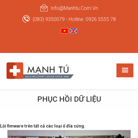
Info@manhtu.com.vn
(083) 9350079 - Hotline: 0926 5555 78
PHỤC HỒI DỮ LIỆU
Lỗi fimware trên tất cả các loại ổ đĩa cứng.