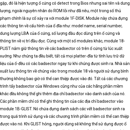
gặp, đó là hiện tượng ổ cứng có detect trong Bios nhưng sai tên và dung
lượng, ngoài nguyên nhân do ROM lỗi như đã nêu, một trong số thủ
phạm chính là sự cố xảy ra với module 1F-DISK. Module này chứa đựng
các thông tin về cấu hình của ổ đĩa như: model name, serial number,
dung lượng LBA của ổ cứng, số lượng đầu đọc dùng trên ổ cứng và
thông tin về vị trí đầu đọc. Cùng với một số modules khác, module 18-
PLIST nắm giữ thông tin về các badsector có trên ổ cứng từ lúc xuất
xưởng. Như chúng ta đều biết, tất cả mọi platter-đĩa từ tính lưu trữ dữ
liệu của ổ-đều có các badsector ngay từ khi chúng được sinh ra. Nhà sản
xuất lưu thông tin về chúng vào trong module 18 và người sử dụng bình
thường không bao giờ có thể can thiệp được vào đó. Tất cả các chương
trình tẩy badsector của Windows cũng như của các hãng phần mềm
khác đều không thể ghi thêm địa chỉ badsector vào danh sách của nó.
Các phần mềm chỉ có thể ghi thông tin của các địa chỉ badsector vào
module 1B-GLIST. Nó chứa đựng danh sách các vết badsector sinh ra
trong quá trình sử dụng và các chương trình phần mềm có thể can thiệp
được vào nó. Khi GLIST hỏng, người dùng sẽ không thể sử dụng được ổ