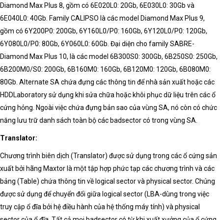
Diamond Max Plus 8, gồm có 6E020L0: 20Gb, 6E030L0: 30Gb và
6E040L0: 40Gb. Family CALIPSO là các model Diamond Max Plus 9,
gồm có 6Y200P0: 200Gb, 6Y160L0/P0: 160Gb, 6Y120L0/P0: 120Gb,
6Y080L0/P0: 80Gb, 6Y060L0: 60Gb. Đại diện cho family SABRE-
Diamond Max Plus 10, là các model 6B300S0: 300Gb, 6B250S0: 250Gb,
6B200M0/S0: 200Gb, 6B160M0: 160Gb, 6B120M0: 120Gb, 6B080M0:
80Gb. Alternate SA chứa đựng các thông tin để nhà sản xuất hoặc các
HDDLaboratory sử dụng khi sửa chữa hoặc khôi phục dữ liệu trên các ổ
cứng hỏng. Ngoài việc chứa đựng bản sao của vùng SA, nó còn có chức
năng lưu trữ danh sách toàn bộ các badsector có trong vùng SA.
Translator:
Chương trình biên dịch (Translator) được sử dụng trong các ổ cứng sản
xuất bởi hãng Maxtor là một tập hợp phức tạp các chương trình và các
bảng (Table) chứa thông tin về logical sector và physical sector. Chúng
được sử dụng để chuyển đổi giữa logical sector (LBA-dùng trong việc
truy cập ổ đĩa bởi hệ điều hành của hệ thống máy tính) và physical
sector của ổ đĩa. Tất cả mọi badsector có từ khi xuất xưởng của ổ cứng