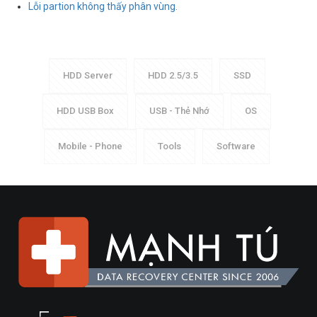
Lỗi partion không thấy phân vùng.
HDD Server
HDD 2.5/3.5
SSD
HDD USB Box
USB - Thẻ Nhớ
OS
Mobile - Phone
Tools
Software