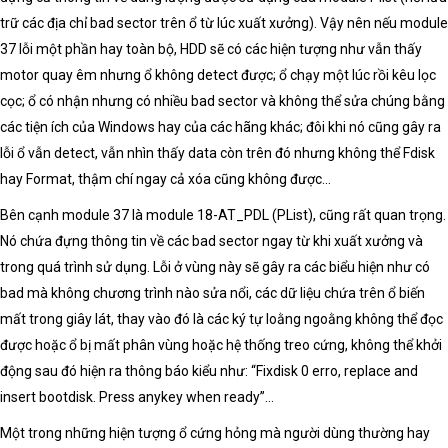
trữ các địa chỉ bad sector trên ổ từ lúc xuất xưởng). Vậy nên nếu module
37 lỗi một phần hay toàn bộ, HDD sẽ có các hiện tượng như vẫn thấy
motor quay êm nhưng ổ không detect được; ổ chạy một lúc rồi kêu lọc
cọc; ổ có nhận nhưng có nhiều bad sector và không thể sửa chúng bằng
các tiện ích của Windows hay của các hãng khác; đôi khi nó cũng gây ra
lỗi ổ vẫn detect, vẫn nhìn thấy data còn trên đó nhưng không thể Fdisk
hay Format, thậm chí ngay cả xóa cũng không được…
Bên cạnh module 37 là module 18-AT_PDL (PList), cũng rất quan trọng.
Nó chứa đựng thông tin về các bad sector ngay từ khi xuất xưởng và
trong quá trình sử dụng. Lỗi ở vùng này sẽ gây ra các biểu hiện như có
bad mà không chương trình nào sửa nổi, các dữ liệu chứa trên ổ biến
mất trong giây lát, thay vào đó là các ký tự loằng ngoằng không thể đọc
được hoặc ổ bị mất phân vùng hoặc hệ thống treo cứng, không thể khởi
động sau đó hiện ra thông báo kiểu như: “Fixdisk 0 erro, replace and
insert bootdisk. Press anykey when ready”…
Một trong những hiện tượng ổ cứng hỏng mà người dùng thường hay