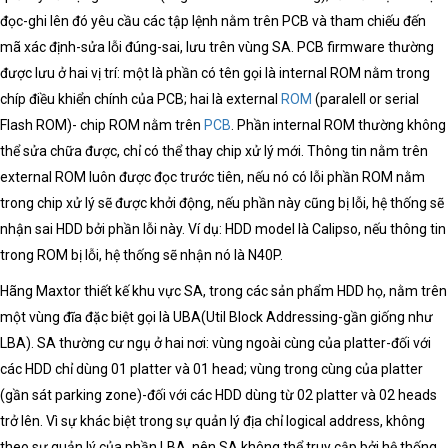
đọc-ghi lên đó yêu cầu các tập lệnh nằm trên PCB và tham chiếu đến
mã xác định-sửa lỗi đúng-sai, lưu trên vùng SA. PCB firmware thường
được lưu ở hai vị trí: một là phần có tên gọi là internal ROM nằm trong
chíp điều khiển chính của PCB; hai là external
ROM
(paralell or serial
Flash ROM)- chip ROM nằm trên
PCB
. Phần internal ROM thường không
thể sửa chữa được, chỉ có thể thay chip xử lý mới. Thông tin nằm trên
external ROM luôn được đọc trước tiên, nếu nó có lỗi phần ROM nằm
trong chip xử lý sẽ được khởi động, nếu phần này cũng bị lỗi, hệ thống sẽ
nhận sai HDD bởi phần lỗi này. Ví dụ: HDD model là Calipso, nếu thông tin
trong ROM bị lỗi, hệ thống sẽ nhận nó là N40P.
Hãng Maxtor thiết kế khu vực SA, trong các sản phẩm HDD họ, nằm trên
một vùng đĩa đặc biệt gọi là UBA(Util Block Addressing-gần giống như
LBA). SA thường cư ngụ ở hai nơi: vùng ngoài cùng của platter-đối với
các HDD chỉ dùng 01 platter và 01 head; vùng trong cùng của platter
(gần sát parking zone)-đối với các HDD dùng từ 02 platter và 02 heads
trở lên. Vì sự khác biệt trong sự quản lý địa chỉ logical address, không
theo sự quản lý của phần LBA, nên SA không thể truy cập bởi hệ thống