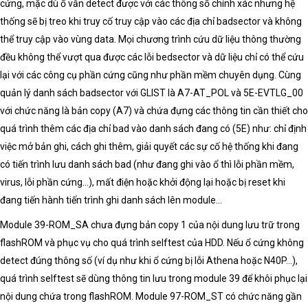
cứng, mặc dù ổ vẫn detect được với các thông số chính xác nhưng hệ
thống sẽ bị treo khi truy cố truy cập vào các địa chỉ badsector và không
thể truy cập vào vùng data. Mọi chương trình cứu dữ liệu thông thường
đều không thể vượt qua được các lỗi bedsector và dữ liệu chỉ có thể cứu
lại với các công cụ phần cứng cũng như phần mềm chuyên dụng. Cùng
quản lý danh sách badsector với GLIST là A7-AT_POL và 5E-EVTLG_00
với chức năng là bản copy (A7) và chứa đựng các thông tin cần thiết cho
quá trình thêm các địa chỉ bad vào danh sách đang có (5E) như: chỉ định
việc mở bản ghi, cách ghi thêm, giải quyết các sự cố hệ thống khi đang
có tiến trình lưu danh sách bad (như đang ghi vào ổ thì lỗi phần mềm,
virus, lỗi phần cứng…), mất điện hoặc khởi động lại hoặc bị reset khi
đang tiến hành tiến trình ghi danh sách lên module…
Module 39-ROM_SA chưa đựng bản copy 1 của nội dung lưu trữ trong
flashROM và phục vụ cho quá trình selftest của HDD. Nếu ổ cứng không
detect đúng thông số (ví dụ như khi ổ cứng bị lỗi Athena hoặc N40P…),
quá trình selftest sẽ dùng thông tin lưu trong module 39 để khôi phục lại
nội dung chứa trong flashROM. Module 97-ROM_ST có chức năng gần