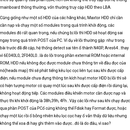
mainboard thông thường, vốn thường truy cập HDD theo LBA.
Cũng giống như một số HDD của các hãng khác, Maxtor HDD chỉ cần
cần nạp và chạy một số modules trong quá trình khởi động, các
modules đó rất quan trọng, nếu chúng bị lỗi thì HDD sẽ hoạt động sai
ngay trong quá trình POST của PC. Ví dụ về lỗi thường gặp: như trong
bài trước đã đề cập, hệ thống detect sai tên ổ thành N40P, Ares64…thay
vì 6E040L0, 2F040L0…là do lỗi trong phần external ROM hoặc internal
ROM; HDD nếu không đọc được module chưa thông tin về đầu đọc của
nó(heads map) thì sẽ phát tiếng kêu lọc cọc liên tục sau khi được cấp
điện; nếu module chưa đựng thông tin kích hoạt motor HDD bị lỗi thì sẽ
có hiện tượng motor có quay một lúc sau khi được cấp điện rồi dừng lại,
không hoạt động tiếp. Các modules điều khiển motor cần được nạp và
thực thi khi khởi động là 38h,39h, 4Fh…Vậy các lỗi như sau khi chạy được
qua phần POST của PCổ cứng không thể Fdisk hay Format được, hoặc
chạy một lúc rồi ổ bỗng nhiên kêu lọc cọc hay ổ vẫn thấy dữ liệu nhưng
không thể xoa đi hay ghi thêm vào được…đó là do đâu, vì sao?