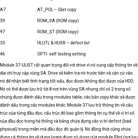
A7
AT_POL – Glist copy
39
ROM_SA (ROM copy)
97
ROM_ST (ROM copy)
33
HLUTL & HUSR – defect list
46
OPTI- self testing setting
Module 37-ULIST rất quan trọng đối với drive vì nó cung cấp thông tin về
địa chỉ truy cập vùng SA. Drive sẽ kiểm tra nó trước tiên và căn cứ vào
nó để nhận biết tình trạng tốt-xấu, đọc được-không đọc được của HDD.
Nó có thể được lưu trữ tới 8 nơi trên vùng SA nhưng chỉ có 2 trong số
chúng được đánh dấu trong modules table, các bản copy khác sẽ được
đánh dấu trong các modules khác. Module 37 lưu trữ thông tin về cấu
trúc của từng đầu đọc, cấu trúc đó bao gồm thông tin cụ thể về vị trí số
của đầu đọc trong hệ thống và bảng chứa đựng các vị trí defect (bad
physical) trong miền mà đầu đọc đó quản lý. Nó đồng thời cũng chứa
đựng cả thông tin về dung lượng được sử dụng của module Plist (nơi lưu