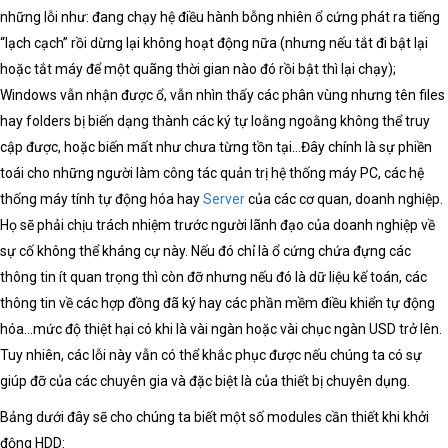
những lỗi như: đang chạy hệ điều hành bỗng nhiên ổ cứng phát ra tiếng
“lạch cạch” rồi dừng lại không hoạt động nữa (nhưng nếu tắt đi bật lại
hoặc tắt máy để một quãng thời gian nào đó rồi bật thì lại chạy);
Windows vẫn nhận được ổ, vẫn nhìn thấy các phân vùng nhưng tên files
hay folders bị biến dạng thành các ký tự loằng ngoằng không thể truy
cập được, hoặc biến mất như chưa từng tồn tại…Đây chính là sự phiền
toái cho những người làm công tác quản trị hệ thống máy PC, các hệ
thống máy tính tự động hóa hay
Server
của các cơ quan, doanh nghiệp.
Họ sẽ phải chịu trách nhiệm trước người lãnh đạo của doanh nghiệp về
sự cố không thể kháng cự này. Nếu đó chỉ là ổ cứng chứa đựng các
thông tin ít quan trọng thì còn đỡ nhưng nếu đó là dữ liệu kế toán, các
thông tin về các hợp đồng đã ký hay các phần mềm điều khiển tự động
hóa…mức độ thiệt hại có khi là vài ngàn hoặc vài chục ngàn USD trở lên.
Tuy nhiên, các lỗi này vẫn có thể khắc phục được nếu chúng ta có sự
giúp đỡ của các chuyên gia và đặc biệt là của thiết bị chuyên dụng.
Bảng dưới đây sẽ cho chúng ta biết một số modules cần thiết khi khởi
động HDD: