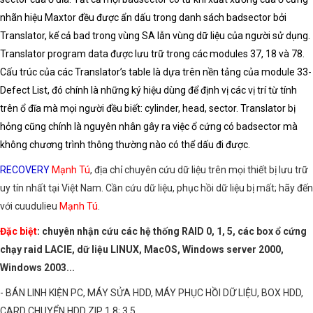
nhãn hiệu Maxtor đều được ẩn dấu trong danh sách badsector bởi
Translator, kể cả bad trong vùng SA lẫn vùng dữ liệu của người sử dụng.
Translator program data được lưu trữ trong các modules 37, 18 và 78.
Cấu trúc của các Translator’s table là dựa trên nền tảng của module 33-
Defect List, đó chính là những ký hiệu dùng để định vị các vị trí từ tính
trên ổ đĩa mà mọi người đều biết: cylinder, head, sector. Translator bị
hỏng cũng chính là nguyên nhân gây ra việc ổ cứng có badsector mà
không chương trình thông thường nào có thể dấu đi được.
RECOVERY
Mạnh Tú
, địa chỉ chuyên cứu dữ liệu trên mọi thiết bị lưu trữ
uy tín nhất tại Việt Nam. Cần cứu dữ liệu, phục hồi dữ liệu bị mất; hãy đến
với cuudulieu
Mạnh Tú
.
Đặc biệt
: chuyên nhận cứu các hệ thống RAID 0, 1, 5, các box ổ cứng
chạy raid LACIE, dữ liệu LINUX, MacOS, Windows server 2000,
Windows 2003...
- BÁN LINH KIỆN PC, MÁY SỬA HDD, MÁY PHỤC HỒI DỮ LIỆU, BOX HDD,
CARD CHUYỂN HDD ZIP 1.8; 3.5...