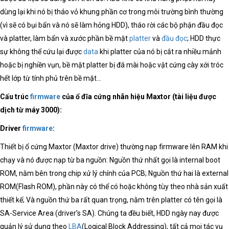
dùng lại khi nó bị tháo vỏ khung phần cơ trong môi trường bình thường
(vì sẽ có bụi bẩn và nó sẽ làm hỏng HDD), tháo rời các bộ phận đầu đọc
và platter, làm bẩn và xước phần bề mặt
platter
và
đầu đọc
; HDD thực
sự không thể cứu lại được
data
khi platter của nó bị cắt ra nhiều mảnh
hoặc bị nghiền vụn, bề mặt platter bị đá mài hoặc vật cứng cày xới tróc
hết lớp từ tính phủ trên bề mặt…
Cấu trúc
firmware
của ổ đĩa cứng nhãn hiệu Maxtor (tài liệu được
dịch từ máy 3000):
Driver
firmware
:
Thiết bị ổ cứng Maxtor (Maxtor drive) thường nạp firmware lên RAM khi
chạy và nó được nạp từ ba nguồn: Nguồn thứ nhất gọi là internal boot
ROM, nằm bên trong chip xử lý chính của PCB; Nguồn thứ hai là external
ROM(Flash ROM), phần này có thể có hoặc không tùy theo nhà sản xuất
thiết kế; Và nguồn thứ ba rất quan trọng, nằm trên platter có tên gọi là
SA-Service Area (driver’s SA). Chúng ta đều biết, HDD ngày nay được
quản lý sử dụng theo
LBA
(Logical Block Addressing), tất cả mọi tác vụ