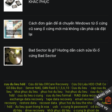
KHẮC PHỤC
Cách đơn giản để di chuyển Windows từ ổ cứng
cũ sang ổ cứng mới mà không cần phải cài đặt
lại
Bad Sector là gì? Hướng dẫn cách sửa lỗi ổ
cứng Bad Sector
/
/
/
cuu du lieu hdd
Cứu dữ liệu DRCare Recovery
Cứu Dữ Liệu HDD Chết Cơ
/
/
/
Gõ Đầu Đọc
Server NAS, SAN Raid 0,1,5,6,10
Cuu du lieu
cap cuu du
/
/
/
/
lieu
khoi phuc du lieu
phuc hoi du lieu
hoi phuc du lieu
cuu du lieu
/
/
/
/
hdd
cuu du lieu o cung
cuu du lieu format
RAID data recovery
/
/
/
exchange data recovery
tape data recovery
email recovery
file
/
/
/
/
recovery
restore data
recover data
phuc hoi du lieu the nho
lost data
/
/
/
/
/
/
hdd
du lieu quan trong bi xoa
usb
o cung bi password
cd dvd
cứu
/
/
/
dữ liệu
drive recovery
khôi phục dữ liệu
o cung bi ghost de