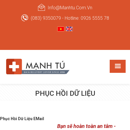
Info@manhtu.com.vn
(083) 9350079 - Hotline: 0926 5555 78
PHỤC HỒI DỮ LIỆU
Phục Hồi Dữ Liệu EMail
Bạn sẽ hoàn toàn an tâm -