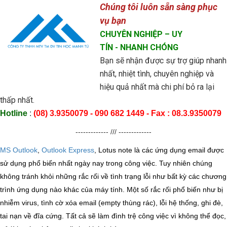
Chúng tôi luôn sẵn sàng phục
vụ bạn
CHUYÊN NGHIỆP
– UY
TÍN
- NHANH CHÓNG
Bạn sẽ nhận được sự trợ giúp nhanh
nhất, nhiệt tình, chuyên nghiệp và
hiệu quả nhất mà chi phí bỏ ra lại
thấp nhất.
Hotline
:
(08) 3
.9350079
- 090 682 1449 - Fax : 08.3.
9350079
------------- /// -------------
MS Outlook
,
Outlook Express
, Lotus note là các ứng dụng email được
sử dụng phổ biến nhất ngày nay trong công việc. Tuy nhiên chúng
không tránh khỏi những rắc rối về tình trạng lỗi như bất kỳ các chương
trình ứng dụng nào khác của máy tính. Một số rắc rối phổ biến như bị
nhiễm virus, tình cờ xóa email (empty thùng rác), lỗi hệ thống, ghi đè,
tai nạn về đĩa cứng. Tất cả sẽ làm đình trệ công việc vì không thể đọc,