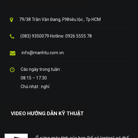
79/38 Trần Văn Đang, P.Nhiêu lộc , Tp HCM
(083) 9350079 Hotline: 0926 5555 78
info@manhtu.com.vn
Các ngày trong tuần :
08:15 – 17:30
Chủ nhật : nghỉ
VIDEO HƯỚNG DẪN KỸ THUẬT
Ổ cứng máy tính của bạn (kể cả laptop) có thể