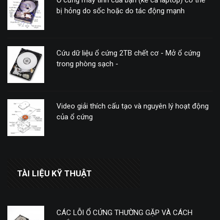
bị hỏng do sốc hoặc do tác động mạnh
Cứu dữ liệu ổ cứng 2TB chết cơ - Mở ổ cứng
trong phòng sạch -
Video giải thích cấu tạo và nguyên lý hoạt động
của ổ cứng
TÀI LIỆU KỸ THUẬT
CÁC LỖI Ổ CỨNG THƯỜNG GẶP VÀ CÁCH