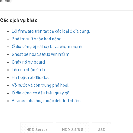
nghiệp.
Các dịch vụ khác
Lỗi fimware trên tất cả các loại ổ đĩa cứng.
Bad track 0 hoặc bad nặng.
Ổ đĩa cứng bị rơi hay bị va chạm mạnh.
Ghost đè hoặc setup win nhầm.
Cháy nổ hư board.
Lỗi usb nhận 0mb.
Hư hoặc rớt đầu đọc.
Vô nước và côn trùng phá hoại.
Ổ đĩa cứng có dấu hiệu quay gõ
Bị virust phá hoại hoặc deleted nhầm.
HDD Server
HDD 2.5/3.5
SSD