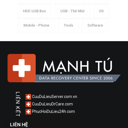
HDD USB Box
USB - Thẻ Nhớ
OS
Mobile - Phone
Tools
Software
LIÊN KẾT
CuuDuLieuServer.com.vn
CuuDuLieuDrCare.com
PhucHoiDuLieu24h.com
LIÊN HỆ