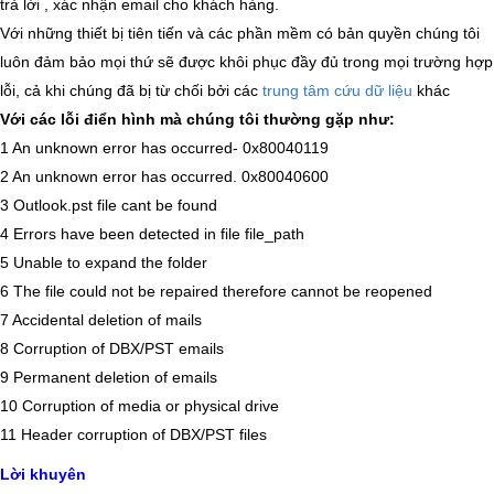
trả lời , xác nhận email cho khách hàng.
Với những thiết bị tiên tiến và các phần mềm có bản quyền chúng tôi
luôn đảm bảo mọi thứ sẽ được khôi phục đầy đủ trong mọi trường hợp
lỗi, cả khi chúng đã bị từ chối bởi các
trung tâm cứu dữ liệu
khác
Với các lỗi điển hình mà chúng tôi thường gặp như:
1 An unknown error has occurred- 0x80040119
2 An unknown error has occurred. 0x80040600
3 Outlook.pst file cant be found
4 Errors have been detected in file file_path
5 Unable to expand the folder
6 The file could not be repaired therefore cannot be reopened
7 Accidental deletion of mails
8 Corruption of DBX/PST emails
9 Permanent deletion of emails
10 Corruption of media or physical drive
11 Header corruption of DBX/PST files
Lời khuyên