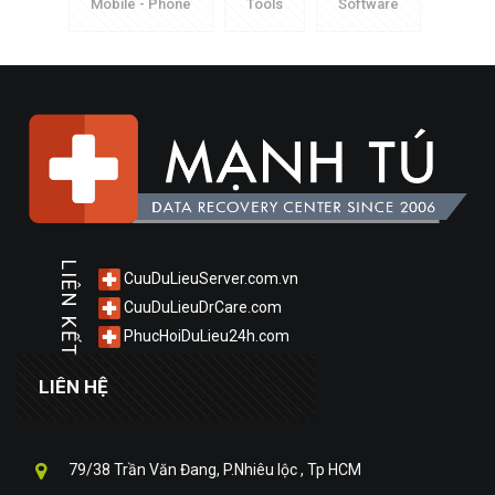
Mobile - Phone
Tools
Software
LIÊN KẾT
CuuDuLieuServer.com.vn
CuuDuLieuDrCare.com
PhucHoiDuLieu24h.com
LIÊN HỆ
79/38 Trần Văn Đang, P.Nhiêu lộc , Tp HCM