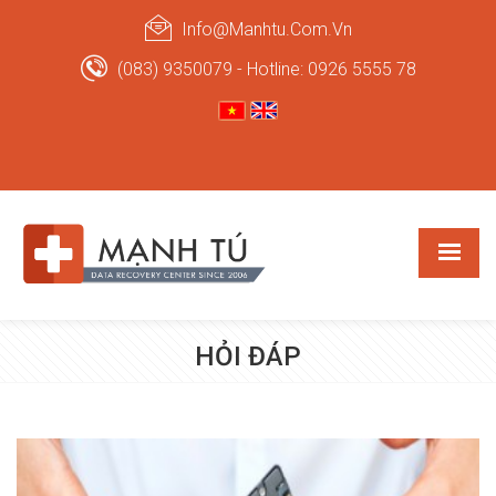
Info@manhtu.com.vn
(083) 9350079 - Hotline: 0926 5555 78
HỎI ĐÁP