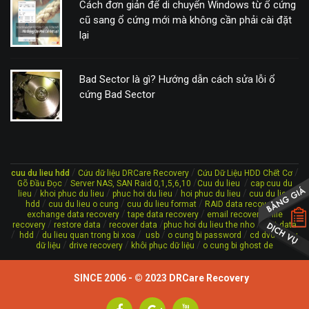
Cách đơn giản để di chuyển Windows từ ổ cứng
cũ sang ổ cứng mới mà không cần phải cài đặt
lại
Bad Sector là gì? Hướng dẫn cách sửa lỗi ổ
cứng Bad Sector
/
/
/
cuu du lieu hdd
Cứu dữ liệu DRCare Recovery
Cứu Dữ Liệu HDD Chết Cơ
/
/
/
Gõ Đầu Đọc
Server NAS, SAN Raid 0,1,5,6,10
Cuu du lieu
cap cuu du
/
/
/
/
lieu
khoi phuc du lieu
phuc hoi du lieu
hoi phuc du lieu
cuu du lieu
/
/
/
/
hdd
cuu du lieu o cung
cuu du lieu format
RAID data recovery
/
/
/
exchange data recovery
tape data recovery
email recovery
file
/
/
/
/
recovery
restore data
recover data
phuc hoi du lieu the nho
lost data
/
/
/
/
/
/
hdd
du lieu quan trong bi xoa
usb
o cung bi password
cd dvd
cứu
/
/
/
dữ liệu
drive recovery
khôi phục dữ liệu
o cung bi ghost de
SINCE 2006 - © 2023
DRCare Recovery