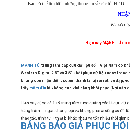
Bạn có thể tìm hiểu những thông tin về các lỗi HDD t
NHẬN
Bài viết nà
Hiện nay MẠNH TÚ có cun
MẠNH TÚ
trung tâm cấp cứu dữ liệu số 1 Việt Nam có kh
Western Digital 2.5” và 3.5” khôi phục dữ liệu ngay trong
không còn nhận diện, có âm thanh lạ, bị rơi rớt, va đập, 
trầy
mâm đĩa
là không còn khả năng khôi phục (Nơi nào q
Hiện nay cũng có 1 số trung tâm tung quảng cáo là cứu dữ gấp
hàng trăm ... ngàn chủng loại và không phải ai cũng có đủ tấ
thao tác, trình tự + thiết bị khác nhau và tốn nhiều thời gian 
BẢNG BÁO GIÁ PHỤC HỒI