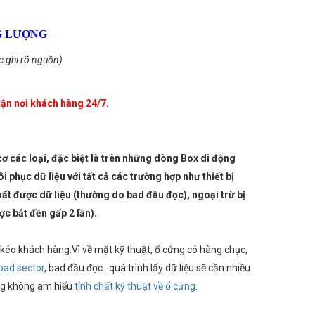
G LƯỢNG
c ghi rõ nguồn)
tận nơi khách hàng 24/7.
 cơ các loại, đặc biệt là trên những dòng Box di động
phục dữ liệu với tất cả các trường hợp như thiết bị
uất được dữ liệu (thường do bad đầu đọc), ngoại trừ bị
c bắt đền gấp 2 lần).
́o khách hàng.Vì về mặt kỹ thuật, ổ cứng có hàng chục,
bad sector
, bad đầu đọc.. quá trình lấy dữ liệu sẽ cần nhiều
̀ng không am hiểu
tính chất kỹ thuật về ổ cứng
.