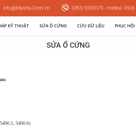
Info@manhtu.com.vn
(083) 9350079 - Hotline: 0926
PHÁP KỸ THUẬT
SỬA Ổ CỨNG
CỨU DỮ LIỆU
PHỤC HỒI
SỬA Ổ CỨNG
sau:
5400.5, 5400.6)