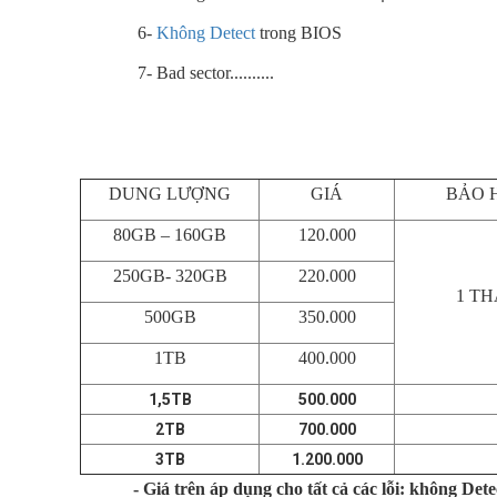
6-
Không Detect
trong BIOS
7- Bad sector..........
DUNG LƯỢNG
GIÁ
BẢO 
80GB – 160GB
120.000
250GB- 320GB
220.000
1 T
500GB
350.000
1TB
400.000
1,5TB
500.000
2TB
700.000
3TB
1.200.000
- Giá trên áp dụng cho tất cả các lỗi: không D