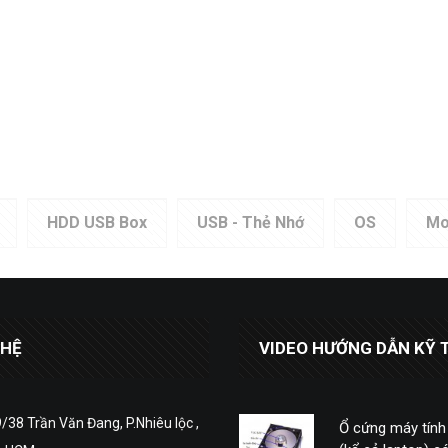
HDD USB Box
USB - Thẻ Nhớ
OS
Mo
 HỆ
VIDEO HƯỚNG DẪN KỸ 
/38 Trần Văn Đang, P.Nhiêu lộc ,
Ổ cứng máy tính