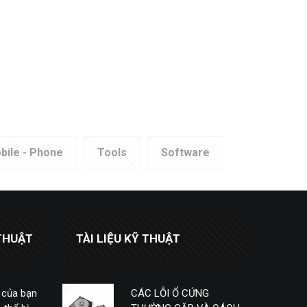
bile - Phone
Tools
Software
THUẬT
TÀI LIỆU KỸ THUẬT
 của bạn
CÁC LỖI Ổ CỨNG