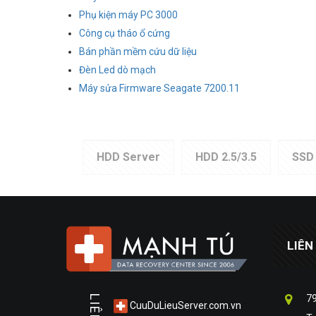
Phụ kiện máy PC 3000
Công cụ tháo ổ cứng
Bán phần mềm cứu dữ liệu
Đèn Led dò mạch
Máy sửa Firmware Seagate 7200.11
HDD Server
HDD 2.5/3.5
SSD
LIÊN
79
CuuDuLieuServer.com.vn