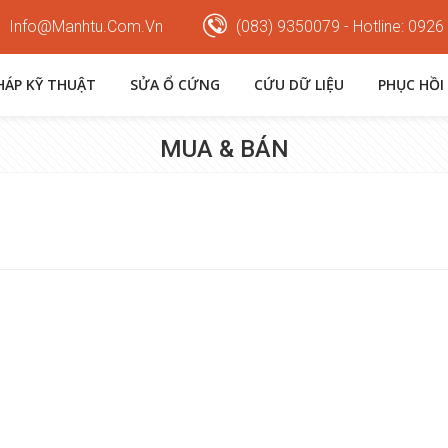
Info@manhtu.com.vn
(083) 9350079 - Hotline: 0926
PHÁP KỸ THUẬT
SỬA Ổ CỨNG
CỨU DỮ LIỆU
PHỤC HỒI
MUA & BÁN