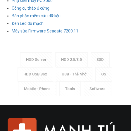
Phụ kiện máy PC 3000
Công cụ tháo ổ cứng
Bán phần mềm cứu dữ liệu
Đèn Led dò mạch
Máy sửa Firmware Seagate 7200.11
HDD Server
HDD 2.5/3.5
SSD
HDD USB Box
USB - Thẻ Nhớ
OS
Mobile - Phone
Tools
Software