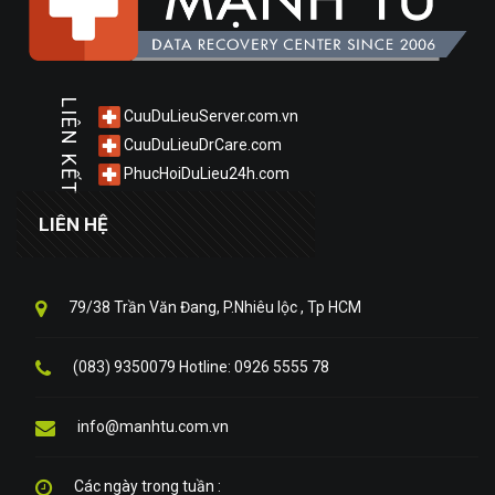
LIÊN KẾT
CuuDuLieuServer.com.vn
CuuDuLieuDrCare.com
PhucHoiDuLieu24h.com
LIÊN HỆ
79/38 Trần Văn Đang, P.Nhiêu lộc , Tp HCM
(083) 9350079 Hotline: 0926 5555 78
info@manhtu.com.vn
Các ngày trong tuần :