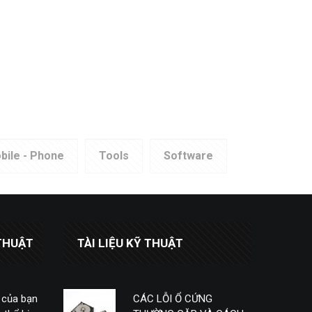
bile - Phone
Tools
Software
THUẬT
TÀI LIỆU KỸ THUẬT
 của bạn
CÁC LỖI Ổ CỨNG