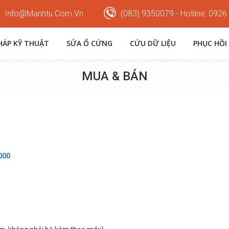
Info@manhtu.com.vn
(083) 9350079 - Hotline: 0926
PHÁP KỸ THUẬT
SỬA Ổ CỨNG
CỨU DỮ LIỆU
PHỤC HỒI
MUA & BÁN
000