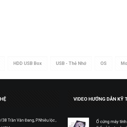
HDD USB Box
USB - Thẻ Nhớ
OS
Mo
 HỆ
VIDEO HƯỚNG DẪN KỸ 
/38 Trần Văn Đang, P.Nhiêu lộc ,
Ổ cứng máy tính