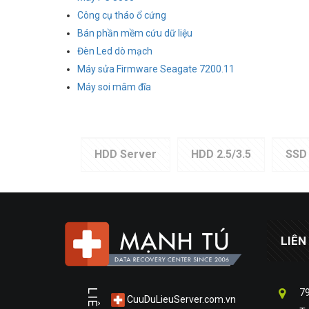
Công cụ tháo ổ cứng
Bán phần mềm cứu dữ liệu
Đèn Led dò mạch
Máy sửa Firmware Seagate 7200.11
Máy soi mâm đĩa
HDD Server
HDD 2.5/3.5
SSD
LIÊN
79
CuuDuLieuServer.com.vn