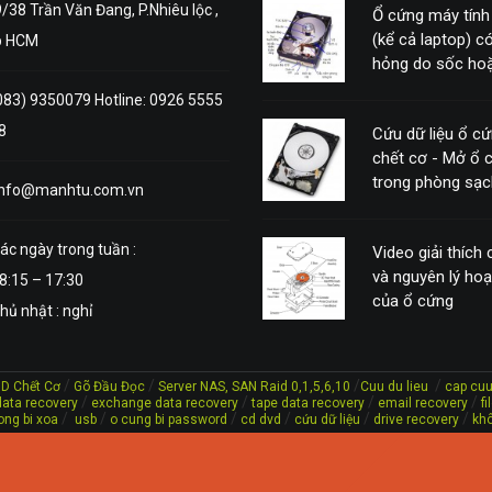
/38 Trần Văn Đang, P.Nhiêu lộc ,
Ổ cứng máy tính
(kể cả laptop) có
p HCM
hỏng do sốc hoặ
động mạnh
083) 9350079 Hotline: 0926 5555
8
Cứu dữ liệu ổ c
chết cơ - Mở ổ 
trong phòng sạc
info@manhtu.com.vn
ác ngày trong tuần :
Video giải thích
và nguyên lý ho
8:15 – 17:30
của ổ cứng
hủ nhật : nghỉ
/
/
/
/
DD Chết Cơ
Gõ Đầu Đọc
Server NAS, SAN Raid 0,1,5,6,10
Cuu du lieu
cap cuu
/
/
/
/
ata recovery
exchange data recovery
tape data recovery
email recovery
f
/
/
/
/
/
/
ong bi xoa
usb
o cung bi password
cd dvd
cứu dữ liệu
drive recovery
khô