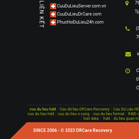
79
LIÊN KẾT
CuuDuLieuServer.com.vn
T
CuuDuLieuDrCare.com
PhucHoiDuLieu24h.com
(
7
C
0
C
/
/
cuu du lieu hdd
Cứu dữ liệu DRCare Recovery
Cứu Dữ Liệu H
/
/
/
cuu du lieu hdd
cuu du lieu o cung
cuu du lieu format
RAID d
/
/
/
lost data
hdd
du lieu quan tr
SINCE 2006 - © 2023
DRCare Recovery