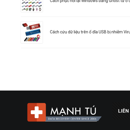
Cách phục hồi lại Windows bằng Ghost từ ổ 
Cách cứu dữ liệu trên ổ dĩa USB bị nhiễm Vir
LIÊN