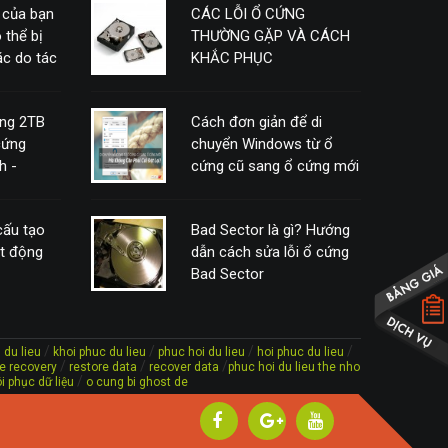
 của bạn
CÁC LỖI Ổ CỨNG
 thể bị
THƯỜNG GẶP VÀ CÁCH
c do tác
KHẮC PHỤC
ứng 2TB
Cách đơn giản để di
cứng
chuyển Windows từ ổ
h -
cứng cũ sang ổ cứng mới
mà không cần phải cài
đặt lại
 cấu tạo
Bad Sector là gì? Hướng
ạt động
dẫn cách sửa lỗi ổ cứng
Bad Sector
/
/
/
/
 du lieu
khoi phuc du lieu
phuc hoi du lieu
hoi phuc du lieu
/
/
/
ile recovery
restore data
recover data
phuc hoi du lieu the nho
/
i phục dữ liệu
o cung bi ghost de