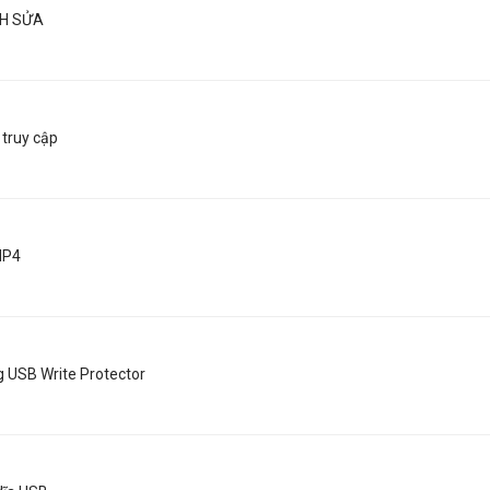
CH SỬA
 truy cập
MP4
g USB Write Protector