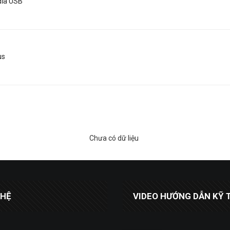
dĩa USB
us
Chưa có dữ liệu
 HỆ
VIDEO HƯỚNG DẪN KỸ 