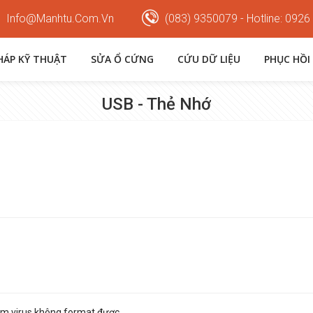
Info@manhtu.com.vn
(083) 9350079 - Hotline: 0926
PHÁP KỸ THUẬT
SỬA Ổ CỨNG
CỨU DỮ LIỆU
PHỤC HỒI
USB - Thẻ Nhớ
ễm virus không format được