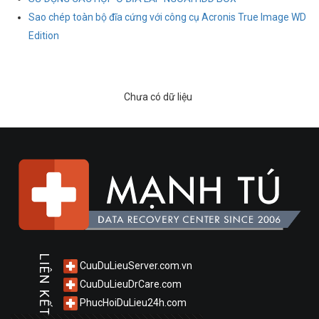
Sao chép toàn bộ đĩa cứng với công cụ Acronis True Image WD
Edition
Chưa có dữ liệu
LIÊN KẾT
CuuDuLieuServer.com.vn
CuuDuLieuDrCare.com
PhucHoiDuLieu24h.com