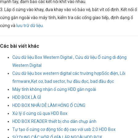
mạnh tay, đảm bảo các kết nối khít vào nhau.
3. Lắp ổ cứng vào khay, đưa khay vào vỏ bảo vệ, bắt vít cố định. Kết nối ổ
cứng gắn ngoài vào máy tính, kiểm tra các cổng giao tiếp, định dạng ổ
cứng và
l
ưu trữ dữ liệu
.
Các bài viết khác
Cứu dữ liệu Box Western Digital , Cứu dữ liệu Ổ cứng di động
Western Digital
Cứu dữ liệu box western digital các trường hợpSốc điện, Lỗi
firmware,Kẹt cơ, bad sector, hư đầu đọc, bad đầu đọc
Máy tính không nhận ổ cứng HDD gắn ngoài
HDD BOX LÀ GÌ
HDD BOX NHÁI DỄ LÀM HỎNG Ổ CỨNG
Xử lý ổ cứng cũ qua HDD Box
HDD BOX READER thiết bị cho dân chụp ảnh
Tự tạo ổ cứng cơ động tốc độ cao với usb 2.0 HDD Box
SỬ DỤNG CÁC HỘP Ổ ĐĨA LẮP NGOÀI HDD BOX