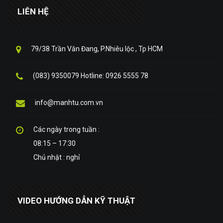
LIÊN HỆ
79/38 Trần Văn Đang, P.Nhiêu lộc , Tp HCM
(083) 9350079 Hotline: 0926 5555 78
info@manhtu.com.vn
Các ngày trong tuần :
08:15 – 17:30
Chủ nhật : nghỉ
VIDEO HƯỚNG DẪN KỸ THUẬT