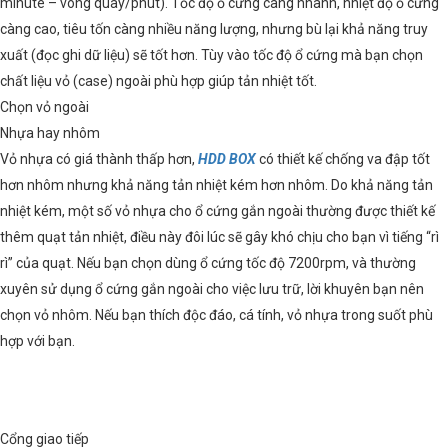
minute – vòng quay/phút). Tốc độ ổ cứng càng nhanh, nhiệt độ ổ cứng
càng cao, tiêu tốn càng nhiều năng lượng, nhưng bù lại khả năng truy
xuất (đọc ghi dữ liệu) sẽ tốt hơn. Tùy vào tốc độ ổ cứng mà bạn chọn
chất liệu vỏ (case) ngoài phù hợp giúp tản nhiệt tốt.
Chọn vỏ ngoài
Nhựa hay nhôm
Vỏ nhựa có giá thành thấp hơn,
HDD BOX
có thiết kế chống va đập tốt
hơn nhôm nhưng khả năng tản nhiệt kém hơn nhôm. Do khả năng tản
nhiệt kém, một số vỏ nhựa cho ổ cứng gắn ngoài thường được thiết kế
thêm quạt tản nhiệt, điều này đôi lúc sẽ gây khó chịu cho bạn vì tiếng “rì
rì” của quạt. Nếu bạn chọn dùng ổ cứng tốc độ 7200rpm, và thường
xuyên sử dụng ổ cứng gắn ngoài cho việc lưu trữ, lời khuyên bạn nên
chọn vỏ nhôm. Nếu bạn thích độc đáo, cá tính, vỏ nhựa trong suốt phù
hợp với bạn.
Cổng giao tiếp