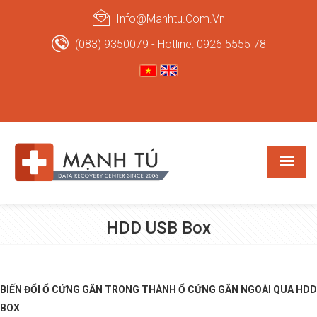
Info@manhtu.com.vn
(083) 9350079 - Hotline: 0926 5555 78
HDD USB Box
BIẾN ĐỔI Ổ CỨNG GẮN TRONG THÀNH Ổ CỨNG GẮN NGOÀI QUA HDD
BOX