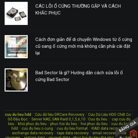
CÁC LỖI Ổ CỨNG THƯỜNG GẶP VÀ CÁCH
KHẮC PHỤC
Cách đơn giản để di chuyển Windows từ ổ cứng
cũ sang ổ cứng mới mà không cần phải cài đặt
lại
Bad Sector là gì? Hướng dẫn cách sửa lỗi ổ
cứng Bad Sector
/
/
/
cuu du lieu hdd
Cứu dữ liệu DRCare Recovery
Cứu Dữ Liệu HDD Chết Cơ
/
/
/
Gõ Đầu Đọc
Server NAS, SAN Raid 0,1,5,6,10
Cuu du lieu
cap cuu du
/
/
/
/
lieu
khoi phuc du lieu
phuc hoi du lieu
hoi phuc du lieu
cuu du lieu
/
/
/
/
hdd
cuu du lieu o cung
cuu du lieu format
RAID data recovery
/
/
/
exchange data recovery
tape data recovery
email recovery
file
/
/
/
/
recovery
restore data
recover data
phuc hoi du lieu the nho
lost data