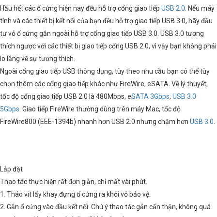
Hầu hết các ổ cứng hiện nay đều hỗ trợ cổng giao tiếp
USB 2.0.
Nếu máy
tính và các thiết bị kết nối của bạn đều hỗ trợ giao tiếp USB 3.0, hãy đầu
tư vỏ ổ cứng gắn ngoài hỗ trợ cổng giao tiếp USB 3.0. USB 3.0 tương
thích ngược với các thiết bị giao tiếp cổng USB 2.0, vì vậy bạn không phải
lo lắng về sự tương thích.
Ngoài cổng giao tiếp USB thông dụng, tùy theo nhu cầu bạn có thể tùy
chọn thêm các cổng giao tiếp khác như FireWire, eSATA. Về lý thuyết,
tốc độ cổng giao tiếp USB 2.0 là 480Mbps, e
SATA 3Gbps
,
USB 3.0
5Gbps
. Giao tiếp FireWire thường dùng trên máy Mac, tốc độ
FireWire800 (EEE-1394b) nhanh hơn USB 2.0 nhưng chậm hơn
USB 3.0
.
Lắp đặt
Thao tác thực hiện rất đơn giản, chỉ mất vài phút.
1. Tháo vít lấy khay đựng ổ cứng ra khỏi vỏ bảo vệ.
2. Gắn ổ cứng vào đầu kết nối. Chú ý thao tác gắn cẩn thận, không quá