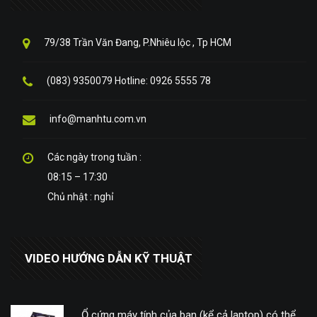
79/38 Trần Văn Đang, P.Nhiêu lộc , Tp HCM
(083) 9350079 Hotline: 0926 5555 78
info@manhtu.com.vn
Các ngày trong tuần :
08:15 – 17:30
Chủ nhật : nghỉ
VIDEO HƯỚNG DẪN KỸ THUẬT
Ổ cứng máy tính của bạn (kể cả laptop) có thể