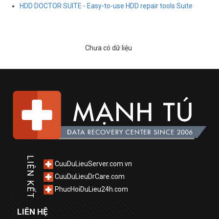
HDD DOCTOR SUITE - Easy-to-use HDD repair tools Suite
Chưa có dữ liệu
LIÊN KẾT
CuuDuLieuServer.com.vn
CuuDuLieuDrCare.com
PhucHoiDuLieu24h.com
LIÊN HỆ