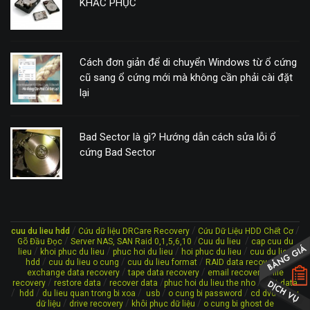
KHẮC PHỤC
Cách đơn giản để di chuyển Windows từ ổ cứng
cũ sang ổ cứng mới mà không cần phải cài đặt
lại
Bad Sector là gì? Hướng dẫn cách sửa lỗi ổ
cứng Bad Sector
/
/
/
cuu du lieu hdd
Cứu dữ liệu DRCare Recovery
Cứu Dữ Liệu HDD Chết Cơ
/
/
/
Gõ Đầu Đọc
Server NAS, SAN Raid 0,1,5,6,10
Cuu du lieu
cap cuu du
/
/
/
/
lieu
khoi phuc du lieu
phuc hoi du lieu
hoi phuc du lieu
cuu du lieu
/
/
/
/
hdd
cuu du lieu o cung
cuu du lieu format
RAID data recovery
/
/
/
exchange data recovery
tape data recovery
email recovery
file
/
/
/
/
recovery
restore data
recover data
phuc hoi du lieu the nho
lost data
/
/
/
/
/
/
hdd
du lieu quan trong bi xoa
usb
o cung bi password
cd dvd
cứu
/
/
/
dữ liệu
drive recovery
khôi phục dữ liệu
o cung bi ghost de