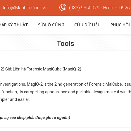
Info@manhtu.com.vn
(083) 9350079 - Hotline: 0926
PHÁP KỸ THUẬT
SỬA Ổ CỨNG
CỨU DỮ LIỆU
PHỤC HỒI
Tools
) Giá: Liên hệ Forensic MagiCube (MagiQ-2)
 investigations. MagiQ-2 is the 2 nd generation of Forensic MaiCube. It su
ul function, its compelling appearance and portable design make it win t
mpler and easier.
ọi sự sao chép phải được ghi rõ nguồn)