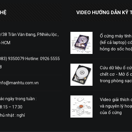
 HỆ
VIDEO HƯỚNG DẪN KỸ 
/38 Trần Văn Đang, P.Nhiêu lộc ,
Ổ cứng máy tính
(kể cả laptop) có
p HCM
hỏng do sốc hoặ
động mạnh
083) 9350079 Hotline: 0926 5555
8
Cứu dữ liệu ổ c
chết cơ - Mở ổ 
trong phòng sạc
info@manhtu.com.vn
ác ngày trong tuần :
Video giải thích
và nguyên lý ho
8:15 – 17:30
của ổ cứng
hủ nhật : nghỉ