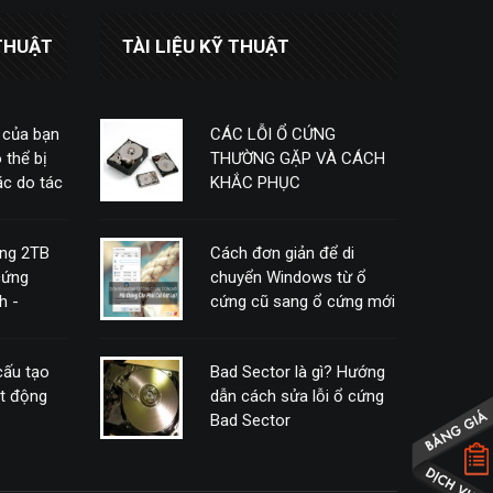
THUẬT
TÀI LIỆU KỸ THUẬT
 của bạn
CÁC LỖI Ổ CỨNG
 thể bị
THƯỜNG GẶP VÀ CÁCH
c do tác
KHẮC PHỤC
ứng 2TB
Cách đơn giản để di
cứng
chuyển Windows từ ổ
h -
cứng cũ sang ổ cứng mới
mà không cần phải cài
đặt lại
 cấu tạo
Bad Sector là gì? Hướng
ạt động
dẫn cách sửa lỗi ổ cứng
Bad Sector