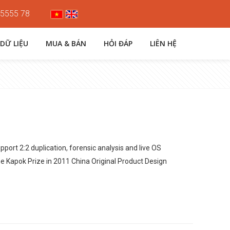
 5555 78
 DỮ LIỆU
MUA & BÁN
HỎI ĐÁP
LIÊN HỆ
pport 2:2 duplication, forensic analysis and live OS
he Kapok Prize in 2011 China Original Product Design