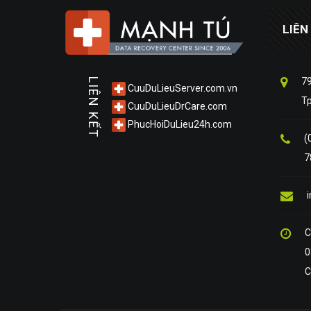
LIÊN
79
LIÊN KẾT
CuuDuLieuServer.com.vn
T
CuuDuLieuDrCare.com
PhucHoiDuLieu24h.com
(
7
C
0
C