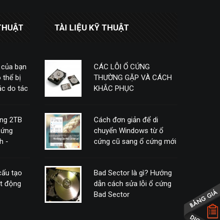
THUẬT
TÀI LIỆU KỸ THUẬT
 của bạn
CÁC LỖI Ổ CỨNG
 thể bị
THƯỜNG GẶP VÀ CÁCH
c do tác
KHẮC PHỤC
ứng 2TB
Cách đơn giản để di
cứng
chuyển Windows từ ổ
h -
cứng cũ sang ổ cứng mới
mà không cần phải cài
đặt lại
 cấu tạo
Bad Sector là gì? Hướng
ạt động
dẫn cách sửa lỗi ổ cứng
Bad Sector