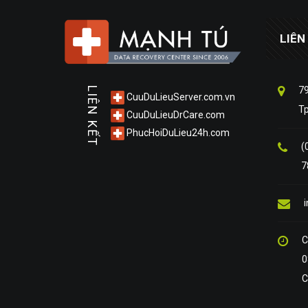
LIÊN
79
LIÊN KẾT
CuuDuLieuServer.com.vn
T
CuuDuLieuDrCare.com
PhucHoiDuLieu24h.com
(
7
C
0
C