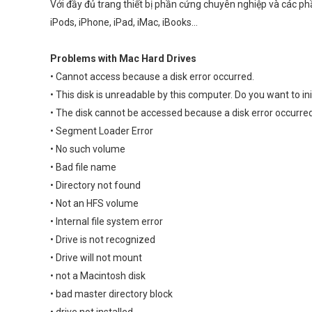
Với đầy đủ trang thiết bị phần cứng chuyên nghiệp và các 
iPods, iPhone, iPad, iMac, iBooks…
Problems with Mac Hard Drives
• Cannot access because a disk error occurred.
• This disk is unreadable by this computer. Do you want to ini
• The disk cannot be accessed because a disk error occurre
• Segment Loader Error
• No such volume
• Bad file name
• Directory not found
• Not an HFS volume
• Internal file system error
• Drive is not recognized
• Drive will not mount
• not a Macintosh disk
• bad master directory block