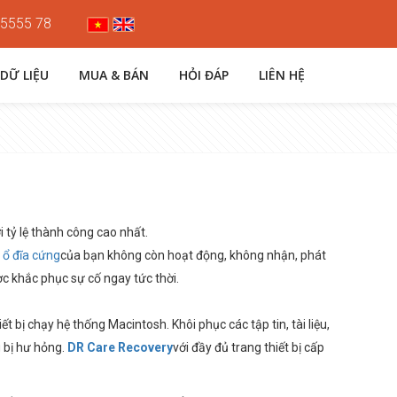
 5555 78
 DỮ LIỆU
MUA & BÁN
HỎI ĐÁP
LIÊN HỆ
tỷ lệ thành công cao nhất.
u
ổ đĩa cứng
của bạn không còn hoạt động, không nhận, phát
ợc khắc phục sự cố ngay tức thời.
ết bị chạy hệ thống Macintosh. Khôi phục các tập tin, tài liệu,
g bị hư hỏng.
DR Care Recovery
với đầy đủ trang thiết bị cấp