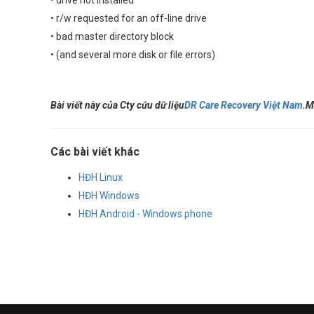
• drive not installed
• r/w requested for an off-line drive
• bad master directory block
• (and several more disk or file errors)
Bài viết này của Cty cứu dữ liệu
DR Care Recovery Việt Nam
.
M
Các bài viết khác
HĐH Linux
HĐH Windows
HĐH Android - Windows phone