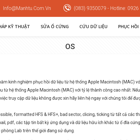
Info@manhtu.com.vn
(083) 9350079 - Hotline: 0926
PHÁP KỸ THUẬT
SỬA Ổ CỨNG
CỨU DỮ LIỆU
PHỤC HỒI
OS
ăm kinh nghiệm phục hồi dữ liệu từ hệ thống Apple Macintosh (MAC) với 
ệu từ hệ thống Apple Macintosh (MAC) với tỷ lệ thành công cao nhất. Nế
ệc truy cập dữ liệu không được xin hãy liên hệ ngay với chúng tôi để đư
sible, formatted HFS & HFS+, bad sector, clicing, ticking từ tất cả các thi
ail, pdf, các tập tin bất kỳ ứng dụng và dữ liệu hữu ích khác từ ổ đĩa cứn
c phòng Lab trên thế giới đang sử dụng.