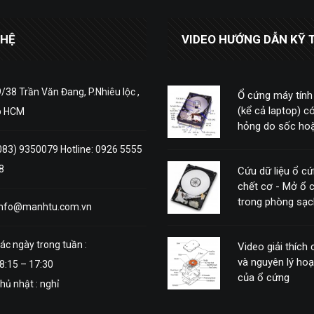
 HỆ
VIDEO HƯỚNG DẪN KỸ 
/38 Trần Văn Đang, P.Nhiêu lộc ,
Ổ cứng máy tính
(kể cả laptop) có
p HCM
hỏng do sốc hoặ
động mạnh
083) 9350079 Hotline: 0926 5555
8
Cứu dữ liệu ổ c
chết cơ - Mở ổ 
trong phòng sạc
info@manhtu.com.vn
ác ngày trong tuần :
Video giải thích
và nguyên lý ho
8:15 – 17:30
của ổ cứng
hủ nhật : nghỉ