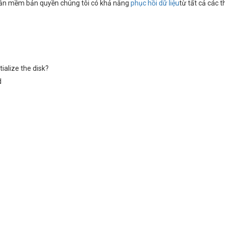
phần mềm bản quyền chúng tôi có khả năng
phục hồi dữ liệu
từ tất cả các t
tialize the disk?
d