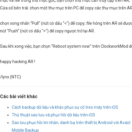
mục và file trong thư mục gốc, bạn chọn thư mục cần truy cập trên AR,
Cửa sổ bên trái: chọn một thư mục trên PC để copy các thư mục trên A
chọn xong nhấn “Pull” (nút có dấu “<”) để copy; file hỏng trên AR sẽ đ
nút “Push” (nút có dấu “>”) để copy ngược trở lại AR.
Sau khi xong việc, bạn chọn “Reboot system now” trên ClockworkMod để
happy hacking AR !
/lynx (NTC)
Các bài viết khác
Cách backup dữ liệu và khắc phục sự cố treo máy trên iOS
Thủ thuật sao lưu và phục hồi dữ liệu trên iOS
Sao lưu phục hồi tin nhắn, danh bạ trên thiết bị Android với Avast
Mobile Backup