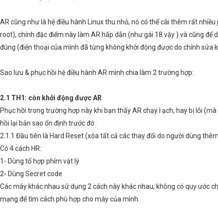
AR cũng như là hệ điều hành Linux thu nhỏ, nó có thể cài thêm rất nhiề
root), chính đặc điểm này làm AR hấp dẫn (như gái 18 vậy
) và cũng để 
đúng (điện thoại của mình đã từng không khởi động được do chỉnh sửa
Sao lưu & phục hồi hệ điều hành AR mình chia làm 2 trường hợp:
2.1 TH1: còn khởi động được AR
Phục hồi trong trường hợp này khi bạn thấy AR chạy ì ạch, hay bị lỗi (m
hồi lại bản sao ổn định trước đó:
2.1.1 Đầu tiên là Hard Reset (xóa tất cả các thay đổi do người dùng thêm
Có 4 cách HR:
1- Dùng tổ hợp phím vật lý
2- Dùng Secret code
Các máy khác nhau sử dụng 2 cách này khác nhau, không có quy ước chu
mạng để tìm cách phù hợp cho máy của mình.