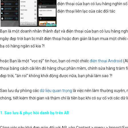
điện thoại của bạn có lưu hàng nghìn số
điện thoại liên lạc của các đối tác
Bạn là một doanh nhân thành đạt và điện thoại của bạn có lưu hàng nghìn
ngày đẹp trời bạn bị mất điện thoại hoặc đơn giản là bạn mua một chiếc đ
bạ có hàng ngàn số kia ?!
hoặc Bạn là một “vọc sỹ” tin học, bạn có một chiếc
điện thoại Android
(A
thoại bằng cách cài lên đó hàng chục phần mềm, chỉnh sửa hàng trăm fil
đẹp trời, “ăn roi” không khởi động được nữa, bạn phải làm sao ?!
Sao lưu dự phòng các
dữ liệu quan trọng
là việc nên làm thường xuyên, n
chóng, tiết kiệm thời gian và thậm chí là tiền bạc khi có sự cố với các dữ 
1. Sao lưu & phục hồi danh bạ trên AR
Công việc này khá đơn giản đối với AR, vào Contact > menu > Import/Expo