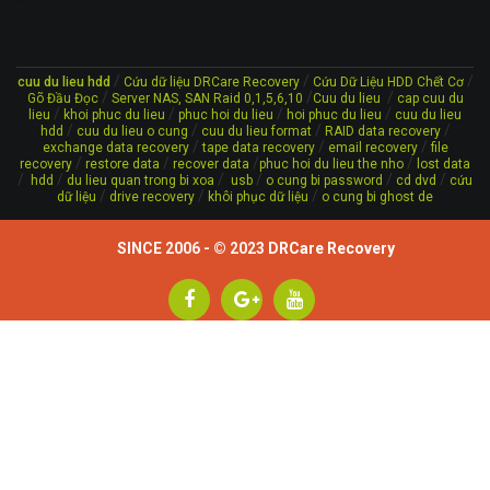
/
/
/
cuu du lieu hdd
Cứu dữ liệu DRCare Recovery
Cứu Dữ Liệu HDD Chết Cơ
/
/
/
Gõ Đầu Đọc
Server NAS, SAN Raid 0,1,5,6,10
Cuu du lieu
cap cuu du
/
/
/
/
lieu
khoi phuc du lieu
phuc hoi du lieu
hoi phuc du lieu
cuu du lieu
/
/
/
/
hdd
cuu du lieu o cung
cuu du lieu format
RAID data recovery
/
/
/
exchange data recovery
tape data recovery
email recovery
file
/
/
/
/
recovery
restore data
recover data
phuc hoi du lieu the nho
lost data
/
/
/
/
/
/
hdd
du lieu quan trong bi xoa
usb
o cung bi password
cd dvd
cứu
/
/
/
dữ liệu
drive recovery
khôi phục dữ liệu
o cung bi ghost de
SINCE 2006 - © 2023
DRCare Recovery