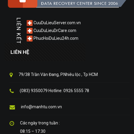
LIÊN KẾT
CuuDuLieuServer.com.vn
CuuDuLieuDrCare.com
PhucHoiDuLieu24h.com
LIÊN HỆ
79/38 Trần Văn Đang, P.Nhiêu lộc , Tp HCM
(083) 9350079 Hotline: 0926 5555 78
info@manhtu.com.vn
Các ngày trong tuần :
08:15 – 17:30