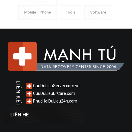
Mobile - Phone
Tools
Software
LIÊN KẾT
CuuDuLieuServer.com.vn
CuuDuLieuDrCare.com
PhucHoiDuLieu24h.com
LIÊN HỆ