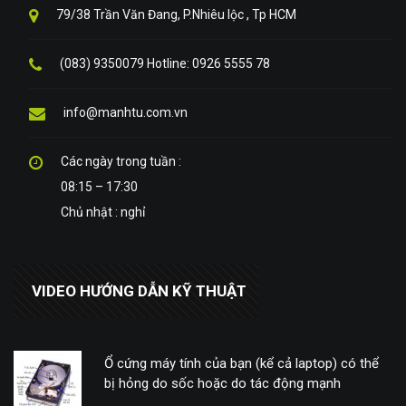
79/38 Trần Văn Đang, P.Nhiêu lộc , Tp HCM
(083) 9350079 Hotline: 0926 5555 78
info@manhtu.com.vn
Các ngày trong tuần :
08:15 – 17:30
Chủ nhật : nghỉ
VIDEO HƯỚNG DẪN KỸ THUẬT
Ổ cứng máy tính của bạn (kể cả laptop) có thể
bị hỏng do sốc hoặc do tác động mạnh