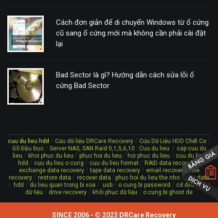
Cách đơn giản để di chuyển Windows từ ổ cứng
cũ sang ổ cứng mới mà không cần phải cài đặt
lại
Bad Sector là gì? Hướng dẫn cách sửa lỗi ổ
cứng Bad Sector
/
/
/
cuu du lieu hdd
Cứu dữ liệu DRCare Recovery
Cứu Dữ Liệu HDD Chết Cơ
/
/
/
Gõ Đầu Đọc
Server NAS, SAN Raid 0,1,5,6,10
Cuu du lieu
cap cuu du
/
/
/
/
lieu
khoi phuc du lieu
phuc hoi du lieu
hoi phuc du lieu
cuu du lieu
/
/
/
/
hdd
cuu du lieu o cung
cuu du lieu format
RAID data recovery
/
/
/
exchange data recovery
tape data recovery
email recovery
file
/
/
/
/
recovery
restore data
recover data
phuc hoi du lieu the nho
lost data
/
/
/
/
/
/
hdd
du lieu quan trong bi xoa
usb
o cung bi password
cd dvd
cứu
/
/
/
dữ liệu
drive recovery
khôi phục dữ liệu
o cung bi ghost de
SINCE 2006 - © 2023
DRCare Recovery