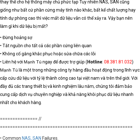
thay thế cho hệ thống máy chủ phức tạp Tuy nhiên NAS, SAN cũng
giống như bất cứ phần cứng máy tính nào khác, bất kể chất lượng hay
tính dự phòng cao thì việc mất dữ liệu vẫn có thể xảy ra. Vậy bạn nên
làm gì khi
dữ liệu bị mất
?
• Đừng hoảng sợ
• Tắt nguồn cho tất cả các phần cứng liên quan
• Không cố gắng khắc phục hoặc sửa chữa các lỗi
• Liên hệ với
Mạnh Tú
ngay để được trợ giúp (
Hotline
:
08.381.81.032
)
Mạnh Tú
là một trong những công ty hàng đầu hoạt động trong lĩnh vực
cấp cứu dữ liệu với tỷ lệ thành công cao tại việt nam và trên thế giới. Với
đầy đủ các trang thiết bị và kinh nghiệm lâu năm, chúng tôi đảm bảo
cung cấp dịch vụ chuyên nghiệp và khả năng
khôi phục dữ liệu
nhanh
nhất cho khách hàng.
=============== //
=====================================================
• Common
NAS, SAN
Failures.