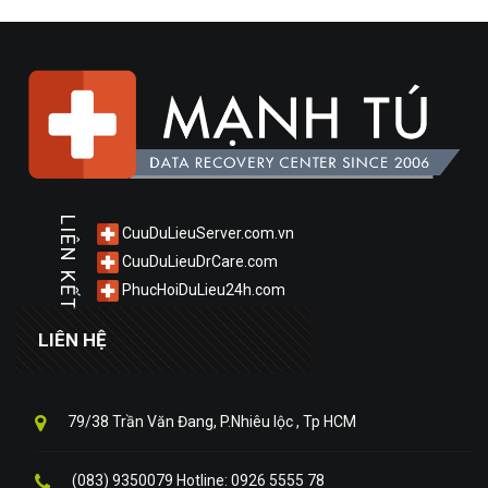
LIÊN KẾT
CuuDuLieuServer.com.vn
CuuDuLieuDrCare.com
PhucHoiDuLieu24h.com
LIÊN HỆ
79/38 Trần Văn Đang, P.Nhiêu lộc , Tp HCM
(083) 9350079 Hotline: 0926 5555 78