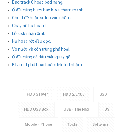
Bad track 0 hoặc bad nặng.
Ổ đĩa cứng bị rơi hay bị va chạm mạnh.
Ghost đè hoặc setup win nhầm.
Cháy nổ hư board.
Lỗi usb nhận 0mb.
Hư hoặc rớt đầu đọc.
Vô nước và côn trùng phá hoại.
Ổ đĩa cứng có dấu hiệu quay gõ
Bị virust phá hoại hoặc deleted nhầm.
HDD Server
HDD 2.5/3.5
SSD
HDD USB Box
USB - Thẻ Nhớ
OS
Mobile - Phone
Tools
Software