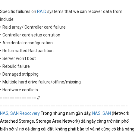
Specific failures on
RAID
systems that we can recover data from
include:
• Raid array/ Controller card failure
• Controller card setup corrution
• Accidental reconfiguration
• Reformatted Raid partition
• Server won’t boot
• Rebuild failure
• Damaged stripping
• Multiple hard drive failure/offline/missing
• Hardware conflicts
=============== //
=====================================================
NAS, SAN Reocovery
Trong những năm gần đây,
NAS, SAN
(Network
Attached Storage, Storage Area Network) đã ngày càng trở nên phổ
biến bởi vì nó dễ dàng cài đặt, không phải bào trì và nó cũng có khả năng