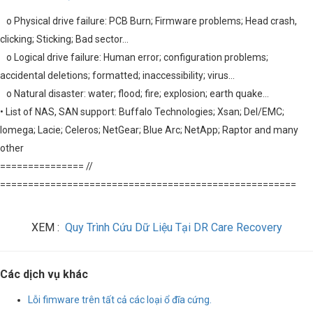
o Physical drive failure: PCB Burn; Firmware problems; Head crash,
clicking; Sticking; Bad sector…
o Logical drive failure: Human error; configuration problems;
accidental deletions; formatted; inaccessibility; virus…
o Natural disaster: water; flood; fire; explosion; earth quake…
• List of NAS, SAN support: Buffalo Technologies; Xsan; Del/EMC;
Iomega; Lacie; Celeros; NetGear; Blue Arc; NetApp; Raptor and many
other
=============== //
=====================================================
XEM :
Quy Trình Cứu Dữ Liệu Tại DR Care Recovery
Các dịch vụ khác
Lỗi fimware trên tất cả các loại ổ đĩa cứng.