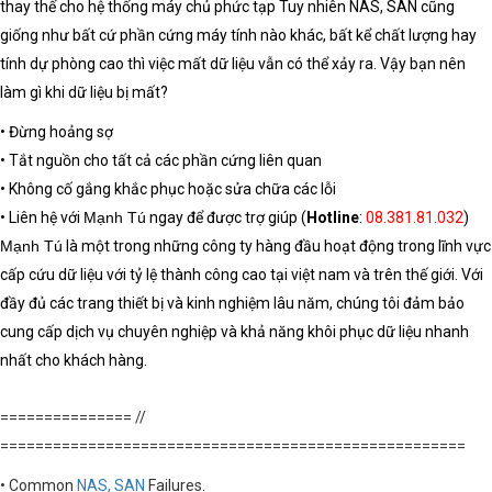
thay thế cho hệ thống máy chủ phức tạp Tuy nhiên NAS, SAN cũng
giống như bất cứ phần cứng máy tính nào khác, bất kể chất lượng hay
tính dự phòng cao thì việc mất dữ liệu vẫn có thể xảy ra. Vậy bạn nên
làm gì khi
dữ liệu bị mất
?
• Đừng hoảng sợ
• Tắt nguồn cho tất cả các phần cứng liên quan
• Không cố gắng khắc phục hoặc sửa chữa các lỗi
• Liên hệ với
Mạnh Tú
ngay để được trợ giúp (
Hotline
:
08.381.81.032
)
Mạnh Tú
là một trong những công ty hàng đầu hoạt động trong lĩnh vực
cấp cứu dữ liệu với tỷ lệ thành công cao tại việt nam và trên thế giới. Với
đầy đủ các trang thiết bị và kinh nghiệm lâu năm, chúng tôi đảm bảo
cung cấp dịch vụ chuyên nghiệp và khả năng
khôi phục dữ liệu
nhanh
nhất cho khách hàng.
=============== //
=====================================================
• Common
NAS, SAN
Failures.