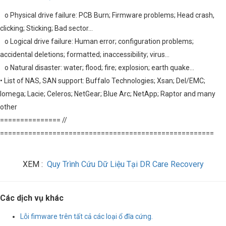
o Physical drive failure: PCB Burn; Firmware problems; Head crash,
clicking; Sticking; Bad sector…
o Logical drive failure: Human error; configuration problems;
accidental deletions; formatted; inaccessibility; virus…
o Natural disaster: water; flood; fire; explosion; earth quake…
• List of NAS, SAN support: Buffalo Technologies; Xsan; Del/EMC;
Iomega; Lacie; Celeros; NetGear; Blue Arc; NetApp; Raptor and many
other
=============== //
=====================================================
XEM :
Quy Trình Cứu Dữ Liệu Tại DR Care Recovery
Các dịch vụ khác
Lỗi fimware trên tất cả các loại ổ đĩa cứng.