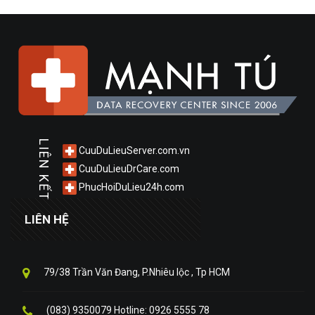
LIÊN KẾT
CuuDuLieuServer.com.vn
CuuDuLieuDrCare.com
PhucHoiDuLieu24h.com
LIÊN HỆ
79/38 Trần Văn Đang, P.Nhiêu lộc , Tp HCM
(083) 9350079 Hotline: 0926 5555 78