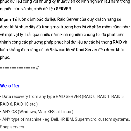
phục dữ liệu cùng với những kỹ thuật viên có kinh nghiệm lâu năm trong
nghiên cứu và phục hồi dữ liệu
SERVER
.
Mạnh Tú
luôn đảm bảo
dữ liệ
u Raid Server
của quý khách hàng sẽ
được khôi phục đầy đủ trong mọi trường hợp lỗi về phần mềm cũng như
về mặt vật lý. Trải qua nhiều năm kinh nghiệm chúng tôi đã phát triển
thành công các phương pháp
phục hồi dữ liệu
từ các
hệ thống RAID
và
luôn khẳng định rằng có tới 95% các lỗi về
Raid Server
đều được
khôi
phục
.
=============== //
=====================================================
We offer
• Data recovery from any type RAID SERVER (RAID 0, RAID 1, RAID 5,
RAID 6, RAID 10 etc.)
• ANY OS (Windows, Mac, XFS, all Linux )
• ANY type of machine - eg. Dell, HP, IBM, Supermicro, custom systems,
Snap servers