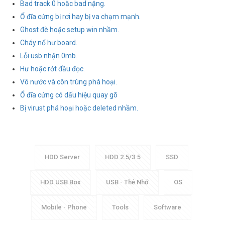
Bad track 0 hoặc bad nặng.
Ổ đĩa cứng bị rơi hay bị va chạm mạnh.
Ghost đè hoặc setup win nhầm.
Cháy nổ hư board.
Lỗi usb nhận 0mb.
Hư hoặc rớt đầu đọc.
Vô nước và côn trùng phá hoại.
Ổ đĩa cứng có dấu hiệu quay gõ
Bị virust phá hoại hoặc deleted nhầm.
HDD Server
HDD 2.5/3.5
SSD
HDD USB Box
USB - Thẻ Nhớ
OS
Mobile - Phone
Tools
Software