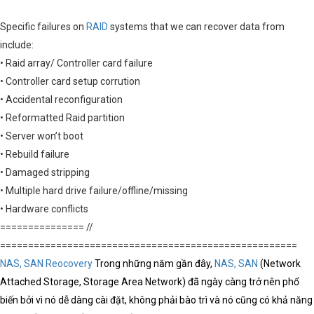
Specific failures on
RAID
systems that we can recover data from
include:
• Raid array/ Controller card failure
• Controller card setup corrution
• Accidental reconfiguration
• Reformatted Raid partition
• Server won’t boot
• Rebuild failure
• Damaged stripping
• Multiple hard drive failure/offline/missing
• Hardware conflicts
=============== //
=====================================================
NAS, SAN Reocovery
Trong những năm gần đây,
NAS, SAN
(Network
Attached Storage, Storage Area Network) đã ngày càng trở nên phổ
biến bởi vì nó dễ dàng cài đặt, không phải bào trì và nó cũng có khả năng