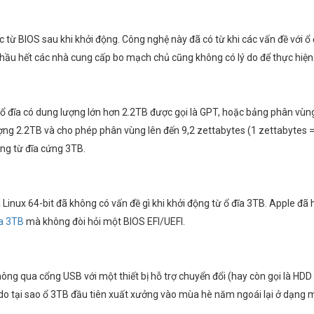
iệc từ BIOS sau khi khởi động. Công nghệ này đã có từ khi các vấn đề với
 hầu hết các nhà cung cấp bo mạch chủ cũng không có lý do để thực hiện 
 đĩa có dung lượng lớn hơn 2.2TB được gọi là GPT, hoặc bảng phân vùng G
ng 2.2TB và cho phép phân vùng lên đến 9,2 zettabytes (1 zettabytes = 
ộng từ đĩa cứng 3TB.
inux 64-bit đã không có vấn đề gì khi khởi động từ ổ đĩa 3TB. Apple đã h
a 3TB
mà không đòi hỏi một BIOS EFI/UEFI.
ng qua cổng USB với một thiết bị hỗ trợ chuyển đổi (hay còn gọi là HDD
 do tại sao ổ 3TB đầu tiên xuất xưởng vào mùa hè năm ngoái lại ở dạng