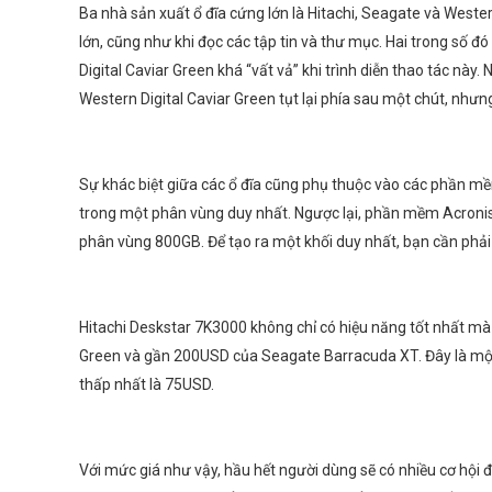
Ba nhà sản xuất ổ đĩa cứng lớn là Hitachi, Seagate và Western
lớn, cũng như khi đọc các tập tin và thư mục. Hai trong số đ
Digital Caviar Green khá “vất vả” khi trình diễn thao tác nà
Western Digital Caviar Green tụt lại phía sau một chút, nhưng
Sự khác biệt giữa các ổ đĩa cũng phụ thuộc vào các phần m
trong một phân vùng duy nhất. Ngược lại, phần mềm Acronis
phân vùng 800GB. Để tạo ra một khối duy nhất, bạn cần phả
Hitachi Deskstar 7K3000 không chỉ có hiệu năng tốt nhất mà
Green và gần 200USD của Seagate Barracuda XT. Đây là một c
thấp nhất là 75USD.
Với mức giá như vậy, hầu hết người dùng sẽ có nhiều cơ hội 