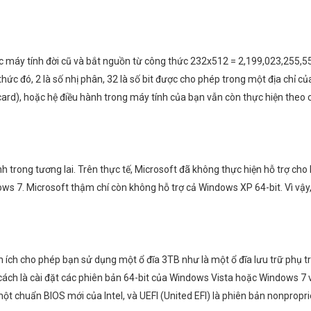
các máy tính đời cũ và bắt nguồn từ công thức 232x512 = 2,199,023,255,5
c đó, 2 là số nhị phân, 32 là số bit được cho phép trong một địa chỉ của 
 card), hoặc hệ điều hành trong máy tính của bạn vẫn còn thực hiện theo 
h trong tương lai. Trên thực tế, Microsoft đã không thực hiện hỗ trợ ch
ows 7. Microsoft thậm chí còn không hỗ trợ cả Windows XP 64-bit. Vì vậ
iện ích cho phép bạn sử dụng một ổ đĩa 3TB như là một ổ đĩa lưu trữ phụ
ách là cài đặt các phiên bản 64-bit của Windows Vista hoặc Windows 7
 một chuẩn BIOS mới của Intel, và UEFI (United EFI) là phiên bản nonpropri