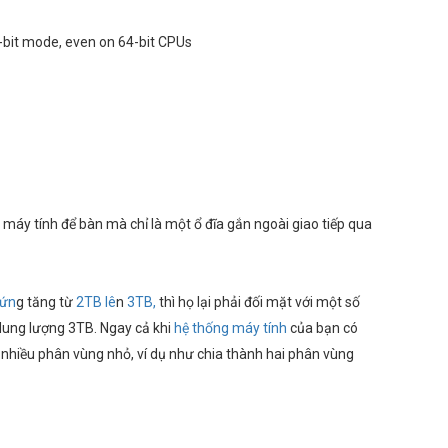
2-bit mode, even on 64-bit CPUs
 máy tính để bàn mà chỉ là một ổ đĩa gắn ngoài giao tiếp qua
cứn
g tăng từ
2TB lê
n
3TB,
thì họ lại phải đối mặt với một số
 dung lượng 3TB. Ngay cả khi
hệ thống máy tính
của bạn có
 nhiều phân vùng nhỏ, ví dụ như chia thành hai phân vùng