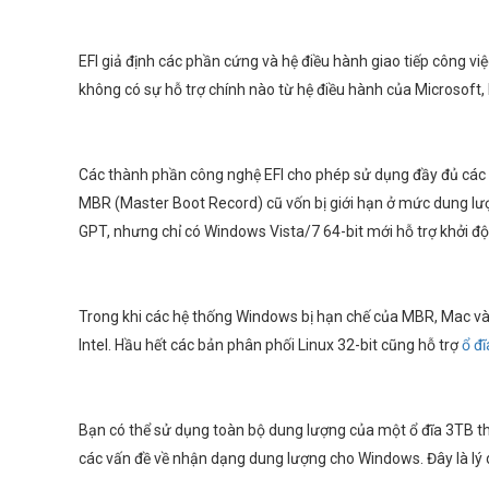
EFI giả định các phần cứng và hệ điều hành giao tiếp công v
không có sự hỗ trợ chính nào từ hệ điều hành của Microsoft,
Các thành phần công nghệ EFI cho phép sử dụng đầy đủ các ổ
MBR (Master Boot Record) cũ vốn bị giới hạn ở mức dung lượ
GPT, nhưng chỉ có Windows Vista/7 64-bit mới hỗ trợ khởi đ
Trong khi các hệ thống Windows bị hạn chế của MBR, Mac và L
Intel. Hầu hết các bản phân phối Linux 32-bit cũng hỗ trợ
ổ đĩ
Bạn có thể sử dụng toàn bộ dung lượng của một ổ đĩa 3TB thô
các vấn đề về nhận dạng dung lượng cho Windows. Đây là lý