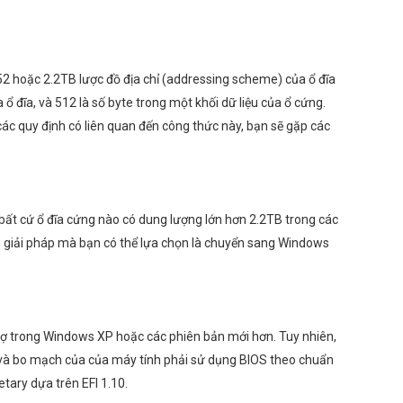
52 hoặc 2.2TB lược đồ địa chỉ (addressing scheme) của ổ đĩa
ổ đĩa, và 512 là số byte trong một khối dữ liệu của ổ cứng.
các quy định có liên quan đến công thức này, bạn sẽ gặp các
o bất cứ ổ đĩa cứng nào có dung lượng lớn hơn 2.2TB trong các
y, giải pháp mà bạn có thể lựa chọn là chuyển sang Windows
 trợ trong Windows XP hoặc các phiên bản mới hơn. Tuy nhiên,
 và bo mạch của của máy tính phải sử dụng BIOS theo chuẩn
etary dựa trên EFI 1.10.