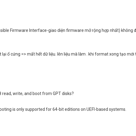
sible Firmware Interface-giao diện firmware mở rộng hợp nhất) không đã
lại ổ cứng => mất hết dữ liệu. lên liệu mà làm
. khi format xong tạo mới
read, write, and boot from GPT disks?
Booting is only supported for 64-bit editions on UEFI-based systems.