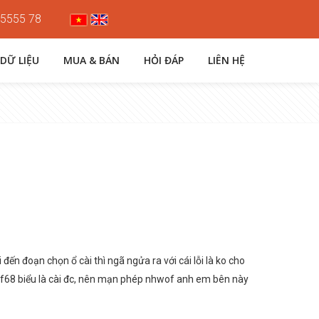
 5555 78
 DỮ LIỆU
MUA & BÁN
HỎI ĐÁP
LIÊN HỆ
đến đoạn chọn ổ cài thì ngã ngửa ra với cái lỗi là ko cho
 f68 biểu là cài đc, nên mạn phép nhwof anh em bên này