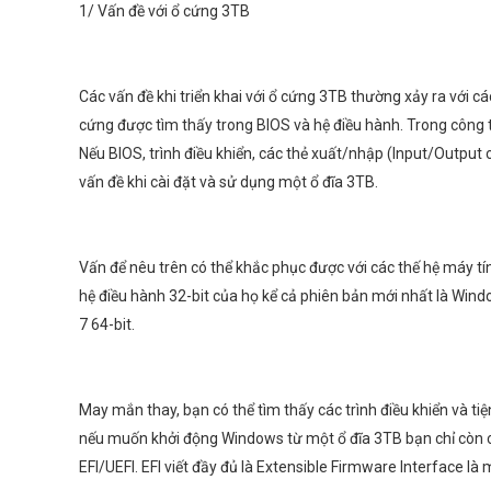
1/ Vấn đề với ổ cứng 3TB
Các vấn đề khi triển khai với ổ cứng 3TB thường xảy ra với 
cứng được tìm thấy trong BIOS và hệ điều hành. Trong công thứ
Nếu BIOS, trình điều khiển, các thẻ xuất/nhập (Input/Output
vấn đề khi cài đặt và sử dụng một ổ đĩa 3TB.
Vấn để nêu trên có thể khắc phục được với các thế hệ máy tín
hệ điều hành 32-bit của họ kể cả phiên bản mới nhất là Wind
7 64-bit.
May mắn thay, bạn có thể tìm thấy các trình điều khiển và t
nếu muốn khởi động Windows từ một ổ đĩa 3TB bạn chỉ còn c
EFI/UEFI. EFI viết đầy đủ là Extensible Firmware Interface là