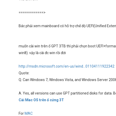
============>
Bác phải xem mainboard có hỗ trợ chế độ UEFI(Unified Exten
muốn cài win trên ổ GPT 3TB thì phải chọn boot UEFI+format 
win8). vậy là cài đc win rồi đới
http://msdn.microsoft.com/en-us/wind...01104111922342
Quote:
Q. Can Windows 7, Windows Vista, and Windows Server 2008 
A. Yes, all versions can use GPT partitioned disks for data. 
Cài
Mac OS
trên ổ cứng 3T
For
MAC