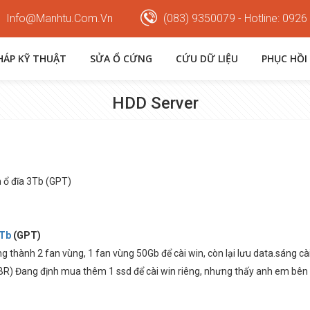
Info@manhtu.com.vn
(083) 9350079 - Hotline: 0926
PHÁP KỸ THUẬT
SỬA Ổ CỨNG
CỨU DỮ LIỆU
PHỤC HỒI
HDD Server
 ổ đĩa 3Tb (GPT)
3Tb
(GPT)
 thành 2 fan vùng, 1 fan vùng 50Gb để cài win, còn lại lưu data.sáng cài 
MBR) Đang định mua thêm 1 ssd để cài win riêng, nhưng thấy anh em bên