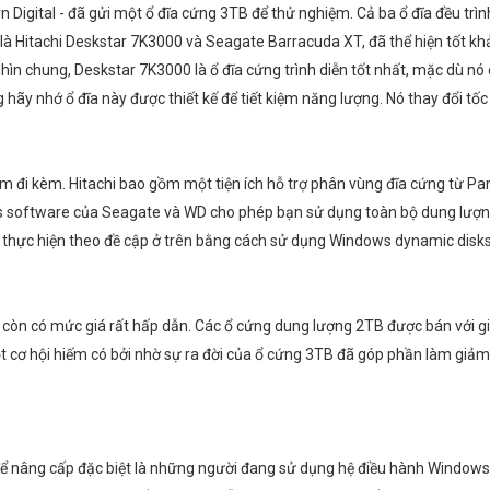
 Digital - đã gửi một ổ đĩa cứng 3TB để thử nghiệm. Cả ba ổ đĩa đều trìn
ó là Hitachi Deskstar 7K3000 và Seagate Barracuda XT, đã thể hiện tốt khả
y. Nhìn chung, Deskstar 7K3000 là ổ đĩa cứng trình diễn tốt nhất, mặc dù
 hãy nhớ ổ đĩa này được thiết kế để tiết kiệm năng lượng. Nó thay đổi tốc 
ềm đi kèm. Hitachi bao gồm một tiện ích hỗ trợ phân vùng đĩa cứng từ 
 software của Seagate và WD cho phép bạn sử dụng toàn bộ dung lượng c
i thực hiện theo đề cập ở trên bằng cách sử dụng Windows dynamic di
 còn có mức giá rất hấp dẫn. Các ổ cứng dung lượng 2TB được bán với g
ơ hội hiếm có bởi nhờ sự ra đời của ổ cứng 3TB đã góp phần làm giảm g
để nâng cấp đặc biệt là những người đang sử dụng hệ điều hành Windows 3