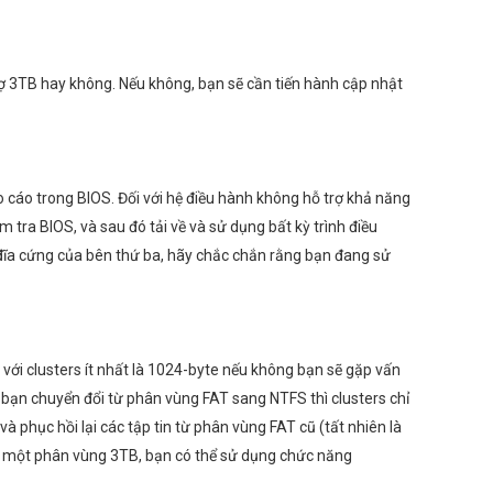
trợ 3TB hay không. Nếu không, bạn sẽ cần tiến hành cập nhật
 cáo trong BIOS. Đối với hệ điều hành không hỗ trợ khả năng
 tra BIOS, và sau đó tải về và sử dụng bất kỳ trình điều
đĩa cứng của bên thứ ba, hãy chắc chắn rằng bạn đang sử
 với clusters ít nhất là 1024-byte nếu không bạn sẽ gặp vấn
i bạn chuyển đổi từ phân vùng FAT sang NTFS thì clusters chỉ
 phục hồi lại các tập tin từ phân vùng FAT cũ (tất nhiên là
 ra một phân vùng 3TB, bạn có thể sử dụng chức năng