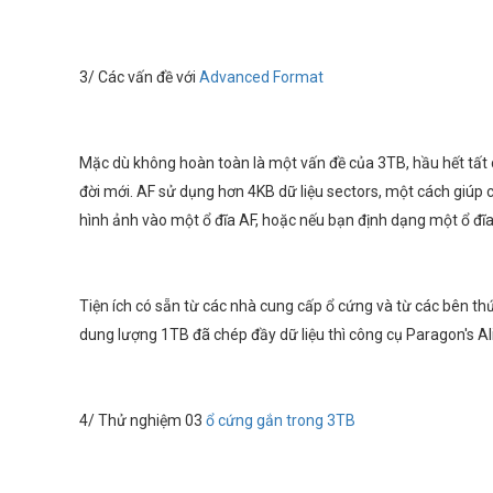
3/ Các vấn đề với
Advanced Format
Mặc dù không hoàn toàn là một vấn đề của 3TB, hầu hết tất 
đời mới. AF sử dụng hơn 4KB dữ liệu sectors, một cách giúp c
hình ảnh vào một ổ đĩa AF, hoặc nếu bạn định dạng một ổ đĩ
Tiện ích có sẵn từ các nhà cung cấp ổ cứng và từ các bên th
dung lượng 1TB đã chép đầy dữ liệu thì công cụ Paragon's Al
4/ Thử nghiệm 03
ổ cứng gắn trong 3TB