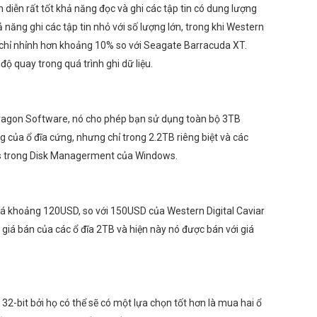
h diễn rất tốt khả năng đọc và ghi các tập tin có dung lượng
 năng ghi các tập tin nhỏ với số lượng lớn, trong khi Western
 nó chỉ nhỉnh hơn khoảng 10% so với Seagate Barracuda XT.
độ quay trong quá trình ghi dữ liệu.
Paragon Software, nó cho phép bạn sử dụng toàn bộ 3TB
ủa ổ đĩa cứng, nhưng chỉ trong 2.2TB riêng biệt và các
sks trong Disk Managerment của Windows.
iá khoảng 120USD, so với 150USD của Western Digital Caviar
iá bán của các ổ đĩa 2TB và hiện này nó được bán với giá
2-bit bởi họ có thể sẽ có một lựa chọn tốt hơn là mua hai ổ