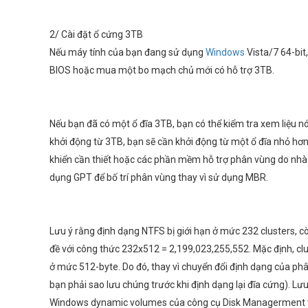
2/ Cài đặt ổ cứng 3TB
Nếu máy tính của bạn đang sử dụng
Windows
Vista/7 64-bit
BIOS hoặc mua một bo mạch chủ mới có hỗ trợ 3TB.
Nếu bạn đã có một ổ đĩa 3TB, bạn có thể kiểm tra xem liệu 
khởi động từ 3TB, bạn sẽ cần khởi động từ một ổ đĩa nhỏ hơn v
khiển cần thiết hoặc các phần mềm hỗ trợ phân vùng do nhà
dụng GPT để bố trí phân vùng thay vì sử dụng MBR.
Lưu ý rằng định dạng NTFS bị giới hạn ở mức 232 clusters, cò
đề với công thức 232x512 = 2,199,023,255,552. Mặc định, clu
ở mức 512-byte. Do đó, thay vì chuyển đổi định dạng của phân
bạn phải sao lưu chúng trước khi định dạng lại đĩa cứng). L
Windows dynamic volumes của công cụ Disk Managerment tro