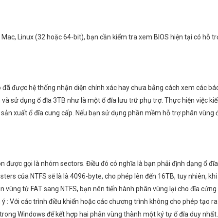
, Mac, Linux (32 hoặc 64-bit), bạn cần kiểm tra xem BIOS hiện tại có hỗ 
nó đã được hệ thống nhận diện chính xác hay chưa bằng cách xem các báo
à sử dụng ổ đĩa 3TB như là một ổ đĩa lưu trữ phụ trợ. Thực hiện việc kiểm
 sản xuất ổ đĩa cung cấp. Nếu bạn sử dụng phần mềm hỗ trợ phân vùng 
n được gọi là nhóm sectors. Điều đó có nghĩa là bạn phải định dạng ổ đĩa
sters của NTFS sẽ là là 4096-byte, cho phép lên đến 16TB, tuy nhiên, kh
 vùng từ FAT sang NTFS, bạn nên tiến hành phân vùng lại cho đĩa cứng và
ưu ý : Với các trình điều khiển hoặc các chương trình không cho phép tạo
ng Windows để kết hợp hai phân vùng thành một ký tự ổ đĩa duy nhất.