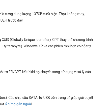
 ổ đĩa cứng dung lượng 137GB xuất hiện. Thật không may,
UEFI trước đây.
UID (Globally Unique Identifier). GPT thay thế chương trình
1 tỷ terabyte). Windows XP và các phiên mới hơn có hỗ trợ
ỗ trợ EFI/GPT kể từ khi họ chuyển sang sử dụng vi xử lý của
 box). Các chip cầu SATA-to-USB bên trong sẽ giúp giải quyết
 một
ổ cứng gắn ngoà
i.