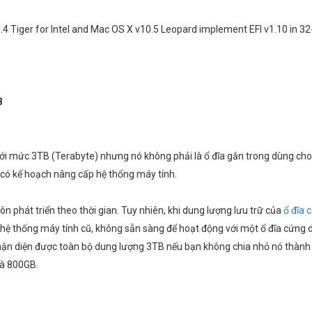
.4 Tiger for Intel and Mac OS X v10.5 Leopard implement EFI v1.10 in 3
B
 tới mức 3TB (Terabyte) nhưng nó không phải là ổ đĩa gắn trong dùng cho
 có kế hoạch nâng cấp hệ thống máy tính.
 phát triển theo thời gian. Tuy nhiên, khi dung lượng lưu trữ của
ổ đĩa 
ố hệ thống máy tính cũ, không sẵn sàng để hoạt động với một ổ đĩa cứng
 nhận diện được toàn bộ dung lượng 3TB nếu bạn không chia nhỏ nó thành
là 800GB.