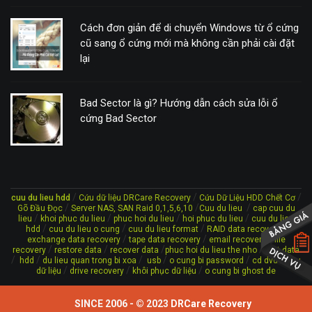
Cách đơn giản để di chuyển Windows từ ổ cứng
cũ sang ổ cứng mới mà không cần phải cài đặt
lại
Bad Sector là gì? Hướng dẫn cách sửa lỗi ổ
cứng Bad Sector
/
/
/
cuu du lieu hdd
Cứu dữ liệu DRCare Recovery
Cứu Dữ Liệu HDD Chết Cơ
/
/
/
Gõ Đầu Đọc
Server NAS, SAN Raid 0,1,5,6,10
Cuu du lieu
cap cuu du
/
/
/
/
lieu
khoi phuc du lieu
phuc hoi du lieu
hoi phuc du lieu
cuu du lieu
/
/
/
/
hdd
cuu du lieu o cung
cuu du lieu format
RAID data recovery
/
/
/
exchange data recovery
tape data recovery
email recovery
file
/
/
/
/
recovery
restore data
recover data
phuc hoi du lieu the nho
lost data
/
/
/
/
/
/
hdd
du lieu quan trong bi xoa
usb
o cung bi password
cd dvd
cứu
/
/
/
dữ liệu
drive recovery
khôi phục dữ liệu
o cung bi ghost de
SINCE 2006 - © 2023
DRCare Recovery