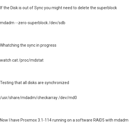
If the Disk is out of Sync you might need to delete the superblock
mdadm --zero-superblock /dev/sdb
Whatching the sync in progress
watch cat /proc/mdstat
Testing that all disks are synchronized
/usr/share/mdadm/checkarray /dev/md0
Now I have Proxmox 3.1-114 running on a software RAID5 with mdadm