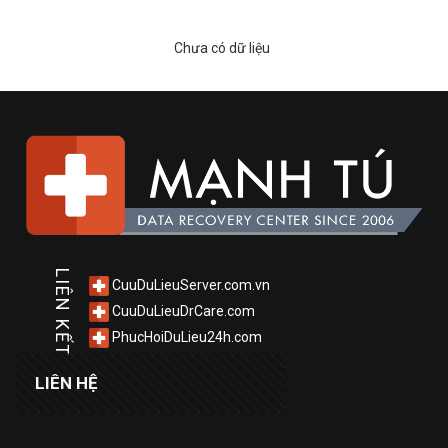
Chưa có dữ liệu
LIÊN KẾT
CuuDuLieuServer.com.vn
CuuDuLieuDrCare.com
PhucHoiDuLieu24h.com
LIÊN HỆ