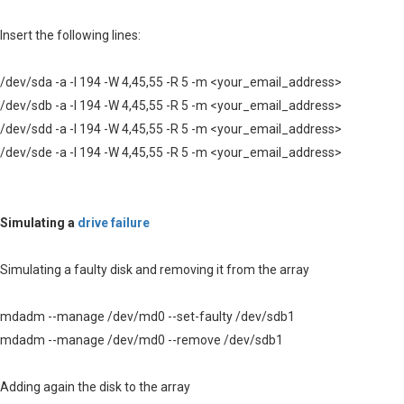
Insert the following lines:
/dev/sda -a -I 194 -W 4,45,55 -R 5 -m <your_email_address>
/dev/sdb -a -I 194 -W 4,45,55 -R 5 -m <your_email_address>
/dev/sdd -a -I 194 -W 4,45,55 -R 5 -m <your_email_address>
/dev/sde -a -I 194 -W 4,45,55 -R 5 -m <your_email_address>
Simulating a
drive failure
Simulating a faulty disk and removing it from the array
mdadm --manage /dev/md0 --set-faulty /dev/sdb1
mdadm --manage /dev/md0 --remove /dev/sdb1
Adding again the disk to the array