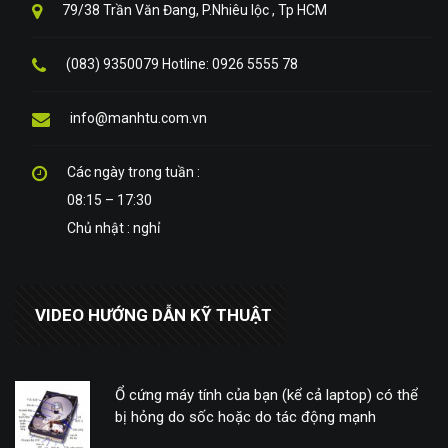
79/38 Trần Văn Đang, P.Nhiêu lộc , Tp HCM
(083) 9350079 Hotline: 0926 5555 78
info@manhtu.com.vn
Các ngày trong tuần :
08:15 – 17:30
Chủ nhật : nghỉ
VIDEO HƯỚNG DẪN KỸ THUẬT
Ổ cứng máy tính của bạn (kể cả laptop) có thể
bị hỏng do sốc hoặc do tác động mạnh