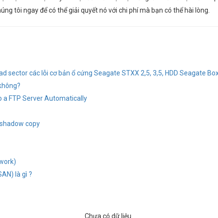
húng tôi ngay để có thể giải quyết nó với chi phí mà bạn có thể hài lòng.
ad sector các lỗi cơ bản ổ cứng Seagate STXX 2,5, 3,5, HDD Seagate Box
 không?
 a FTP Server Automatically
e shadow copy
work)
AN) là gì ?
Chưa có dữ liệu