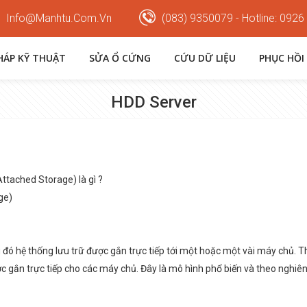
Info@manhtu.com.vn
(083) 9350079 - Hotline: 0926
PHÁP KỸ THUẬT
SỬA Ổ CỨNG
CỨU DỮ LIỆU
PHỤC HỒI
HDD Server
Attached Storage) là gì ?
ge)
g đó hệ thống lưu trữ được gắn trực tiếp tới một hoặc một vài máy chủ.
c gắn trực tiếp cho các máy chủ. Đây là mô hình phổ biến và theo nghiên 