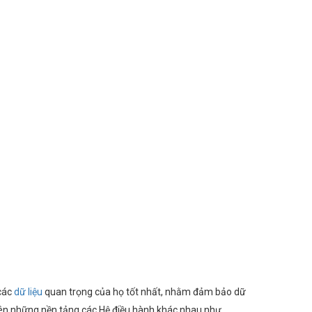
các
dữ liệu
quan trọng của họ tốt nhất, nhằm đảm bảo dữ
 trên những nền tảng các Hệ điều hành khác nhau như