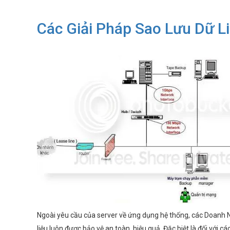
Các Giải Pháp Sao Lưu Dữ L
Ngoài yêu cầu của server về ứng dụng hệ thống, các Doanh N
liệu luôn được bảo vệ an toàn, hiệu quả. Đặc biệt là đối vớ