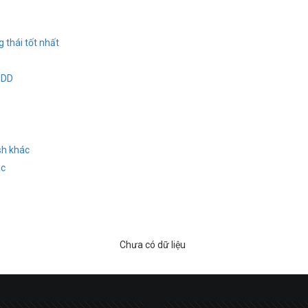
 thái tốt nhất
HDD
sh khác
ác
Chưa có dữ liệu