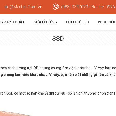
Info@manhtu.com.vn
(083) 9350079 - Hotline: 0926
PHÁP KỸ THUẬT
SỬA Ổ CỨNG
CỨU DỮ LIỆU
PHỤC HỒI
SSD
theo cách tương tự HDD, nhưng chúng làm việc khác nhau. Vì vậy, bạn nê
ng chúng làm việc khác nhau. Vì vậy, bạn nên biết những gì nên và kh
ên SSD có một số hạn chế về ghi dữ liệu - số lần ghi thường ít hơn trên