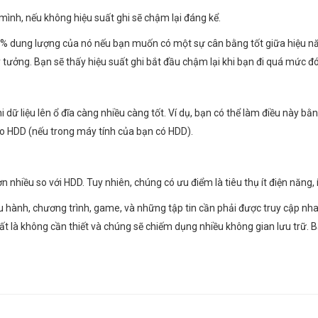
ình, nếu không hiệu suất ghi sẽ chậm lại đáng kể.
dung lượng của nó nếu bạn muốn có một sự cân bằng tốt giữa hiệu năng
ý tưởng. Bạn sẽ thấy hiệu suất ghi bắt đầu chậm lại khi bạn đi quá mức đó
 dữ liệu lên ổ đĩa càng nhiều càng tốt. Ví dụ, bạn có thể làm điều này bằ
ào HDD (nếu trong máy tính của bạn có HDD).
hiều so với HDD. Tuy nhiên, chúng có ưu điểm là tiêu thụ ít điện năng, ít
u hành, chương trình, game, và những tập tin cần phải được truy cập nh
y xuất là không cần thiết và chúng sẽ chiếm dụng nhiều không gian lưu trữ