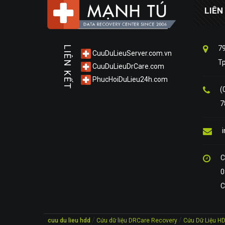
LIÊN
79
LIÊN KẾT
CuuDuLieuServer.com.vn
T
CuuDuLieuDrCare.com
PhucHoiDuLieu24h.com
(
7
C
0
C
/
/
cuu du lieu hdd
Cứu dữ liệu DRCare Recovery
Cứu Dữ Liệu H