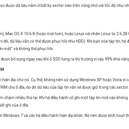
ọc được dữ liệu nằm ở bất kỳ sector nào trên vùng nhớ với tốc độ như n
 Mac OS X 10.6.8 (hoặc mới hơn), hoặc Linux với nhân Linux từ 2.6.28 trở
 đè, dữ liệu vẫn có thể được phục hồi như HDD). Khi bạn xóa tập tin, hệ đ
iến mất” và không thể phục hồi.
 được bổ sung ngay sau khi ổ SSD tung ra thị trường vì vậy 99% khả năn
RIM
 hiện đại cho nó. Cụ thể, không nên sử dụng Windows XP hoặc Vista vì cả
RIM cho ổ đĩa, do đó dữ liệu của tập tin vẫn sẽ được giữ trong các sector.
àm chậm nhiều thứ lại. Khi hệ điều hành cố ghi một tập tin mới vào không 
ất ghi của ổ đĩa.
ên Windows 7 và các hệ điều hành hiện đại khác. Nó nên được kích hoạt t