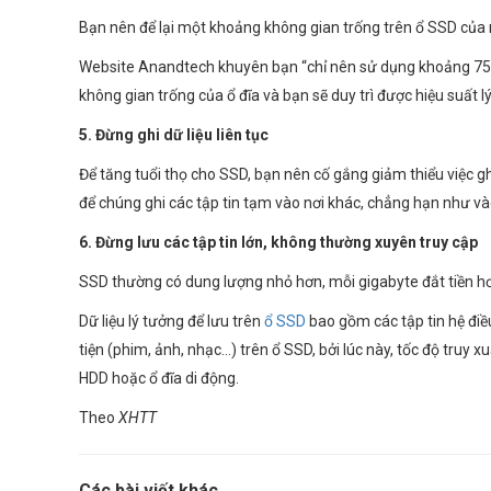
Bạn nên để lại một khoảng không gian trống trên ổ SSD của m
Website Anandtech khuyên bạn “chỉ nên sử dụng khoảng 75% 
không gian trống của ổ đĩa và bạn sẽ duy trì được hiệu suất l
5. Đừng ghi dữ liệu liên tục
Để tăng tuổi thọ cho SSD, bạn nên cố gắng giảm thiểu việc ghi
để chúng ghi các tập tin tạm vào nơi khác, chẳng hạn như v
6. Đừng lưu các tập tin lớn, không thường xuyên truy cập
SSD thường có dung lượng nhỏ hơn, mỗi gigabyte đắt tiền hơn n
Dữ liệu lý tưởng để lưu trên
ổ SSD
bao gồm các tập tin hệ điề
tiện (phim, ảnh, nhạc...) trên ổ SSD, bởi lúc này, tốc độ tru
HDD hoặc ổ đĩa di động.
Theo
XHTT
Các bài viết khác