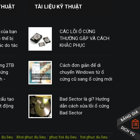
THUẬT
TÀI LIỆU KỸ THUẬT
 của bạn
CÁC LỖI Ổ CỨNG
 thể bị
THƯỜNG GẶP VÀ CÁCH
c do tác
KHẮC PHỤC
ứng 2TB
Cách đơn giản để di
cứng
chuyển Windows từ ổ
h -
cứng cũ sang ổ cứng mới
mà không cần phải cài
đặt lại
 cấu tạo
Bad Sector là gì? Hướng
ạt động
dẫn cách sửa lỗi ổ cứng
Bad Sector
/
/
/
/
 du lieu
khoi phuc du lieu
phuc hoi du lieu
hoi phuc du lieu