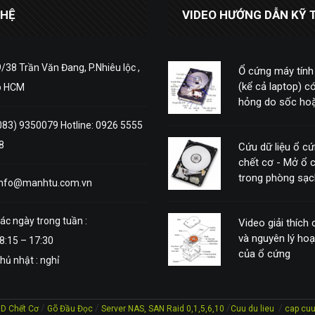
 HỆ
VIDEO HƯỚNG DẪN KỸ 
/38 Trần Văn Đang, P.Nhiêu lộc ,
Ổ cứng máy tính
(kể cả laptop) có
p HCM
hỏng do sốc hoặ
động mạnh
083) 9350079 Hotline: 0926 5555
8
Cứu dữ liệu ổ c
chết cơ - Mở ổ 
trong phòng sạc
info@manhtu.com.vn
ác ngày trong tuần :
Video giải thích
và nguyên lý ho
8:15 – 17:30
của ổ cứng
hủ nhật : nghỉ
/
/
/
/
DD Chết Cơ
Gõ Đầu Đọc
Server NAS, SAN Raid 0,1,5,6,10
Cuu du lieu
cap cuu