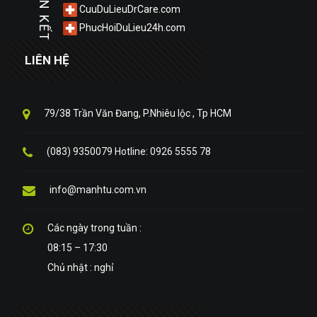
LIÊN KẾT
CuuDuLieuDrCare.com
PhucHoiDuLieu24h.com
LIÊN HỆ
79/38 Trần Văn Đang, P.Nhiêu lộc , Tp HCM
(083) 9350079 Hotline: 0926 5555 78
info@manhtu.com.vn
Các ngày trong tuần :
08:15 – 17:30
Chủ nhật : nghỉ