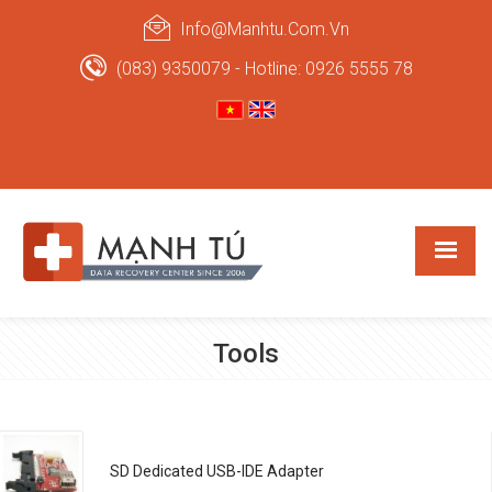
Info@manhtu.com.vn
(083) 9350079 - Hotline: 0926 5555 78
Tools
SD Dedicated USB-IDE Adapter