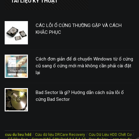
TÀI LIỆU KỸ THUẬT
CÁC LỖI Ổ CỨNG THƯỜNG GẶP VÀ CÁCH
KHẮC PHỤC
Cách đơn giản để di chuyển Windows từ ổ cứng
cũ sang ổ cứng mới mà không cần phải cài đặt
lại
Bad Sector là gì? Hướng dẫn cách sửa lỗi ổ
cứng Bad Sector
/
/
/
cuu du lieu hdd
Cứu dữ liệu DRCare Recovery
Cứu Dữ Liệu HDD Chết Cơ
/
/
/