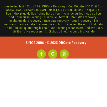
/
/
/
cuu du lieu hdd
Cứu dữ liệu DRCare Recovery
Cứu Dữ Liệu HDD Chết Cơ
/
/
/
Gõ Đầu Đọc
Server NAS, SAN Raid 0,1,5,6,10
Cuu du lieu
cap cuu du
/
/
/
/
lieu
khoi phuc du lieu
phuc hoi du lieu
hoi phuc du lieu
cuu du lieu
/
/
/
/
hdd
cuu du lieu o cung
cuu du lieu format
RAID data recovery
/
/
/
exchange data recovery
tape data recovery
email recovery
file
/
/
/
/
recovery
restore data
recover data
phuc hoi du lieu the nho
lost data
/
/
/
/
/
/
hdd
du lieu quan trong bi xoa
usb
o cung bi password
cd dvd
cứu
/
/
/
dữ liệu
drive recovery
khôi phục dữ liệu
o cung bi ghost de
SINCE 2006 - © 2023
DRCare Recovery