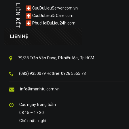
LIÊN KẾT
CuuDuLieuServer.com.vn
CuuDuLieuDrCare.com
PhucHoiDuLieu24h.com
LIÊN HỆ
79/38 Trần Văn Đang, P.Nhiêu lộc , Tp HCM
(083) 9350079 Hotline: 0926 5555 78
info@manhtu.com.vn
Các ngày trong tuần :
08:15 – 17:30
Chủ nhật : nghỉ