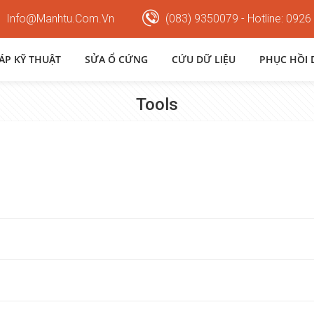
Info@manhtu.com.vn
(083) 9350079 - Hotline: 0926
HÁP KỸ THUẬT
SỬA Ổ CỨNG
CỨU DỮ LIỆU
PHỤC HỒI 
Tools