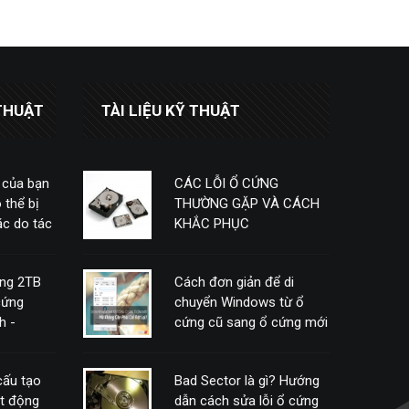
THUẬT
TÀI LIỆU KỸ THUẬT
 của bạn
CÁC LỖI Ổ CỨNG
 thể bị
THƯỜNG GẶP VÀ CÁCH
c do tác
KHẮC PHỤC
ứng 2TB
Cách đơn giản để di
cứng
chuyển Windows từ ổ
h -
cứng cũ sang ổ cứng mới
mà không cần phải cài
đặt lại
 cấu tạo
Bad Sector là gì? Hướng
ạt động
dẫn cách sửa lỗi ổ cứng