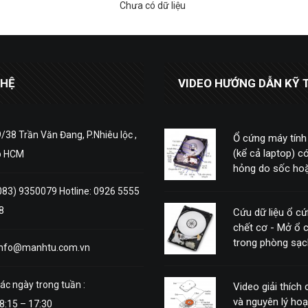
Chưa có dữ liệu
 HỆ
VIDEO HƯỚNG DẪN KỸ 
/38 Trần Văn Đang, P.Nhiêu lộc ,
Ổ cứng máy tính
(kể cả laptop) có
p HCM
hỏng do sốc hoặ
động mạnh
083) 9350079 Hotline: 0926 5555
8
Cứu dữ liệu ổ c
chết cơ - Mở ổ 
trong phòng sạc
info@manhtu.com.vn
ác ngày trong tuần :
Video giải thích
và nguyên lý ho
8:15 – 17:30