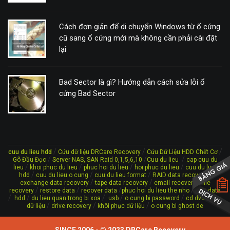
Cách đơn giản để di chuyển Windows từ ổ cứng
cũ sang ổ cứng mới mà không cần phải cài đặt
lại
Bad Sector là gì? Hướng dẫn cách sửa lỗi ổ
cứng Bad Sector
/
/
/
cuu du lieu hdd
Cứu dữ liệu DRCare Recovery
Cứu Dữ Liệu HDD Chết Cơ
/
/
/
Gõ Đầu Đọc
Server NAS, SAN Raid 0,1,5,6,10
Cuu du lieu
cap cuu du
/
/
/
/
lieu
khoi phuc du lieu
phuc hoi du lieu
hoi phuc du lieu
cuu du lieu
/
/
/
/
hdd
cuu du lieu o cung
cuu du lieu format
RAID data recovery
/
/
/
exchange data recovery
tape data recovery
email recovery
file
/
/
/
/
recovery
restore data
recover data
phuc hoi du lieu the nho
lost data
/
/
/
/
/
/
hdd
du lieu quan trong bi xoa
usb
o cung bi password
cd dvd
cứu
/
/
/
dữ liệu
drive recovery
khôi phục dữ liệu
o cung bi ghost de
SINCE 2006 - © 2023
DRCare Recovery