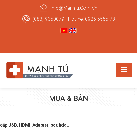
Info@manhtu.com.vn
(083) 9350079 - Hotline: 0926 5555 78
MUA & BÁN
cáp USB, HDMI, Adapter, box hdd..