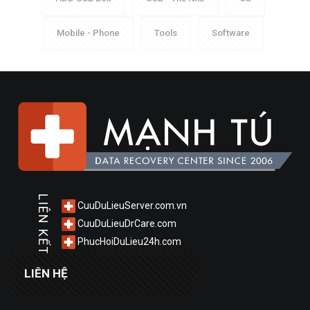
Mobile - Phone
Tools
Software
LIÊN KẾT
CuuDuLieuServer.com.vn
CuuDuLieuDrCare.com
PhucHoiDuLieu24h.com
LIÊN HỆ