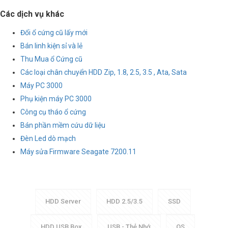
Các dịch vụ khác
Đổi ổ cứng cũ lấy mới
Bán linh kiện sỉ và lẻ
Thu Mua ổ Cứng cũ
Các loại chân chuyển HDD Zip, 1.8, 2.5, 3.5 , Ata, Sata
Máy PC 3000
Phụ kiện máy PC 3000
Công cụ tháo ổ cứng
Bán phần mềm cứu dữ liệu
Đèn Led dò mạch
Máy sửa Firmware Seagate 7200.11
HDD Server
HDD 2.5/3.5
SSD
HDD USB Box
USB - Thẻ Nhớ
OS