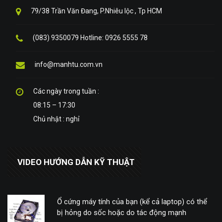
79/38 Trần Văn Đang, P.Nhiêu lộc , Tp HCM
(083) 9350079 Hotline: 0926 5555 78
info@manhtu.com.vn
Các ngày trong tuần :
08:15 – 17:30
Chủ nhật : nghỉ
VIDEO HƯỚNG DẪN KỸ THUẬT
Ổ cứng máy tính của bạn (kể cả laptop) có thể
bị hỏng do sốc hoặc do tác động mạnh