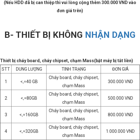
(Nếu HDD đã bị can thiệp thì vui lòng cộng thêm 300.000 VND vào
đơn giá trên)
B- THIẾT BỊ KHÔNG
NHẬN DẠNG
Thiết bị cháy board, cháy chipset, chạm Mass(bật máy bị tắt liền)
STT
DUNG LƯỢNG
TINH TRẠNG
ĐƠN GIÁ
Cháy board, cháy chipset,
1
<,=40 GB
300.000 VND
chạm Mass
Cháy board, cháy chipset,
2
<,=80GB
500.000 VND
chạm Mass
Cháy board, cháy chipset,
3
<,=160GB
800.000 VND
chạm Mass
Cháy board, cháy chipset,
4
<,=320GB
1.000.000 VND
chạm Mass