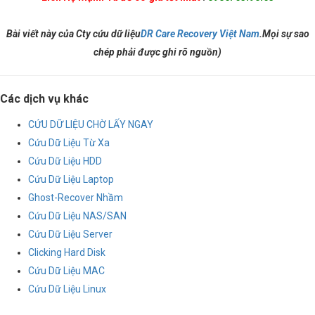
Bài viết này của Cty cứu dữ liệu
DR Care Recovery Việt Nam
.Mọi sự sao
chép phải được ghi rõ nguồn)
Các dịch vụ khác
CỨU DỮ LIỆU CHỜ LẤY NGAY
Cứu Dữ Liệu Từ Xa
Cứu Dữ Liệu HDD
Cứu Dữ Liệu Laptop
Ghost-Recover Nhầm
Cứu Dữ Liệu NAS/SAN
Cứu Dữ Liệu Server
Clicking Hard Disk
Cứu Dữ Liệu MAC
Cứu Dữ Liệu Linux