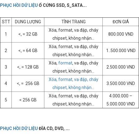
PHỤC HỒI DỮ LIỆU
Ổ CỨNG SSD, S_SATA….
STT
DUNG LƯỢNG
TÌNH TRẠNG
ĐƠN GIÁ
Xóa, format, va đập, cháy
1
<, = 32 GB
800.000 VND
chipset, không nhận…
Xóa, format, va đập, cháy
2
<, = 64 GB
1..500.000 VND
chipset, không nhận…
Xóa,
format
, va đập, cháy
3
<, = 128 GB
2.500.000 VND
chipset, không nhận…
Xóa, format, va đập, cháy
4
<, = 256 GB
3.500.000 VND
chipset, không nhận…
Xóa, format, va đập, cháy
4.000.000 –
5
< 256 GB
chipset, không nhận…
5.000.000 VND
PHỤC HỒI DỮ LIỆU
ĐĨA CD, DVD, ….