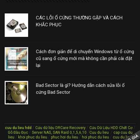
CÁC LỖI Ổ CỨNG THƯỜNG GẶP VÀ CÁCH
KHẮC PHỤC
Cách đơn giản để di chuyển Windows từ ổ cứng
cũ sang ổ cứng mới mà không cần phải cài đặt
lại
Bad Sector là gì? Hướng dẫn cách sửa lỗi ổ
cứng Bad Sector
/
/
/
cuu du lieu hdd
Cứu dữ liệu DRCare Recovery
Cứu Dữ Liệu HDD Chết Cơ
/
/
/
Gõ Đầu Đọc
Server NAS, SAN Raid 0,1,5,6,10
Cuu du lieu
cap cuu du
/
/
/
/
lieu
khoi phuc du lieu
phuc hoi du lieu
hoi phuc du lieu
cuu du lieu