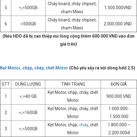
Cháy board, cháy chipset,
5
<,=500GB
1.500.000VND
chạm Mass
Cháy board, cháy chipset,
6
>500GB
2.000.000 VND
chạm Mass
(Nếu HDD đã bị can thiệp vui lòng cộng thêm 600.000 VND vào đơn
giá trên)
Kẹt Motor, chập, cháy, chết Motor
(Chủ yếu xảy ra với dòng hdd 2.5)
STT
DUNG LƯỢNG
TINH TRẠNG
ĐƠN GIÁ
Kẹt Motor, chập, cháy, chết
1
<,=40 GB
900.000 VND
Motor
Kẹt Motor, chập, cháy, chết
1.000.000-
2
<,=160GB
Motor
1.500.000
Kẹt Motor, chập,
cháy
, chết
1.800.000 –
3
<,=500GB
Motor
2.200.000đ