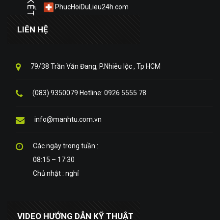
PhucHoiDuLieu24h.com
LIÊN HỆ
79/38 Trần Văn Đang, P.Nhiêu lộc , Tp HCM
(083) 9350079 Hotline: 0926 5555 78
info@manhtu.com.vn
Các ngày trong tuần :
08:15 – 17:30
Chủ nhật : nghỉ
VIDEO HƯỚNG DẪN KỸ THUẬT