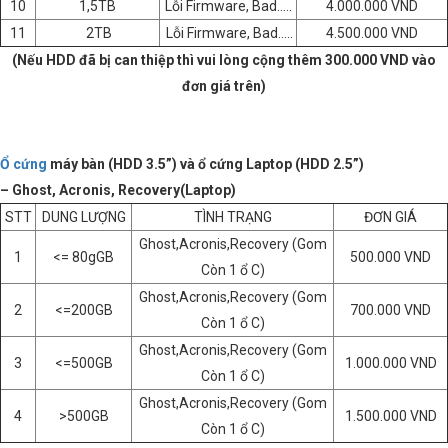
10
1,5TB
Lỗi Firmware, Bad…..
4.000.000 VND
11
2TB
Lỗi Firmware, Bad…..
4.500.000 VND
(Nếu HDD đã bị can thiệp thì vui lòng cộng thêm 300.000 VND vào
đơn giá trên)
Ổ cứng
máy bàn (HDD 3.5”) và ổ cứng Laptop (HDD 2.5”)
– Ghost, Acronis, Recovery(Laptop)
STT
DUNG LƯỢNG
TÌNH TRẠNG
ĐƠN GIÁ
Ghost,Acronis,Recovery (Gom
1
<= 80gGB
500.000 VND
Còn 1 ổ C)
Ghost,Acronis,Recovery (Gom
2
<=200GB
700.000 VND
Còn 1 ổ C)
Ghost,Acronis,Recovery (Gom
3
<=500GB
1.000.000 VND
Còn 1 ổ C)
Ghost,Acronis,Recovery (Gom
4
>500GB
1.500.000 VND
Còn 1 ổ C)