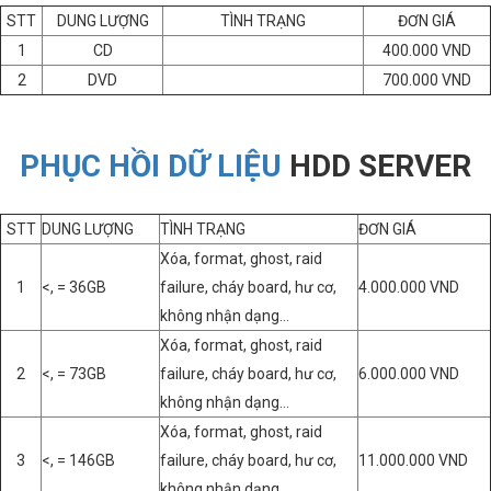
STT
DUNG LƯỢNG
TÌNH TRẠNG
ĐƠN GIÁ
1
CD
400.000 VND
2
DVD
700.000 VND
PHỤC HỒI DỮ LIỆU
HDD SERVER
STT
DUNG LƯỢNG
TÌNH TRẠNG
ĐƠN GIÁ
Xóa, format, ghost, raid
1
<, = 36GB
failure, cháy board, hư cơ,
4.000.000 VND
không nhận dạng…
Xóa, format, ghost, raid
2
<, = 73GB
failure, cháy board, hư cơ,
6.000.000 VND
không nhận dạng…
Xóa, format, ghost, raid
3
<, = 146GB
failure, cháy board, hư cơ,
11.000.000 VND
không nhận dạng…