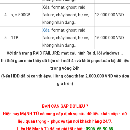
Xóa, format, ghost, raid
4
<, = 500GB
failure, cháy board, hư cơ,
13.000.000 VND
không nhận dạng…
Xóa
, format, ghost, raid
5
1TB
failure, cháy board, hư cơ,
16.000.000 VND
không nhận dạng…
Với tình trạng RAID FAILURE; mất cấu hình Raid, lỗi windows …
thì thời gian nhìn thấy dữ liệu chỉ mất 4h và khôi phục toàn bộ dữ liệu
trong vòng 24h
(Nếu HDD đã bị can thiệpvui lòng cộng thêm 2.000.000 VND vào đơn
giá trên)
BẠN CẦN GẤP DỮ LIỆU ?
Hiện nay MẠNH TÚ có cung cấp dịch vụ cứu dữ liệu khẩn cấp - dữ
liệu quan trọng - phục vụ tận nơi khách hàng 24/7.
Liên Hệ Mạnh Tú để có giá tốt nhất
:
0906. 65.90.65