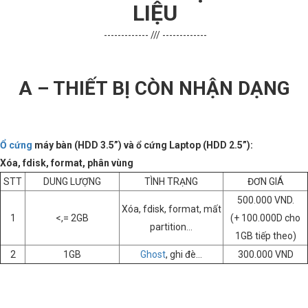
LIỆU
------------- /// -------------
A – THIẾT BỊ CÒN NHẬN DẠNG
Ổ cứng
máy bàn (HDD 3.5”) và ổ cứng Laptop (HDD 2.5”):
Xóa, fdisk, format, phân vùng
STT
DUNG LƯỢNG
TÌNH TRẠNG
ĐƠN GIÁ
500.000 VND.
Xóa, fdisk, format, mất
1
<,= 2GB
(+ 100.000D cho
partition…
1GB tiếp theo)
2
1GB
Ghost
, ghi đè…
300.000 VND