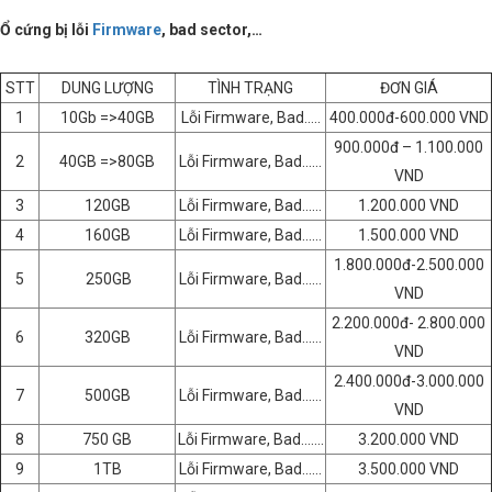
Ổ cứng bị lỗi
Firmware
, bad sector,…
STT
DUNG LƯỢNG
TÌNH TRẠNG
ĐƠN GIÁ
1
10Gb =>40GB
Lỗi Firmware, Bad…..
400.000đ-600.000 VND
900.000đ – 1.100.000
2
40GB =>80GB
Lỗi Firmware, Bad……
VND
3
120GB
Lỗi Firmware, Bad……
1.200.000 VND
4
160GB
Lỗi Firmware, Bad……
1.500.000 VND
1.800.000đ-2.500.000
5
250GB
Lỗi Firmware, Bad……
VND
2.200.000đ- 2.800.000
6
320GB
Lỗi Firmware, Bad……
VND
2.400.000đ-3.000.000
7
500GB
Lỗi Firmware, Bad……
VND
8
750 GB
Lỗi Firmware, Bad…….
3.200.000 VND
9
1TB
Lỗi Firmware, Bad……
3.500.000 VND