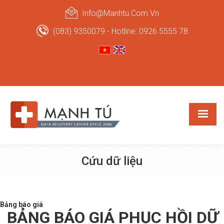
Info@manhtu.com.vn
(083) 9350079 - Hotline: 0926 5555 78
Cứu dữ liệu
Bảng báo giá
BẢNG BÁO GIÁ PHỤC HỒI DỮ