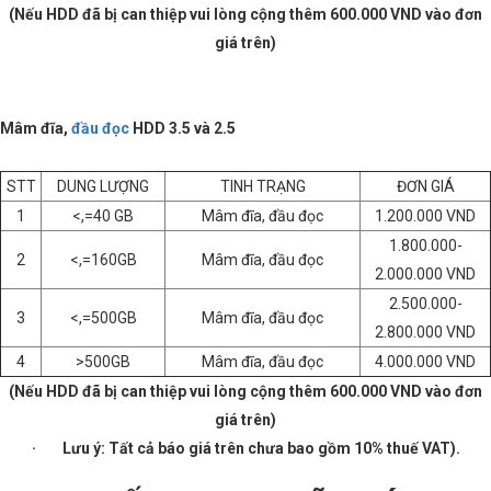
(Nếu HDD đã bị can thiệp vui lòng cộng thêm 600.000 VND vào đơn
giá trên)
Mâm đĩa,
đầu đọc
HDD 3.5 và 2.5
STT
DUNG LƯỢNG
TINH TRẠNG
ĐƠN GIÁ
1
<,=40 GB
Mâm đĩa, đầu đọc
1.200.000 VND
1.800.000-
2
<,=160GB
Mâm đĩa, đầu đọc
2.000.000 VND
2.500.000-
3
<,=500GB
Mâm đĩa, đầu đọc
2.800.000 VND
4
>500GB
Mâm đĩa, đầu đọc
4.000.000 VND
(Nếu HDD đã bị can thiệp vui lòng cộng thêm 600.000 VND vào đơn
giá trên)
· Lưu ý: Tất cả báo giá trên chưa bao gồm 10% thuế VAT).