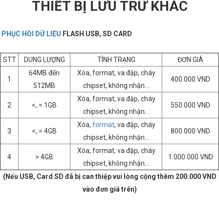
THIẾT BỊ LƯU TRỮ KHÁC
PHỤC HỒI DỮ LIỆU
FLASH USB, SD CARD
STT
DUNG LƯỢNG
TÌNH TRẠNG
ĐƠN GIÁ
64MB đến
Xóa, format, va đập, cháy
1
400.000 VND
512MB
chipset, không nhận…
Xóa, format, va đập, cháy
2
<, = 1GB
550.000 VND
chipset, không nhận…
Xóa,
format
, va đập, cháy
3
<, = 4GB
800.000 VND
chipset, không nhận…
Xóa, format, va đập, cháy
4
> 4GB
1.000.000 VND
chipset, không nhận…
(Nếu USB, Card SD đã bị can thiệp vui lòng cộng thêm 200.000 VND
vào đơn giá trên)