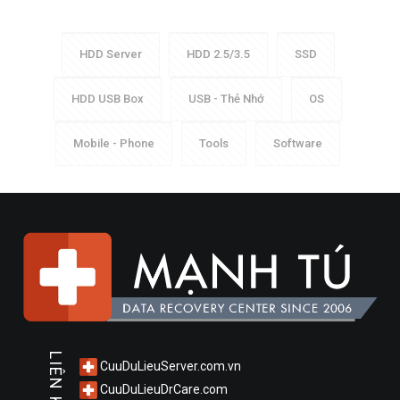
HDD Server
HDD 2.5/3.5
SSD
HDD USB Box
USB - Thẻ Nhớ
OS
Mobile - Phone
Tools
Software
LIÊN KẾT
CuuDuLieuServer.com.vn
CuuDuLieuDrCare.com