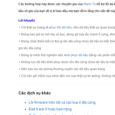
Các trường hợp này được các chuyên gia của
Mạnh Tú
hỗ trợ tối đ
liệu vô giá của bạn về vị trí ban đầu mà bạn rất lo lắng cho vấn đề nà
Lời khuyên
+ Chỉ thật sự mang đi p
hục hồi dữ liệu
, nếu dữ liệu thật sự quan trọn
+ Đừng bao giờ tự mở lớp vỏ bọc, đừng gõ hay lắc mạnh ổ cứng, đừn
+ Đừng chép thêm bất cứ thứ gì lên đĩa cứng chứa dữ liệu bị mất. Đừ
ghi lên đĩa cứng
+ Đừng tự mình thử nghiệm việc
khôi phục dữ liệu
bằng các phần mềm
+ Không lưu dữ liệu khôi phục được lên đĩa cứng chứa dữ liệu bị mất. 
+ Nên sao lưu dự phòng thường xuyên các dữ liệu quan trọng
+ Chỉ nên gởi HDD của mình đến nơi nào thật sự tin tưởng. Không n
Các dịch vụ khác
Lỗi fimware trên tất cả các loại ổ đĩa cứng.
Bad track 0 hoặc bad nặng.