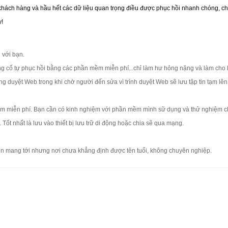
a khách hàng và hầu hết các dữ liệu quan trọng điều được phục hồi nhanh chóng, 
y!
g với bạn.
g cố tự phục hồi bằng các phần mềm miễn phí...chỉ làm hư hỏng nặng và làm cho 
ng duyệt Web trong khi chờ người đến sửa vì trình duyệt Web sẽ lưu tập tin tạm lê
 miễn phí. Bạn cần có kinh nghiệm với phần mềm mình sữ dụng và thử nghiệm ch
Tốt nhất là lưu vào thiết bị lưu trữ di động hoặc chia sẽ qua mạng.
ên mang tới nhưng nơi chưa khẳng định được tên tuổi, không chuyên nghiệp.