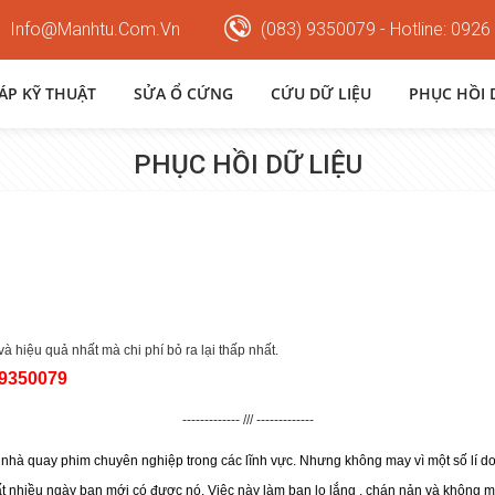
Info@manhtu.com.vn
(083) 9350079 - Hotline: 0926
HÁP KỸ THUẬT
SỬA Ổ CỨNG
CỨU DỮ LIỆU
PHỤC HỒI 
PHỤC HỒI DỮ LIỆU
à hiệu quả nhất mà chi phí bỏ ra lại thấp nhất.
9350079
------------- /// -------------
ột nhà quay phim chuyên nghiệp trong các lĩnh vực. Nhưng không may vì một số lí
 nhiều ngày bạn mới có được nó. Việc này làm bạn lo lắng , chán nản và không muố