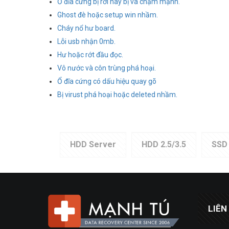
Ổ đĩa cứng bị rơi hay bị va chạm mạnh.
Ghost đè hoặc setup win nhầm.
Cháy nổ hư board.
Lỗi usb nhận 0mb.
Hư hoặc rớt đầu đọc.
Vô nước và côn trùng phá hoại.
Ổ đĩa cứng có dấu hiệu quay gõ
Bị virust phá hoại hoặc deleted nhầm.
HDD Server
HDD 2.5/3.5
SSD
LIÊN