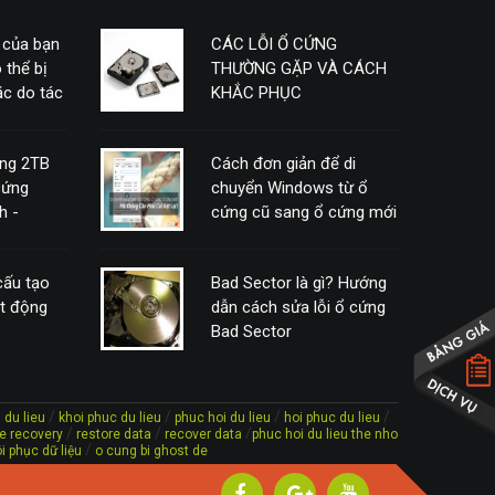
 của bạn
CÁC LỖI Ổ CỨNG
 thể bị
THƯỜNG GẶP VÀ CÁCH
c do tác
KHẮC PHỤC
ứng 2TB
Cách đơn giản để di
cứng
chuyển Windows từ ổ
h -
cứng cũ sang ổ cứng mới
mà không cần phải cài
đặt lại
 cấu tạo
Bad Sector là gì? Hướng
ạt động
dẫn cách sửa lỗi ổ cứng
Bad Sector
/
/
/
/
 du lieu
khoi phuc du lieu
phuc hoi du lieu
hoi phuc du lieu
/
/
/
ile recovery
restore data
recover data
phuc hoi du lieu the nho
/
i phục dữ liệu
o cung bi ghost de