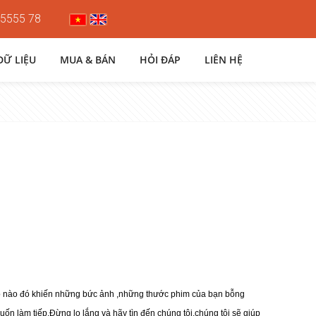
 5555 78
DỮ LIỆU
MUA & BÁN
HỎI ĐÁP
LIÊN HỆ
 do nào đó khiến những bức ảnh ,những thước phim của bạn bỗng
n làm tiếp.Đừng lo lắng và hãy tìn đến chúng tôi,chúng tôi sẽ giúp