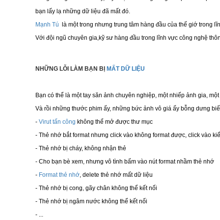
bạn lấy lạ những dữ liệu đã mất đó.
Mạnh Tú
là một trong nhưng trung tâm hàng đầu của thế giớ trong lĩ
Với đội ngũ chuyên gia,kỹ sư hàng đầu trong lĩnh vực công nghệ thông
NHỮNG LỖI LÀM BẠN BỊ
MẤT DỮ LIỆU
Bạn có thể là một tay săn ảnh chuyên nghiệp, một nhiếp ảnh gia, một 
Và rồi những thước phim ấy, những bức ảnh vô giá ấy bỗng dưng biến 
-
Virut tấn công
không thể mở được thư mục
- Thẻ nhớ bắt format nhưng click vào không format được, click vào ki
- Thẻ nhớ bị cháy, không nhận thẻ
- Cho bạn bè xem, nhưng vô tình bấm vào nút format nhầm thẻ nhớ
-
Format thẻ nhớ
, delete thẻ nhớ mất dữ liệu
- Thẻ nhớ bị cong, gãy chân không thể kết nối
- Thẻ nhớ bị ngâm nước không thể kết nối
- ...