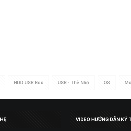
HDD USB Box
USB - Thẻ Nhớ
OS
Mo
 HỆ
VIDEO HƯỚNG DẪN KỸ 