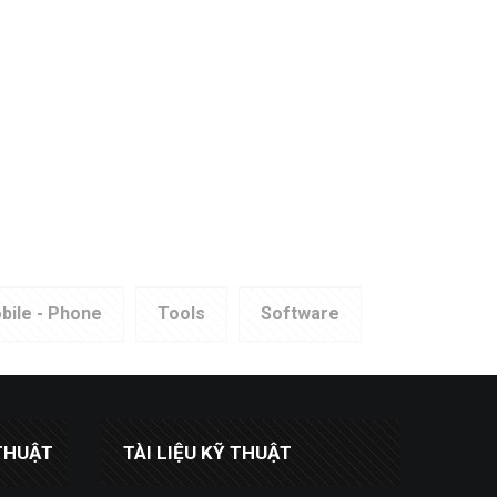
bile - Phone
Tools
Software
THUẬT
TÀI LIỆU KỸ THUẬT