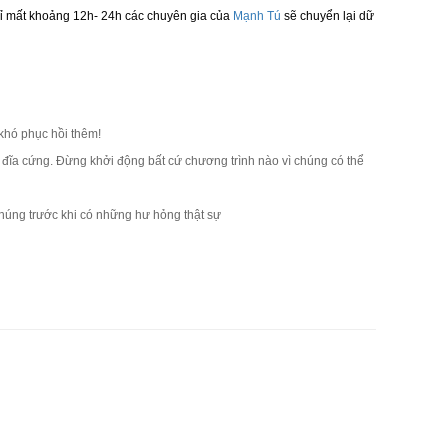
chỉ mất khoảng 12h- 24h các chuyên gia của
Mạnh Tú
sẽ chuyển lại dữ
khó phục hồi thêm!
n đĩa cứng. Đừng khởi động bất cứ chương trình nào vì chúng có thể
úng trước khi có những hư hỏng thật sự