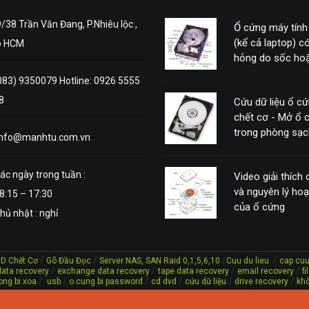
/38 Trần Văn Đang, P.Nhiêu lộc ,
Ổ cứng máy tính
(kể cả laptop) có
p HCM
hỏng do sốc hoặ
động mạnh
083) 9350079 Hotline: 0926 5555
8
Cứu dữ liệu ổ c
chết cơ - Mở ổ 
trong phòng sạc
info@manhtu.com.vn
ác ngày trong tuần :
Video giải thích
và nguyên lý ho
8:15 – 17:30
của ổ cứng
hủ nhật : nghỉ
/
/
/
/
DD Chết Cơ
Gõ Đầu Đọc
Server NAS, SAN Raid 0,1,5,6,10
Cuu du lieu
cap cuu
/
/
/
/
ata recovery
exchange data recovery
tape data recovery
email recovery
f
/
/
/
/
/
/
ong bi xoa
usb
o cung bi password
cd dvd
cứu dữ liệu
drive recovery
khô