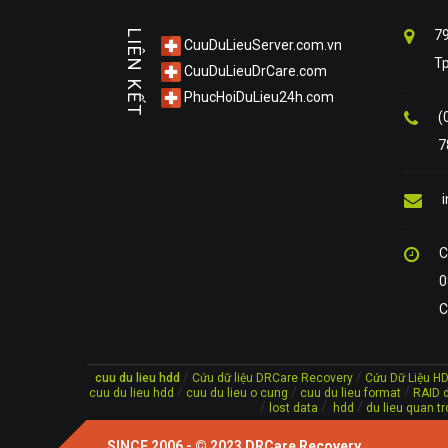
79
LIÊN KẾT
CuuDuLieuServer.com.vn
T
CuuDuLieuDrCare.com
PhucHoiDuLieu24h.com
(
7
C
0
C
/
/
cuu du lieu hdd
Cứu dữ liệu DRCare Recovery
Cứu Dữ Liệu H
/
/
/
cuu du lieu hdd
cuu du lieu o cung
cuu du lieu format
RAID d
/
/
/
lost data
hdd
du lieu quan tr
SINCE 2006 - © 2023
DRCare Recovery