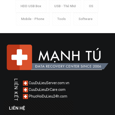
HDD USB Box
USB - Thẻ Nhớ
OS
Mobile - Phone
Tools
Software
LIÊN KẾT
CuuDuLieuServer.com.vn
CuuDuLieuDrCare.com
PhucHoiDuLieu24h.com
LIÊN HỆ