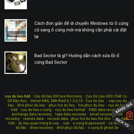
Cách đơn giản để di chuyển Windows từ ổ cứng
cũ sang ổ cứng mới mà không cần phải cài đặt
lại
Bad Sector là gì? Hướng dẫn cách sửa lỗi ổ
cứng Bad Sector
/
/
/
cuu du lieu hdd
Cứu dữ liệu DRCare Recovery
Cứu Dữ Liệu HDD Chết Cơ
/
/
/
Gõ Đầu Đọc
Server NAS, SAN Raid 0,1,5,6,10
Cuu du lieu
cap cuu du
/
/
/
/
lieu
khoi phuc du lieu
phuc hoi du lieu
hoi phuc du lieu
cuu du lieu
/
/
/
/
hdd
cuu du lieu o cung
cuu du lieu format
RAID data recovery
/
/
/
exchange data recovery
tape data recovery
email recovery
file
/
/
/
/
recovery
restore data
recover data
phuc hoi du lieu the nho
lost data
/
/
/
/
/
/
hdd
du lieu quan trong bi xoa
usb
o cung bi password
cd dvd
cứu
/
/
/
dữ liệu
drive recovery
khôi phục dữ liệu
o cung bi ghost de