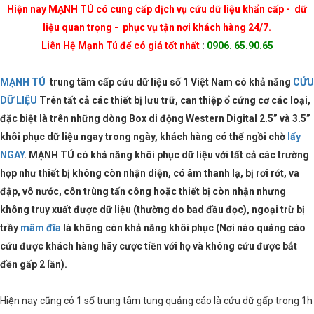
Hiện nay MẠNH TÚ có cung cấp dịch vụ cứu dữ liệu khẩn cấp - dữ
liệu quan trọng - phục vụ tận nơi khách hàng 24/7.
Liên Hệ Mạnh Tú để có giá tốt nhất
:
0906. 65.90.65
MẠNH TÚ
trung tâm cấp cứu dữ liệu số 1 Việt Nam có khả năng
CỨU
DỮ LIỆU
Trên tất cả các thiết bị lưu trữ, can thiệp ổ cứng cơ các loại,
đặc biệt là trên những dòng Box di động Western Digital 2.5” và 3.5”
khôi phục dữ liệu ngay trong ngày, khách hàng có thể ngồi chờ
lấy
NGAY
. MẠNH TÚ có khả năng khôi phục dữ liệu với tất cả các trường
hợp như thiết bị không còn nhận diện, có âm thanh lạ, bị rơi rớt, va
đập, vô nước, côn trùng tấn công hoặc thiết bị còn nhận nhưng
không truy xuất được dữ liệu (thường do bad đầu đọc), ngoại trừ bị
trầy
mâm đĩa
là không còn khả năng khôi phục (Nơi nào quảng cáo
cứu được khách hàng hãy cược tiền với họ và không cứu được bắt
đền gấp 2 lần).
Hiện nay cũng có 1 số trung tâm tung quảng cáo là cứu dữ gấp trong 1h