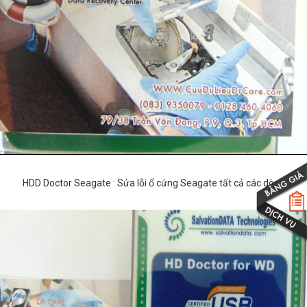
HDD Doctor Seagate : Sửa lỗi ổ cứng Seagate tất cả các dòng