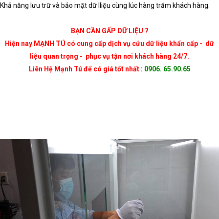
Khả năng lưu trữ và bảo mật dữ lliệu cùng lúc hàng trăm khách hàng.
BẠN CẦN GẤP DỮ LIỆU ?
Hiện nay MẠNH TÚ có cung cấp dịch vụ cứu dữ liệu khẩn cấp - dữ
liệu quan trọng - phục vụ tận nơi khách hàng 24/7.
Liên Hệ Mạnh Tú để có giá tốt nhất
:
0906. 65.90.65