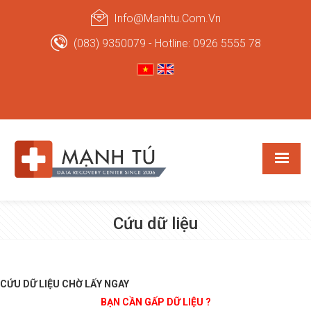
Info@manhtu.com.vn
(083) 9350079 - Hotline: 0926 5555 78
Cứu dữ liệu
CỨU DỮ LIỆU CHỜ LẤY NGAY
BẠN CẦN GẤP DỮ LIỆU ?