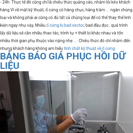
- 24h. Thực tế đó cũng chỉ là chiêu thức quảng cáo, nhằm lôi kéo khách
hàng.Vì về mặt kỹ thuật, ổ cứng có hàng chục, hàng trăm ... ngàn chủng
loại và không phải ai cũng có đủ tất cả chủng loại để có thể thay thế linh
kiện ngay như vậy, Nhiều
ổ cứng bị bad sector
, bad đầu đọc.. quá trình
lấy dữ liệu sẽ cần nhiều thao tác, trình tự + thiết bị khác nhau và tốn
nhiều thời gian phụ thuộc vào nặng nhẹ .... Chiêu thức đó chỉ nhắm đến
nhưng khách hàng không am hiểu
tính chất kỹ thuật về ổ cứng
.
BẢNG BÁO GIÁ PHỤC HỒI DỮ
LIỆU