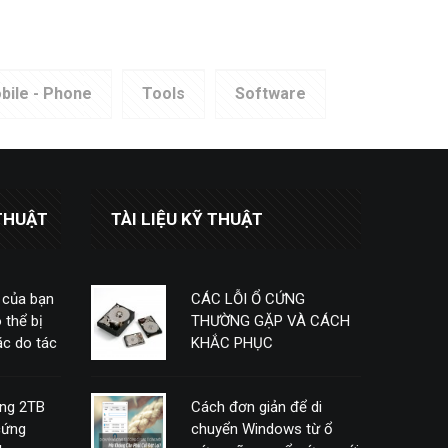
bile - Phone
Tools
Software
THUẬT
TÀI LIỆU KỸ THUẬT
 của bạn
CÁC LỖI Ổ CỨNG
 thể bị
THƯỜNG GẶP VÀ CÁCH
c do tác
KHẮC PHỤC
ứng 2TB
Cách đơn giản để di
cứng
chuyển Windows từ ổ