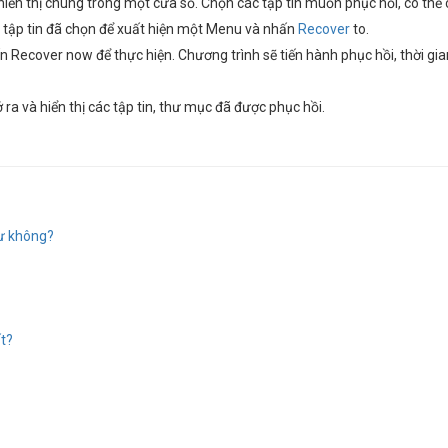
 hiển thị chúng trong một cửa sổ. Chọn các tập tin muốn phục hồi, có th
c tập tin đã chọn để xuất hiện một Menu và nhấn
Recover
to.
 Recover now để thực hiện. Chương trình sẽ tiến hành phục hồi, thời gia
a và hiển thị các tập tin, thư mục đã được phục hồi.
ư không?
ất?