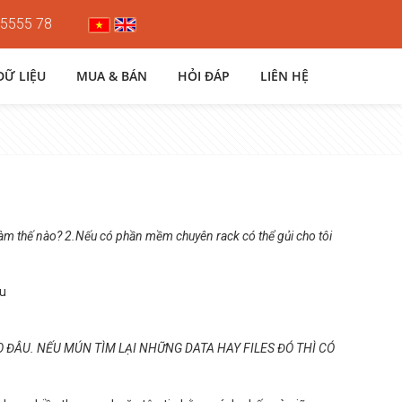
 5555 78
DỮ LIỆU
MUA & BÁN
HỎI ĐÁP
LIÊN HỆ
àm thế nào? 2.Nếu có phần mềm chuyên rack có thể gủi cho tôi
âu
ÀO ĐÂU. NẾU MÚN TÌM LẠI NHỮNG DATA HAY FILES ĐÓ THÌ CÓ