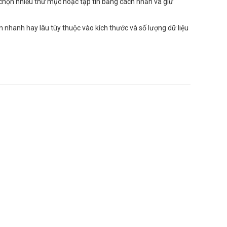
ể chọn nhiều thư mục hoặc tập tin bằng cách nhấn và giữ
n nhanh hay lâu tùy thuộc vào kích thước và số lượng dữ liệu