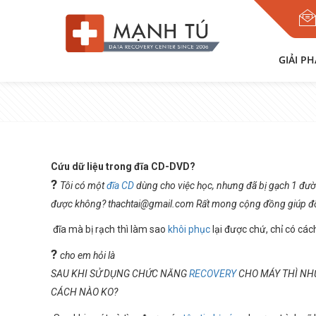
GIẢI P
Cứu dữ liệu trong đĩa CD-DVD?
?
Tôi có một
đĩa CD
dùng cho việc học, nhưng đã bị gạch 1 đườ
được không? thachtai@gmail.com Rất mong cộng đồng giúp đỡ
đĩa mà bị rạch thì làm sao
khôi phục
lại được chứ, chỉ có cá
?
cho em hỏi là
SAU KHI SỬ DỤNG CHỨC NĂNG
RECOVERY
CHO MÁY THÌ NHỮN
CÁCH NÀO KO?