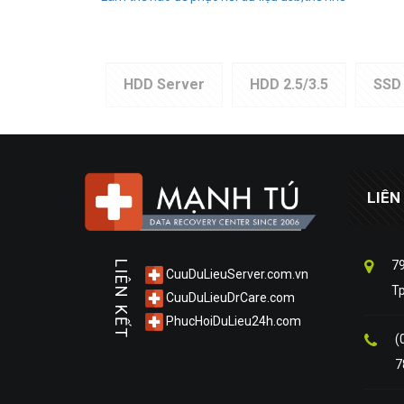
HDD Server
HDD 2.5/3.5
SSD
LIÊN
79
LIÊN KẾT
CuuDuLieuServer.com.vn
T
CuuDuLieuDrCare.com
PhucHoiDuLieu24h.com
(
7