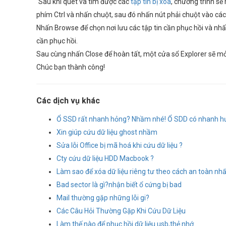
Sau khi quét và tìm được các
tập tin bị xóa
, chương trình sẽ
phím Ctrl và nhấn chuột, sau đó nhấn nút phải chuột vào cá
Nhấn Browse để chọn nơi lưu các tập tin cần phục hồi và nhấn
cần phục hồi.
Sau cùng nhấn Close để hoàn tất, một cửa sổ Explorer sẽ mở r
Chúc bạn thành công!
Các dịch vụ khác
Ổ SSD rất nhanh hỏng? Nhầm nhé! Ổ SDD có nhanh h
Xin giúp cứu dữ liệu ghost nhầm
Sửa lỗi Office bị mã hoá khi cứu dữ liệu ?
Cty cứu dữ liệu HDD Macbook ?
Làm sao để xóa dữ liệu riêng tư theo cách an toàn nh
Bad sector là gì?nhận biết ổ cứng bị bad
Mail thường gặp những lỗi gi?
Các Câu Hỏi Thường Gặp Khi Cứu Dữ Liệu
Làm thế nào để phục hồi dữ liệu usb,thẻ nhớ