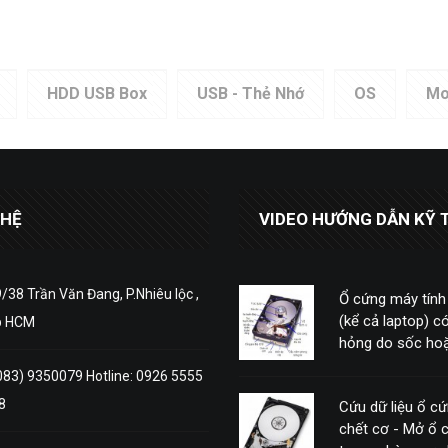
HDD USB Box
USB - Thẻ Nhớ
OS
Mo
 HỆ
VIDEO HƯỚNG DẪN KỸ 
/38 Trần Văn Đang, P.Nhiêu lộc ,
Ổ cứng máy tính
(kể cả laptop) có
p HCM
hỏng do sốc hoặ
động mạnh
083) 9350079 Hotline: 0926 5555
8
Cứu dữ liệu ổ c
chết cơ - Mở ổ 