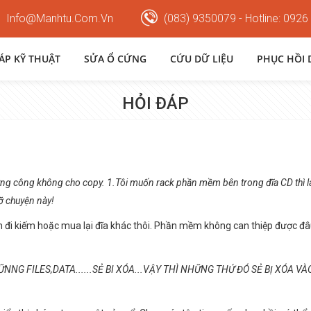
Info@manhtu.com.vn
(083) 9350079 - Hotline: 0926
HÁP KỸ THUẬT
SỬA Ổ CỨNG
CỨU DỮ LIỆU
PHỤC HỒI 
HỎI ĐÁP
ng công không cho copy. 1.Tôi muốn rack phần mềm bên trong đĩa CD thì l
 chuyện này!
ch đi kiếm hoặc mua lại đĩa khác thôi. Phần mềm không can thiệp được đ
NG FILES,DATA......SẺ BI XÓA...VẬY THÌ NHỮNG THỨ ĐÓ SẺ BỊ XÓA V